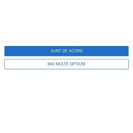
semnalele privind un acord în
Strâmtoarea Hormuz. Investitorii
urmăresc negocierile dintre Iran, statele
d...
SUNT DE ACORD
MAI MULTE OPȚIUNI
DOCTORUL ZILEI