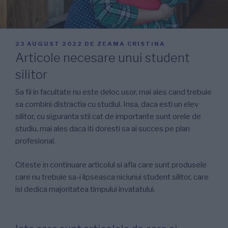
PUBLICAT
23 AUGUST 2022
DE
ZEAMA CRISTINA
PE
Articole necesare unui student
silitor
Sa fii in facultate nu este deloc usor, mai ales cand trebuie
sa combini distractia cu studiul. Insa, daca esti un elev
silitor, cu siguranta stii cat de importante sunt orele de
studiu, mai ales daca iti doresti sa ai succes pe plan
profesional.
Citeste in continuare articolul si afla care sunt produsele
care nu trebuie sa-i lipseasca niciunui student silitor, care
isi dedica majoritatea timpului invatatului.