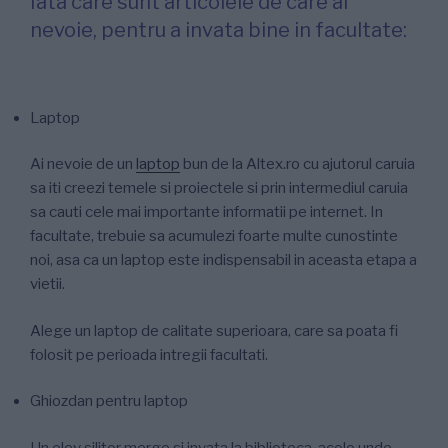
Iata care sunt articolele de care ai
nevoie, pentru a invata bine in facultate:
Laptop
Ai nevoie de un
laptop
bun de la Altex.ro cu ajutorul caruia
sa iti creezi temele si proiectele si prin intermediul caruia
sa cauti cele mai importante informatii pe internet. In
facultate, trebuie sa acumulezi foarte multe cunostinte
noi, asa ca un laptop este indispensabil in aceasta etapa a
vietii.
Alege un laptop de calitate superioara, care sa poata fi
folosit pe perioada intregii facultati.
Ghiozdan pentru laptop
Un elev silitor merge si invata la biblioteca, acolo unde