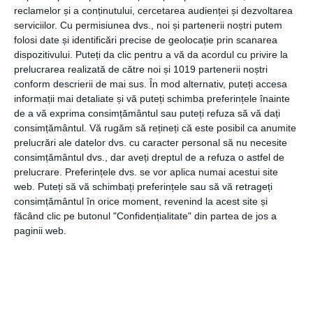
reclamelor și a conținutului, cercetarea audienței și dezvoltarea
Daca iti place sa inveti, cu siguranta citesti foarte multe
serviciilor.
Cu permisiunea dvs., noi și partenerii noștri putem
carti. Alege sa porti mereu cu tine un semn de carte din
folosi date și identificări precise de geolocație prin scanarea
lemn sau dintr-un alt material bun. In felul acesta, poti
dispozitivului. Puteți da clic pentru a vă da acordul cu privire la
retine intotdeauna care sunt paginile la care ramai, in
prelucrarea realizată de către noi și 1019 partenerii noștri
conform descrierii de mai sus. În mod alternativ, puteți accesa
momentul,in care citesti carti de specialitate.
informații mai detaliate și vă puteți schimba preferințele înainte
de a vă exprima consimțământul sau puteți refuza să vă dați
Exista pe piata foarte multe modele de semne de carte
consimțământul.
Vă rugăm să rețineți că este posibil ca anumite
premium, asa ca ai de unde alege un model care sa te
prelucrări ale datelor dvs. cu caracter personal să nu necesite
satisfaca in totalitate si care sa nu se rupa cu rapiditate.
consimțământul dvs., dar aveți dreptul de a refuza o astfel de
prelucrare. Preferințele dvs. se vor aplica numai acestui site
Cafea
web. Puteți să vă schimbați preferințele sau să vă retrageți
consimțământul în orice moment, revenind la acest site și
Ca sa investi mult, ai nevoie de energie, iar aceasta poate
făcând clic pe butonul "Confidențialitate" din partea de jos a
paginii web.
fi obtinuta adesea prin intermediul cafelei. Asigura-te ca
ai intotdeauna la dispozitie o cafea buna, pe care sa o
savurezi in pauzele de studiu.
In felul acesta, poti invata oricand iti doresti, chiar si dupa