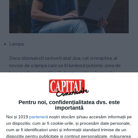
Lampa
Daca obisnuiesti sa inveti atat ziua, cat si noaptea, ai
nevoie de o lampa care sa iti luminezi puternic zona de
lucru pe timpul noptilor. Opteaza pentru o lampa de
calitate superioara, cu mai multe leduri, pliabila, de
dimensiuni mici si usor de folosit.
Pentru noi, confidențialitatea dvs. este
Ai grija, insa, cum o folosesti, pentru a nu deranja colegii
importantă
de camera cu lumina, in timpul in care acestia vor sa
Noi și 1019
doarma.
parteneri
i noștri stocăm și/sau accesăm informații pe
un dispozitiv, cum ar fi cookie-urile, și procesăm date personale,
cum ar fi identificatori unici și informații standard trimise de un
Semn de carte
dispozitiv pentru publicitate și conținut personalizate, măsurarea