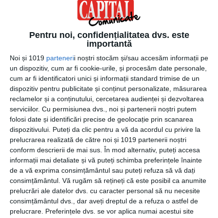
acest aspect este important chiar și pentru alegerea
cauciucurilor. Anumite anvelope au o frânare excelentă,
altele se comportă mai bine pe noroi și ploaie ori au o
Pentru noi, confidențialitatea dvs. este
manevrabilitate foarte bună. Pe eticheta cauciucurilor,
importantă
frânarea este marcată cu litere de la A la F. Anvelopele
Noi și 1019
parteneri
i noștri stocăm și/sau accesăm informații pe
premium sunt cele notate cu primele trei litere, diferența
un dispozitiv, cum ar fi cookie-urile, și procesăm date personale,
fiind ca în condiții de ploaie, de pildă, distanța de frânare
cum ar fi identificatori unici și informații standard trimise de un
de la 80 km/h la 0 poate fi cu 30% mai scurtă față de
dispozitiv pentru publicitate și conținut personalizate, măsurarea
reclamelor și a conținutului, cercetarea audienței și dezvoltarea
pneurile din clasa F.
serviciilor.
Cu permisiunea dvs., noi și partenerii noștri putem
folosi date și identificări precise de geolocație prin scanarea
De regulă, pentru autoturismele mici sunt suficiente
dispozitivului. Puteți da clic pentru a vă da acordul cu privire la
cauciucurile marcate cu litera E. În situația în care ești un
prelucrarea realizată de către noi și 1019 partenerii noștri
conducător auto care circulă pe ploaie ori ai un stil de
conform descrierii de mai sus. În mod alternativ, puteți accesa
șofat sportiv, este indicat un indice de frânare C, B sau
informații mai detaliate și vă puteți schimba preferințele înainte
chiar A.
de a vă exprima consimțământul sau puteți refuza să vă dați
consimțământul.
Vă rugăm să rețineți că este posibil ca anumite
prelucrări ale datelor dvs. cu caracter personal să nu necesite
Așadar, importanța unor cauciucuri performanțe este
consimțământul dvs., dar aveți dreptul de a refuza o astfel de
esențială pentru siguranța ta și a celorlalți participanții la
prelucrare. Preferințele dvs. se vor aplica numai acestui site
trafic.