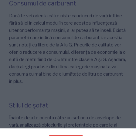
Consumul de carburant
Dacă te vei orienta către niște cauciucuri de vară ieftine
fără să iei în calcul modul în care acestea influențează
ulterior performanța mașinii, s-ar putea să te înșeli. Există
parametri care indică consumul de carburant, iar aceștia
sunt notați cu litere de la A la G. Pneurile de calitate vor
oferi o reducere a consumului, diferența de economie la o
sută de metri fiind de 0.6 litri între clasele A și G. Așadara,
dacă alegi produse din ultima categorie mașina ta va
consuma cu mai bine de o jumătate de litru de carburant
în plus.
Stilul de șofat
Înainte de a te orienta către un set nou de anvelope de
vară, analizează obiceiurile și preferințele pe care le ai
atunci când conduci. Fiecare șofer are propriul stil, iar