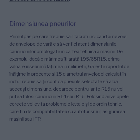
Dimensiunea pneurilor
Primul pas pe care trebuie să îl faci atunci când ai nevoie
de anvelope de vară e să verifici atent dimensiunile
cauciucurilor omologate în cartea tehnică a mașinii. De
exemplu, dacă o mărimea îți arată 195/65R15, prima
valoare înseamnă lățimea în milimetri, 65 este raportul de
înălțime în procente și 15 diametrul anvelopei calculat în
inch. Trebuie să ții cont ca pneurile selectate să aibă
aceeași dimensiune, deoarece pentru jante R15 nu vei
putea folosi cauciucuri R14 sau R16. Folosind anvelopele
corecte vei evita problemele legale și de ordin tehnic,
care țin de compatibilitatea cu autoturismul, asigurarea
mașinii sau ITP.