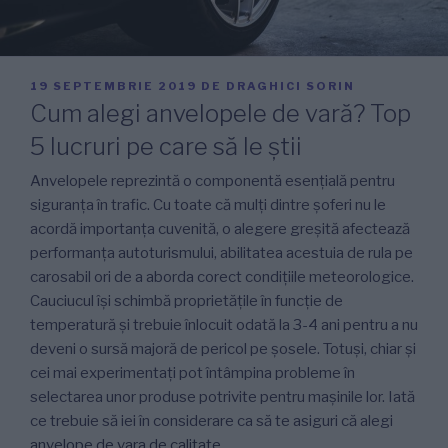
PUBLICAT
19 SEPTEMBRIE 2019
DE
DRAGHICI SORIN
PE
Cum alegi anvelopele de vară? Top
5 lucruri pe care să le știi
Anvelopele reprezintă o componentă esențială pentru
siguranța în trafic. Cu toate că mulți dintre șoferi nu le
acordă importanța cuvenită, o alegere greșită afectează
performanța autoturismului, abilitatea acestuia de rula pe
carosabil ori de a aborda corect condițiile meteorologice.
Cauciucul își schimbă proprietățile în funcție de
temperatură și trebuie înlocuit odată la 3-4 ani pentru a nu
deveni o sursă majoră de pericol pe șosele. Totuși, chiar și
cei mai experimentați pot întâmpina probleme în
selectarea unor produse potrivite pentru mașinile lor. Iată
ce trebuie să iei în considerare ca să te asiguri că alegi
anvelope de vara de calitate
.