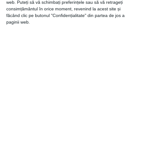
web. Puteți să vă schimbați preferințele sau să vă retrageți
consimțământul în orice moment, revenind la acest site și
făcând clic pe butonul "Confidențialitate" din partea de jos a
paginii web.
CATEGORII
AUTO
,
COMUNICATE
Navigare
Articolul
ANTERIOR
în
anterior
O pasiune transformată în afacere de succes
articole
Articolul
URMĂTOR
următor
Cum poți găsi noi parteneri de afaceri?
Recomandari
Primul tău interviu de angajare în Sud-Muntenia: Top 5