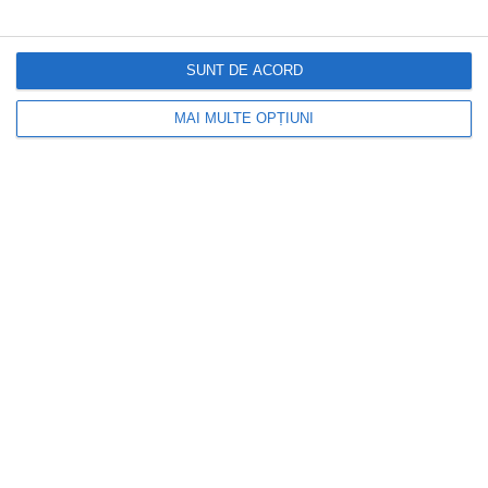
Alina Bădic, avertisment pentru toate
zodiile: Portalul astral dintre cele două
eclipse aduce schimbări de destin.
SUNT DE ACORD
Revelații și transformări majore...
MAI MULTE OPȚIUNI
INFOACTUAL