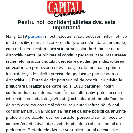
Caută păreri ale altor utilizatori
Pentru noi, confidențialitatea dvs. este
importantă
Recenziile și opiniile altor persoane nu sunt utile doar în
Noi și 1019
parteneri
i noștri stocăm și/sau accesăm informații pe
cazul unor produse pe care vrem să le achiziționăm, ci și în
un dispozitiv, cum ar fi cookie-urile, și procesăm date personale,
alegerea unui cazinou online. Experiența celorlalți cu un
cum ar fi identificatori unici și informații standard trimise de un
operator de jocuri de noroc îți poate oferi indicii legate de
dispozitiv pentru publicitate și conținut personalizate, măsurarea
reclamelor și a conținutului, cercetarea audienței și dezvoltarea
relația cu clienții, funcționarea site-ului, calitatea jocurilor,
serviciilor.
Cu permisiunea dvs., noi și partenerii noștri putem
dificultăți legate de plăți, retrageri și alte detalii relevante.
folosi date și identificări precise de geolocație prin scanarea
dispozitivului. Puteți da clic pentru a vă da acordul cu privire la
Există multe
cazinouri online
pe piață, dar cele de
prelucrarea realizată de către noi și 1019 partenerii noștri
încredere acordă atenție clienților și caută să le ofere o
conform descrierii de mai sus. În mod alternativ, puteți accesa
experiență de joc cât mai plăcută. Ține cont de
informații mai detaliate și vă puteți schimba preferințele înainte
recomandările noastre și alege un cazinou care își
de a vă exprima consimțământul sau puteți refuza să vă dați
respectă clienții.
consimțământul.
Vă rugăm să rețineți că este posibil ca anumite
prelucrări ale datelor dvs. cu caracter personal să nu necesite
consimțământul dvs., dar aveți dreptul de a refuza o astfel de
prelucrare. Preferințele dvs. se vor aplica numai acestui site