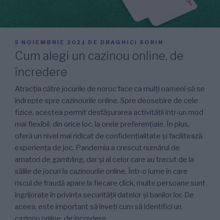
PUBLICAT
5 NOIEMBRIE 2021
DE
DRAGHICI SORIN
PE
Cum alegi un cazinou online, de
încredere
Atracția către jocurile de noroc face ca mulți oameni să se
îndrepte spre cazinourile online. Spre deosebire de cele
fizice, acestea permit desfășurarea activității într-un mod
mai flexibil, din orice loc, la orele preferențiale. În plus,
oferă un nivel mai ridicat de confidențialitate și facilitează
experiența de joc. Pandemia a crescut numărul de
amatori de gambling, dar și al celor care au trecut de la
sălile de jocuri la cazinourile online. Într-o lume în care
riscul de fraudă apare la fiecare click, multe persoane sunt
îngrijorate în privința securității datelor și banilor lor. De
aceea, este important să înveți cum să identifici un
cazinou online, de încredere.