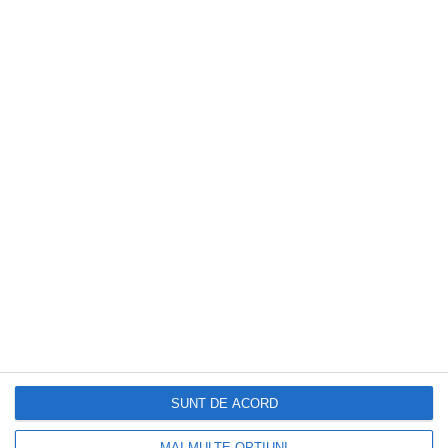
CAPITAL
Cum se solicită pensia pentru limită de
vârstă dacă ați lucrat în mai multe state
din UE. Reguli privind calculul, plata și
condițiile de acordare
SUNT DE ACORD
MAI MULTE OPȚIUNI