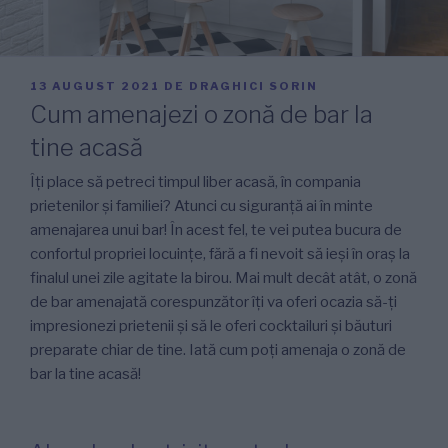
PUBLICAT
13 AUGUST 2021
DE
DRAGHICI SORIN
PE
Cum amenajezi o zonă de bar la
tine acasă
Îți place să petreci timpul liber acasă, în compania
prietenilor și familiei? Atunci cu siguranță ai în minte
amenajarea unui bar! În acest fel, te vei putea bucura de
confortul propriei locuințe, fără a fi nevoit să ieși în oraș la
finalul unei zile agitate la birou. Mai mult decât atât, o zonă
de bar amenajată corespunzător îți va oferi ocazia să-ți
impresionezi prietenii și să le oferi cocktailuri și băuturi
preparate chiar de tine. Iată cum poți amenaja o zonă de
bar la tine acasă!