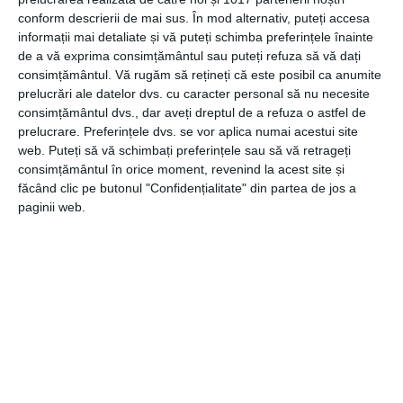
Spoturile, aplicele și lustrele pendante sunt alegeri
conform descrierii de mai sus. În mod alternativ, puteți accesa
inspirate pentru barul tău de acasă.
informații mai detaliate și vă puteți schimba preferințele înainte
de a vă exprima consimțământul sau puteți refuza să vă dați
consimțământul.
Vă rugăm să rețineți că este posibil ca anumite
Personalizează barul cu accesorii
prelucrări ale datelor dvs. cu caracter personal să nu necesite
consimțământul dvs., dar aveți dreptul de a refuza o astfel de
Accesoriile sunt de nelipsit din orice bar. Așadar, asigură-
prelucrare. Preferințele dvs. se vor aplica numai acestui site
web. Puteți să vă schimbați preferințele sau să vă retrageți
te că dotezi rafturile barului tău cu pahare diferite, atât
consimțământul în orice moment, revenind la acest site și
pentru apă, cât și pentru vin alb, vin roșu, lichior, whisky,
făcând clic pe butonul "Confidențialitate" din partea de jos a
șampanie sau cocktailuri. De asemenea, un shaker și un
paginii web.
tirbușon ar trebui să fie și ele adăugate în sertarele
comodei din zona de bar. Iar dacă dispui de un buget
generos, poți integra și o ladă frigorifică în interiorul
barului, pentru păstrarea băuturilor.
Acestea sunt doar câteva dintre sugestiile ce te vor ajuta
să-ți amenajezi propria zonă de bar acasă. Ține cont de