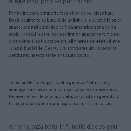
Alege locul potrivit pentru bar
Pentru început, e important să știi unde vei plasa barul.
Dacă locuința ta se bucură de un living și o bucătărie open
space, cea mai bună idee va fi să amenajezi zona de bar
acolo. În cazul în care locuiești într-un apartament mic sau
o garsonieră, poți opta pentru eliminarea peretelui dintre
living și bucătărie. Desigur, cu aprobarea unui specialist,
pentru a nu afecta astfel structura blocului.
Te bucuri de un living cu spațiu generos? Atunci poți
amenaja zona de bar într-unul din colțurile camerei de zi.
De asemenea, debaraua, pivnița, balconul sau garajul pot
fi soluții ideale pentru amenajarea barului la tine acasă.
Amenajează barul în funcție de designul