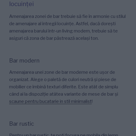
locuinței
Amenajarea zonei de bar trebuie să fie în armonie cu stilul
de amenajare al întregii locuințe. Astfel, dacă dorești
amenajarea barului într-un living modern, trebuie să te
asiguri că zona de bar păstrează același ton.
Bar modern
Amenajarea unei zone de bar moderne este ușor de
organizat. Alege o paletă de culori neutră și piese de
mobilier ce îmbină texturi diferite. Este atât de simplu
când ai la dispoziție atâtea variante de mese de bar și
scaune pentru bucatarie in stil minimalist
!
Bar rustic
Pentru un bar rustic, te poți focusa pe mobila din lemn.