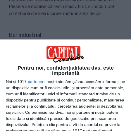
Piesele de mobilier din lemn masiv, brut, cu noduri, pot
contribui la crearea unui aer rustic în zona de bar.
Bar industrial
Dacă locuința ta este amenajată în stil industrial, un bar
industrial este alegerea ideală pentru tine. Optează
pentru pereți din cărămidă, elemente nefinisate și țevi
metalice, ieșite în relief.
Pentru noi, confidențialitatea dvs. este
importantă
Noi și 1017
parteneri
i noștri stocăm și/sau accesăm informații pe
un dispozitiv, cum ar fi cookie-urile, și procesăm date personale,
Integrează corpuri de iluminat în zona de
cum ar fi identificatori unici și informații standard trimise de un
bar
dispozitiv pentru publicitate și conținut personalizate, măsurarea
reclamelor și a conținutului, cercetarea audienței și dezvoltarea
Lumina este importantă în amenajarea zonei de bar, așa
serviciilor.
Cu permisiunea dvs., noi și partenerii noștri putem
că este bine să integrezi în acest spațiu atât o lumină
folosi date și identificări precise de geolocație prin scanarea
puternică, cât și una intimă, ce îndeamnă la relaxare.
dispozitivului. Puteți da clic pentru a vă da acordul cu privire la
prelucrarea realizată de către noi și 1017 partenerii noștri