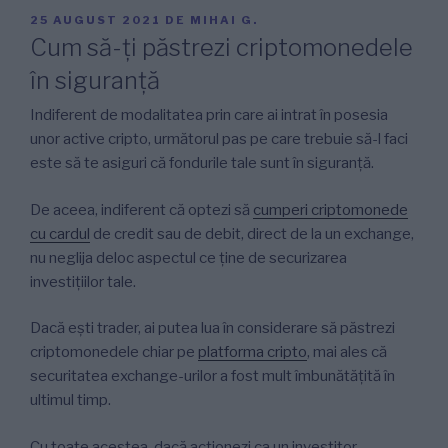
PUBLICAT
25 AUGUST 2021
DE
MIHAI G.
PE
Cum să-ți păstrezi criptomonedele
în siguranță
Indiferent de modalitatea prin care ai intrat în posesia
unor active cripto, următorul pas pe care trebuie să-l faci
este să te asiguri că fondurile tale sunt în siguranță.
De aceea, indiferent că optezi să
cumperi criptomonede
cu cardul
de credit sau de debit, direct de la un exchange,
nu neglija deloc aspectul ce ține de securizarea
investițiilor tale.
Dacă ești trader, ai putea lua în considerare să păstrezi
criptomonedele chiar pe
platforma cripto
, mai ales că
securitatea exchange-urilor a fost mult îmbunătățită în
ultimul timp.
Cu toate acestea, dacă acționezi ca un investitor,