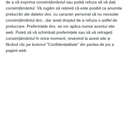
de a vă exprima consimțământul sau puteți refuza să vă dați
blockchain. Este prin excelență un portofel cripto
consimțământul.
Vă rugăm să rețineți că este posibil ca anumite
destinat comercianților și investitorilor în criptomonede
prelucrări ale datelor dvs. cu caracter personal să nu necesite
care știu deja cum funcționează Bitcoin.
consimțământul dvs., dar aveți dreptul de a refuza o astfel de
prelucrare. Preferințele dvs. se vor aplica numai acestui site
Electrum vine cu o serie de caracteristici, inclusiv cu
web. Puteți să vă schimbați preferințele sau să vă retrageți
posibilitatea de a stabili taxa de tranzacție Bitcoin, alături
consimțământul în orice moment, revenind la acest site și
de funcțiile rbf și childpaysforparent.
făcând clic pe butonul "Confidențialitate" din partea de jos a
paginii web.
Electrum utilizează judicios spațiul pe disc și lățimea de
bandă, utilizând mecanismul Simple Payment Verification
(SPV) pentru a verifica tranzacțiile. Întrucât folosește
SPV, Electrum nu descarcă întregul blockchain, ci
urmărește tranzacțiile interogând serverele din rețeaua
Bitcoin.
CATEGORII
FINANCIAR