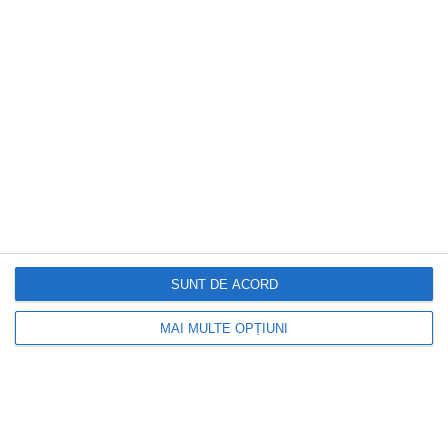
drept de a conduce
SUNT DE ACORD
MAI MULTE OPȚIUNI
DOCTORUL ZILEI
Oana Roman, schimbare spectaculoasă
după un an și jumătate. Câte kilograme a
slăbit vedeta