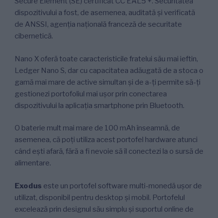
Secure Element (SE) certificat CC EAL5 +. Securitatea
dispozitivului a fost, de asemenea, auditată și verificată
de ANSSI, agenția națională franceză de securitate
cibernetică.
Nano X oferă toate caracteristicile fratelui său mai ieftin,
Ledger Nano S, dar cu capacitatea adăugată de a stoca o
gamă mai mare de active simultan și de a-ți permite să-ți
gestionezi portofoliul mai ușor prin conectarea
dispozitivului la aplicația smartphone prin Bluetooth.
O baterie mult mai mare de 100 mAh înseamnă, de
asemenea, că poți utiliza acest portofel hardware atunci
când ești afară, fără a fi nevoie să îl conectezi la o sursă de
alimentare.
Exodus
este un portofel software multi-monedă ușor de
utilizat, disponibil pentru desktop și mobil. Portofelul
excelează prin designul său simplu și suportul online de