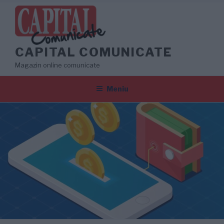
Sari
la
conținut
CAPITAL COMUNICATE
Magazin online comunicate
Meniu