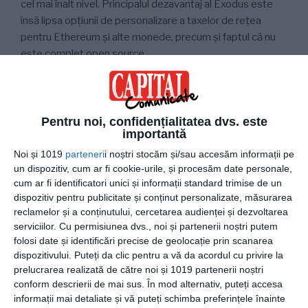
cel mai înalt nivel. Principalul dezavantaj al Exodus este
însă lipsa opțiunii de personalizare a taxelor de rețea
pentru Ethereum și alte monede, precum și faptul că nu
este complet open source.
Dacă abia ai început să utilizezi Bitcoin (sau alte
criptomonede), ai putea folosi acest portofel cu un efort
minim din partea ta, grație interfeței sale user-friendly.
Pentru noi, confidențialitatea dvs. este
importantă
Exodus este genul de portofel de care te „îndrăgostești”
încă de la prima utilizare, un avantaj destul de rar întâlnit în
Noi și 1019
parteneri
i noștri stocăm și/sau accesăm informații pe
lumea criptomonedelor.
un dispozitiv, cum ar fi cookie-urile, și procesăm date personale,
cum ar fi identificatori unici și informații standard trimise de un
dispozitiv pentru publicitate și conținut personalizate, măsurarea
Electrum
a fost lansat în anul 2011 și este unul dintre
reclamelor și a conținutului, cercetarea audienței și dezvoltarea
primele portofele pentru Bitcoin. Este un portofel ușor de
serviciilor.
Cu permisiunea dvs., noi și partenerii noștri putem
utilizat, fără funcții complicate, asigurând totodată un
folosi date și identificări precise de geolocație prin scanarea
nivel ridicat de securitate.
dispozitivului. Puteți da clic pentru a vă da acordul cu privire la
prelucrarea realizată de către noi și 1019 partenerii noștri
Electrum nu este însă conceput exclusiv pentru
conform descrierii de mai sus. În mod alternativ, puteți accesa
persoanele care vor doar să se alăture spațiului
informații mai detaliate și vă puteți schimba preferințele înainte