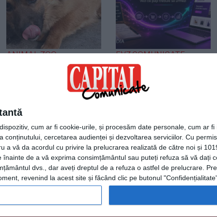
ANIMAL ZOO
EVZ COMUNICATE
O viață așteaptă un
Agentia Plum Media
miracol! Cățelușa care
lansează un ghid
s-a refugiat într-un
practic pentru
colț așteptând
afacerile offline care
tantă
sfârșitul
vor să intre în
spozitiv, cum ar fi cookie-urile, și procesăm date personale, cum ar fi id
comerțul electronic
 conținutului, cercetarea audienței și dezvoltarea serviciilor.
Cu permisi
ru a vă da acordul cu privire la prelucrarea realizată de către noi și 101
ele înainte de a vă exprima consimțământul sau puteți refuza să vă dați
țământul dvs., dar aveți dreptul de a refuza o astfel de prelucrare. Pre
ent, revenind la acest site și făcând clic pe butonul "Confidențialitate"
Termeni și condiții
|
Consimtamant cookie-uri