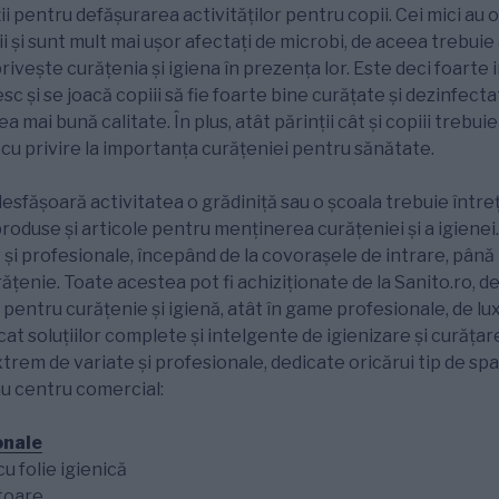
ții pentru defășurarea activităților pentru copii. Cei mici au
ii și sunt mult mai ușor afectați de microbi, de aceea trebui
privește curățenia și igiena în prezența lor. Este deci foarte
iesc și se joacă copiii să fie foarte bine curățate și dezinfec
a mai bună calitate. În plus, atât părinții cât și copiii trebuie
i cu privire la importanța curățeniei pentru sănătate.
i desfășoară activitatea o grădiniță sau o școala trebuie între
oduse și articole pentru menținerea curățeniei și a igienei
v și profesionale, începând de la covorașele de intrare, până 
ățenie. Toate acestea pot fi achiziționate de la Sanito.ro, d
 pentru curățenie și igienă, atât în game profesionale, de lu
at soluțiilor complete și intelgente de igienizare și curățare
trem de variate și profesionale, dedicate oricărui tip de spaț
sau centru comercial:
onale
u folie igienică
toare