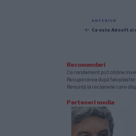
Navigare
Articolul
ANTERIOR
în
anterior
Ce este Airsoft si
articole
Recomandari
Ce randament pot obține inves
Recuperarea după faloplastie: e
Renunță la reclamele care disp
Parteneri media