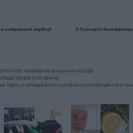
 ce echipament implica?
5 Concepte Revoluționare
titorii din imobiliarele brașovene în 2026
tape, durate și ce să eviți
ar rapid, și optează pentru produse promoționale care rămân