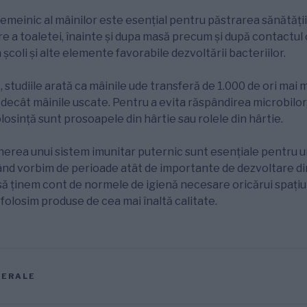
temeinic al mâinilor este esențial pentru păstrarea sănătății
are a toaletei, înainte și dupa masă precum și după contactul 
n școli și alte elemente favorabile dezvoltării bacteriilor.
 studiile arată ca mâinile ude transferă de 1.000 de ori mai 
, decât mâinile uscate. Pentru a evita răspândirea microbilor
losință sunt prosoapele din hârtie sau rolele din hârtie.
erea unui sistem imunitar puternic sunt esențiale pentru un 
ând vorbim de perioade atât de importante de dezvoltare din 
să ținem cont de normele de igienă necesare oricărui spațiu
 folosim produse de cea mai înaltă calitate.
NERALE