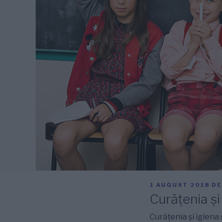
PUBLICAT
1 AUGUST 2018
D
PE
Curățenia și 
Curățenia și igiena 