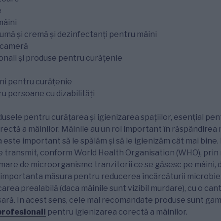
e
mâini
pumă și cremă și dezinfectanți pentru mâini
 cameră
onali și produse pentru curățenie
ni pentru curățenie
 persoane cu dizabilități
usele pentru curățarea și igienizarea spațiilor, esențial pen
orectă a mâinilor. Mâinile au un rol important în răspândire
ea este important să le spălăm și să le igienizăm cât mai bine
se transmit, conform World Health Organisation (WHO), prin m
mare de microorganisme tranzitorii ce se găsesc pe mâini, d
 importanta măsura pentru reducerea încărcăturii microbie
area prealabilă (daca mâinile sunt vizibil murdare), cu o can
ară. In acest sens, cele mai recomandate produse sunt gam
profesionali
pentru igienizarea corectă a mâinilor.