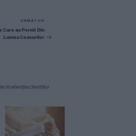
URMĂTOR
Articolul
următor
 Care au Pornit Din
Lumea Ceasurilor
 în atenția clienților