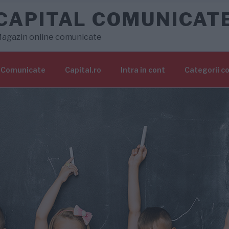
CAPITAL COMUNICAT
agazin online comunicate
Comunicate
Capital.ro
Intra in cont
Categorii c