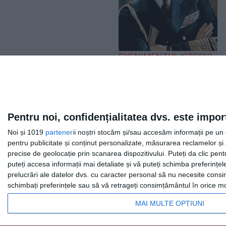
EVENIMENTUL ISTORIC
„Iliescu, în linia și
logica epocii
staliniste”. Ce a spus
Regele Mihai după
Pentru noi, confidențialitatea dvs. este impor
expulzarea de pe
Noi și 1019
parteneri
i noștri stocăm și/sau accesăm informații pe un di
Otopeni
pentru publicitate și conținut personalizate, măsurarea reclamelor și a
precise de geolocație prin scanarea dispozitivului. Puteți da clic pent
puteți accesa informații mai detaliate și vă puteți schimba preferinț
prelucrări ale datelor dvs. cu caracter personal să nu necesite consim
schimbați preferințele sau să vă retrageți consimțământul în orice mom
MAI MULTE OPȚIUNI
Facebook