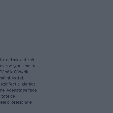
tru cei mic este să
a microorganismelor
. Până la 80% din
âini. Astfel,
ezinfecția igienică
ne. Aceasta se face
titate de
ele profesionale