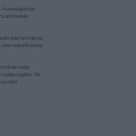
. În mod special
cu animalele,
multe bacterii de pe
, cele mai eficiente
stil de viață
viața copiilor. De
 cu care