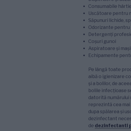
Consumabile hârti
Uscătoare pentru 
Săpunuri lichide, s
Odorizante pentru
Detergenți profesi
Coșuri gunoi
Aspiratoare și mași
Echipamente pentru
Pe lângă toate prod
aibă o igienizare c
și a bolilor, de ace
bolile infecțioase 
datorită numărului 
reprezintă cea mai
dupa spălarea și usc
dezinfectant neces
de
dezinfectanti 