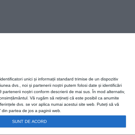
Capital Comunicate
entificatori unici și informații standard trimise de un dispozitiv
unea dvs., noi și partenerii noștri putem folosi date și identificări
9 partenerii noștri conform descrierii de mai sus. În mod alternativ,
 consimțământul.
Vă rugăm să rețineți că este posibil ca anumite
ferințele dvs. se vor aplica numai acestui site web. Puteți să vă
 din partea de jos a paginii web.
SUNT DE ACORD