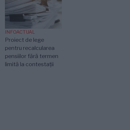
INFOACTUAL
Proiect de lege
pentru recalcularea
pensiilor fără termen
limită la contestații