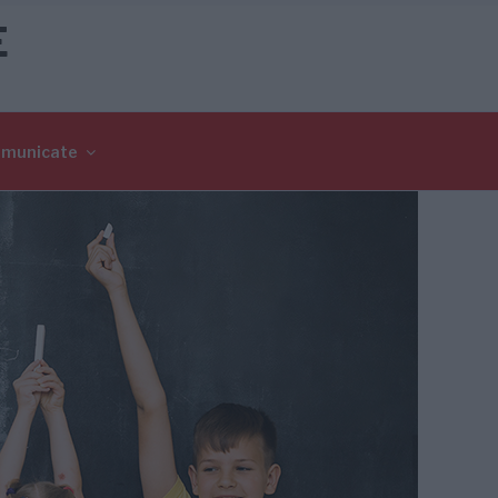
E
omunicate