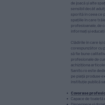
de joacă și alte spa
sensibil decât adulț
sporită în ceea ce 
spațiile în care tră
profesioanale, de ce
informați și educaț
Clădirile în care iș
corespunzător cu pr
să fie bune calitati
profesionale de cur
achiziționa articole
Sanito.ro este dedic
pe piață produse ex
instituție publică 
Covorase profesi
Capace de toaletă c
Dispensere și doza