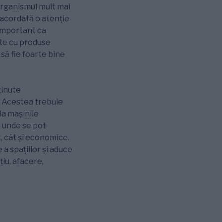
 organismul mult mai
e acordată o atenție
 important ca
tate cu produse
 să fie foarte bine
ținute
. Acestea trebuie
la mașinile
e unde se pot
x, cât și economice.
 a spațiilor și aduce
iu, afacere,