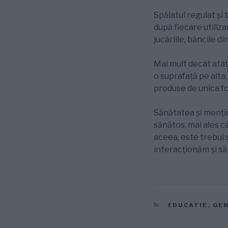
Spălatul regulat și 
după fiecare utiliz
jucăriile, băncile di
Mai mult decât atât,
o suprafață pe alta
produse de unica fo
Sănătatea și mențin
sănătos, mai ales c
aceea, este trebui 
interacționăm și să
CATEGORII
EDUCATIE
,
GE