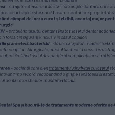
, astfel încât acesta să
nu resimtă durere
rea
– cu ajutorul laserului dentar, extracțiile dentare și inse
proceduri rapide și ușoare! Laserul dentar are proprietatea
ând câmpul de lucru curat și vizibil, avantaj major pen
irurgie
!
ZIV
– protejând țesutul dentar sănătos, laserul dentar acțion
d fi
folosit în siguranță inclusiv în cazul copiilor!
ile și are efect bactericid
– de un real ajutor în cadrul tratam
 intervențiilor chirurgicale, efectul bactericid constă în distru
ocal,
minimizând riscul de apariție al complicațiilor sau al infe
rarea
– pacienții care aleg
tratamentul gingivitei cu laserul
sto
într-un timp record, redobândind o gingie sănătoasă și esteti
ului dentar de a stimula imunitatea locală
e Dental Spa și bucură-te de tratamente moderne oferite de 