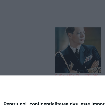
EVENIMENTUL ISTORIC
„Iliescu, în linia și
logica epocii
staliniste”. Ce a spus
Regele Mihai după
Pentru noi, confidențialitatea dvs. este impor