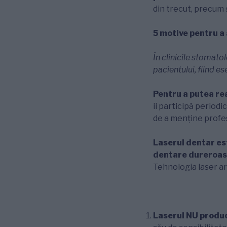
din trecut, precum 
5 motive pentru a
În clinicile stomato
pacientului, fiind es
Pentru a putea re
ii participă periodi
de a menține profesi
Laserul dentar est
dentare dureroase
Tehnologia laser a
Laserul NU prod