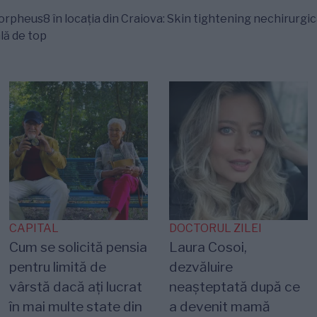
heus8 în locația din Craiova: Skin tightening nechirurgical
lă de top
CAPITAL
DOCTORUL ZILEI
Cum se solicită pensia
Laura Cosoi,
pentru limită de
dezvăluire
vârstă dacă ați lucrat
neașteptată după ce
în mai multe state din
a devenit mamă