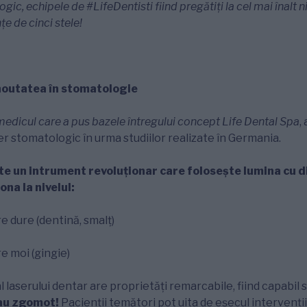
gic, echipele de #LifeDentisti fiind pregătiți la cel mai înalt n
țe de cinci stele!
noutatea în stomatologie
 medicul care a pus bazele întregului concept Life Dental Spa
,
ser stomatologic în urma studiilor realizate în Germania.
te un intrument revoluționar care folosește lumina cu d
ona la nivelul:
e dure (dentină, smalț)
re moi (gingie)
l laserului dentar are proprietăți remarcabile, fiind capabil
au zgomot!
Pacienții temători pot uita de eșecul intervenț