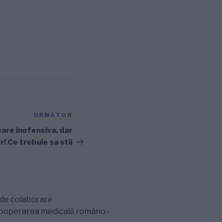
URMĂTOR
Articolul
următor
are inofensiva, dar
r! Ce trebuie sa stii
m de colaborare
 cooperarea medicală româno–