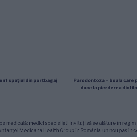
ent spaţiul din portbagaj
Parodontoza – boala care p
duce la pierderea dintilo
a medicală: medici specialiști invitați să se alăture în regi
zentanței Medicana Health Group în România, un nou pas în