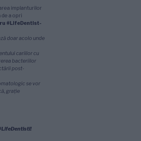
rarea implanturilor
 de a opri
tru #LifeDentist-
ează doar acolo unde
entului cariilor cu
gerea bacteriilor
ctării post-
matologic se vor
că,
grație
#LifeDentisti!