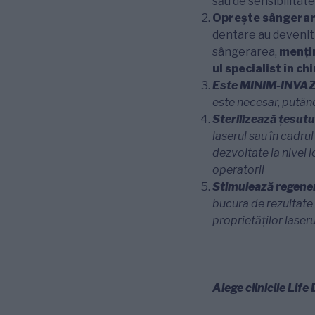
său de sensibilitate
Oprește sângera
dentare au devenit 
sângerarea,
mențin
ul specialist în ch
Este MINIM-INVA
este necesar, putân
Sterilizează țesutur
laserul sau în cadrul
dezvoltate la nivel l
operatorii
Stimulează regene
bucura de rezultate 
proprietăților laser
Alege clinicile Lif