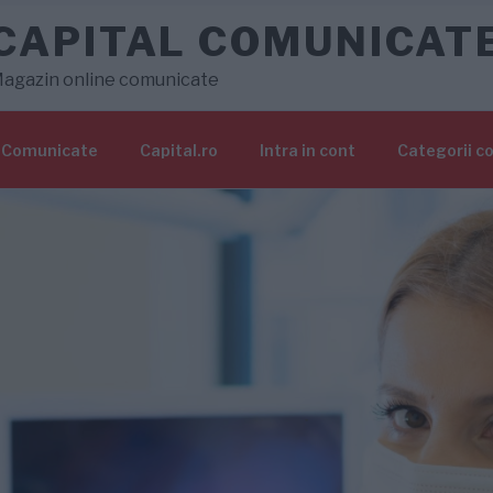
CAPITAL COMUNICAT
agazin online comunicate
Comunicate
Capital.ro
Intra in cont
Categorii c