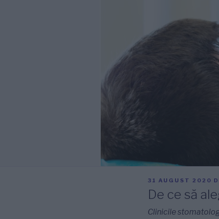
PUBLICAT
31 AUGUST 2020
D
PE
De ce să ale
Clinicile stomatolog