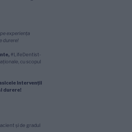
t pe experiența
de durere!
ente,
#LifeDentist-
naționale, cu scopul
asicele intervenții
i durere!
acient și de gradul