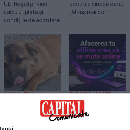
UE. Reguli privind
pentru a cincea oară:
calculul, plata și
„Mi-aș mai dori”
condițiile de acordare
ANIMAL ZOO
EVZ COMUNICATE
O viață așteaptă un
Agentia Plum Media
miracol! Cățelușa care
lansează un ghid
s-a refugiat într-un
practic pentru
colț așteptând
afacerile offline care
tantă