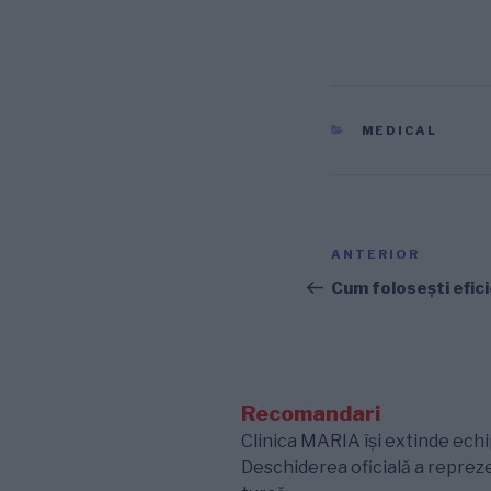
CATEGORII
MEDICAL
Navigare
Articolul
ANTERIOR
în
anterior
Cum foloseşti efici
articole
Recomandari
Clinica MARIA își extinde echip
Deschiderea oficială a repre