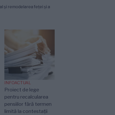
 și remodelarea feței și a
INFOACTUAL
Proiect de lege
pentru recalcularea
pensiilor fără termen
limită la contestații