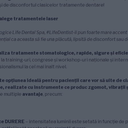
și de disconfortul clasicelor tratamente dentare!
 alege tratamentele laser
logice Life Dental Spa, #LifeDentist-ii pun foarte mare accen
ențial ca aceasta să fie una plăcută, lipsită de disconfort sau 
aliza tratamente stomatologice, rapide, sigure și efici
c la training-uri, congrese și workshop-uri naționale și inter
onalismul la cel mai înalt nivel.
e opțiunea ideală pentru pacienții care vor să uite de cl
, realizate cu instrumente ce produc zgomot, vibrații ș
re multiple
avantaje
, precum:
uce DURERE
– intensitatea luminii este setată în funcție de p