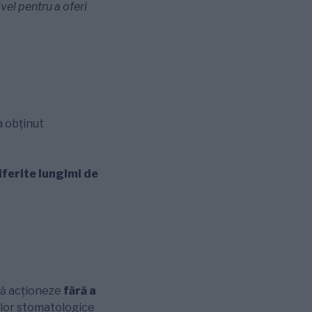
ivel pentru a oferi
 a obținut
iferite lungimi de
 să acționeze
fără a
iilor stomatologice