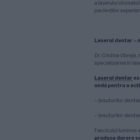
a laserului stomatolo
pacienților experien
Laserul dentar – 
Dr. Cristina Obreja,
specializarea în la
Laserul dentar
es
undă pentru a acți
– țesuturilor dentar
– țesuturilor denta
Fasciculul luminos a
produce durere s