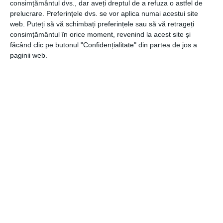
discount-urile aplicate in ziua respectiva.
consimțământul dvs., dar aveți dreptul de a refuza o astfel de
prelucrare. Preferințele dvs. se vor aplica numai acestui site
web. Puteți să vă schimbați preferințele sau să vă retrageți
consimțământul în orice moment, revenind la acest site și
făcând clic pe butonul "Confidențialitate" din partea de jos a
paginii web.
CATEGORII
COMUNICATE
,
RETAIL
Navigare
Articolul
ANTERIOR
în
anterior
Afacerile românești, mai stabile în 2021
articole
Articolul
URMĂTOR
următor
Cum alegi parfumul perfect în funcție de ocazie