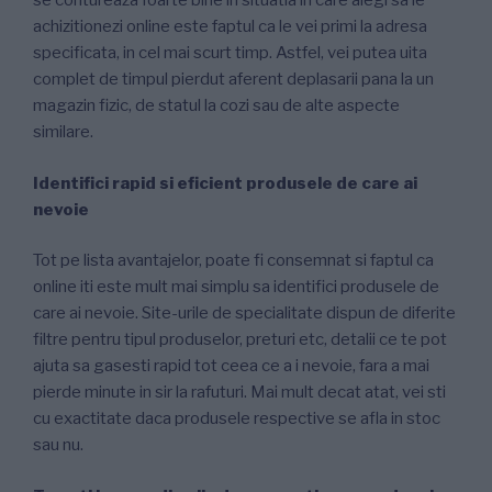
se contureaza foarte bine in situatia in care alegi sa le
achizitionezi online este faptul ca le vei primi la adresa
specificata, in cel mai scurt timp. Astfel, vei putea uita
complet de timpul pierdut aferent deplasarii pana la un
magazin fizic, de statul la cozi sau de alte aspecte
similare.
Identifici rapid si eficient produsele de care ai
nevoie
Tot pe lista avantajelor, poate fi consemnat si faptul ca
online iti este mult mai simplu sa identifici produsele de
care ai nevoie. Site-urile de specialitate dispun de diferite
filtre pentru tipul produselor, preturi etc, detalii ce te pot
ajuta sa gasesti rapid tot ceea ce a i nevoie, fara a mai
pierde minute in sir la rafuturi. Mai mult decat atat, vei sti
cu exactitate daca produsele respective se afla in stoc
sau nu.