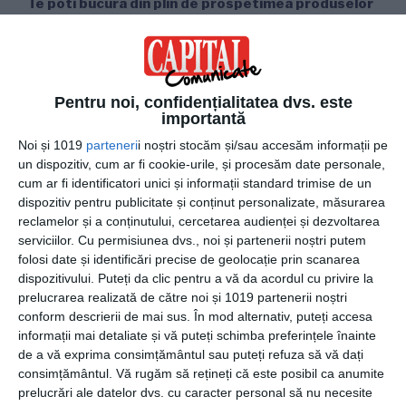
Te poti bucura din plin de prospetimea produselor
Prin achizitiile de produse alimentare online, nu vei face
absolut niciun fel de compromis in ceea ce priveste
calitatea, ci vei avea posibilitatea de a te bucura de
Pentru noi, confidențialitatea dvs. este
produse alimentare la fel de proaspete, ca si atunci cand
importantă
le-ai achizitiona dintr-un magazin fizic. Angajatii
Noi și 1019
parteneri
i noștri stocăm și/sau accesăm informații pe
magazinului se vor asigura ca toate produsele
un dispozitiv, cum ar fi cookie-urile, și procesăm date personale,
comandate ajung la tine in cel mai scurt timp, in conditii
cum ar fi identificatori unici și informații standard trimise de un
complet optime.
dispozitiv pentru publicitate și conținut personalizate, măsurarea
reclamelor și a conținutului, cercetarea audienței și dezvoltarea
Preturi mai avantajoase
serviciilor.
Cu permisiunea dvs., noi și partenerii noștri putem
folosi date și identificări precise de geolocație prin scanarea
dispozitivului. Puteți da clic pentru a vă da acordul cu privire la
Online este mult mai simplu sa fii la curent cu cele mai noi
prelucrarea realizată de către noi și 1019 partenerii noștri
promotii, astfel ca nu mai reprezinta niciun fel de secret
conform descrierii de mai sus. În mod alternativ, puteți accesa
faptul ca in cadrul unui magazin online, ai posibilitatea de a
informații mai detaliate și vă puteți schimba preferințele înainte
regasi produsele favorite la preturi cu totul si cu totul
de a vă exprima consimțământul sau puteți refuza să vă dați
speciale si de care poti afla foarte simplu. Spre exemplu,
consimțământul.
Vă rugăm să rețineți că este posibil ca anumite
prin simpla abonare la newsletter, poti fi la curent cu toate
prelucrări ale datelor dvs. cu caracter personal să nu necesite