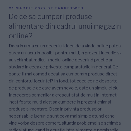
PUBLICAT
21 MARTIE 2022
DE
TARGETWEB
PE
De ce sa cumperi produse
alimentare din cadrul unui magazin
online?
Daca in urma cu un deceniu, ideea de a vinde online putea
parea un lucru imposibil pentru multi, in prezent lucrurile s-
au schimbat radical, mediul online devenind practic un
stadard in ceea ce priveste cumparaturile in general. Ce
poate fi mai comod decat sa cumparam produse direct
din confortul locuintei? In fond, tot ceea ce ne desparte
de produsele de care avem nevoie, este un simplu click.
Increderea oamenilor a crescut atat de mult in Internet,
incat foarte multi aleg sa cumpere in prezent chiar si
produse alimentare. Daca in privinta produselor
neperisabile lucrurile sunt ceva mai simple atunci cand
vine vorba despre comert, situatia problemei se schimba
radical atunci cand in ecuatie intra alimentele persisabile.