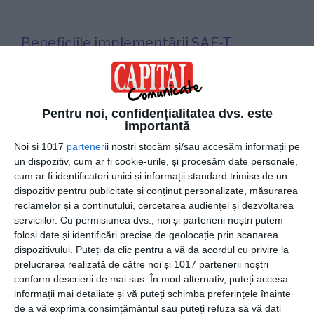
Beneficiile implementării SAF-T
Implementarea SAF-T ar putea să eficientizeze procesul
de transmitere a datelor fiscale și contabile din partea
contribuabililor către agenția națională de administrare
Pentru noi, confidențialitatea dvs. este
fiscală;
importantă
Prin declarația SAF-T ar putea crește nivelul de colectare
Noi și 1017
parteneri
i noștri stocăm și/sau accesăm informații pe
a taxelor și impozitelor și astfel va crește și PIB-ul
un dispozitiv, cum ar fi cookie-urile, și procesăm date personale,
național. Nu este un aspect necunoscut că PIB-ul
cum ar fi identificatori unici și informații standard trimise de un
României se află sub media europeană de 40%,
dispozitiv pentru publicitate și conținut personalizate, măsurarea
reclamelor și a conținutului, cercetarea audienței și dezvoltarea
clasându-ne printre ultimele locuri pentru cel mai scăzut
serviciilor.
Cu permisiunea dvs., noi și partenerii noștri putem
nivel de colectare a taxelor și cele mai mici venituri
folosi date și identificări precise de geolocație prin scanarea
provenite din impozitele directe și indirecte;
dispozitivului. Puteți da clic pentru a vă da acordul cu privire la
Pentru contribuabilii plătitori de TVA, un beneficiu al
prelucrarea realizată de către noi și 1017 partenerii noștri
implementării și completării declarației poate fi legată de
conform descrierii de mai sus. În mod alternativ, puteți accesa
controalele fizice din partea ANAF, având în vedere că
informații mai detaliate și vă puteți schimba preferințele înainte
inspectorii fiscali au acces electronic la toate jurnalele
de a vă exprima consimțământul sau puteți refuza să vă dați