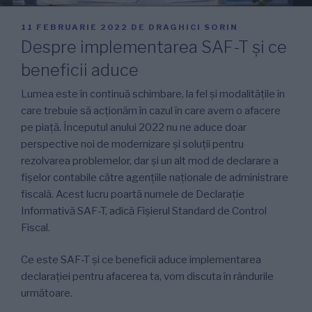
PUBLICAT
11 FEBRUARIE 2022
DE
DRAGHICI SORIN
PE
Despre implementarea SAF-T și ce
beneficii aduce
Lumea este în continuă schimbare, la fel și modalitățile în
care trebuie să acționăm în cazul în care avem o afacere
pe piață. Începutul anului 2022 nu ne aduce doar
perspective noi de modernizare și soluții pentru
rezolvarea problemelor, dar și un alt mod de declarare a
fișelor contabile către agențiile naționale de administrare
fiscală. Acest lucru poartă numele de Declarație
Informativă SAF-T, adică Fișierul Standard de Control
Fiscal.
Ce este SAF-T și ce beneficii aduce implementarea
declarației pentru afacerea ta, vom discuta în rândurile
următoare.