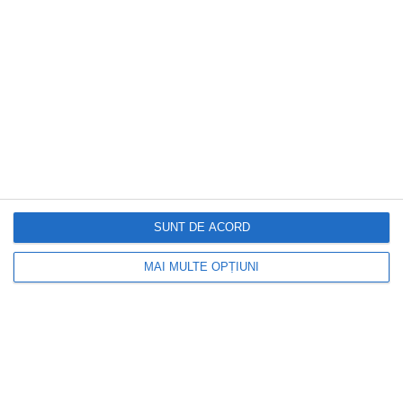
SUNT DE ACORD
DOCTORUL ZILEI
MAI MULTE OPȚIUNI
Aparatele care îți măresc factura la
curent fără să le folosești. Greșeala pe
care o fac aproape toți românii