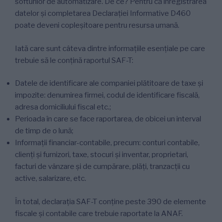
softurilor de automatizare. De ce? Pentru că înregistrarea
datelor și completarea Declarației Informative D460
poate deveni copleșitoare pentru resursa umană.
Iată care sunt câteva dintre informațiile esențiale pe care
trebuie să le conțină raportul SAF-T:
Datele de identificare ale companiei plătitoare de taxe și
impozite: denumirea firmei, codul de identificare fiscală,
adresa domiciliului fiscal etc.;
Perioada în care se face raportarea, de obicei un interval
de timp de o lună;
Informații financiar-contabile, precum: conturi contabile,
clienți și furnizori, taxe, stocuri și inventar, proprietari,
facturi de vânzare și de cumpărare, plăți, tranzacții cu
active, salarizare, etc.
În total, declarația SAF-T conține peste 390 de elemente
fiscale și contabile care trebuie raportate la ANAF.