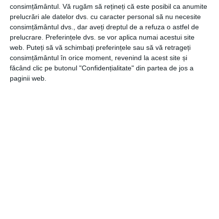
consimțământul.
Vă rugăm să rețineți că este posibil ca anumite
contabile pe care le-ar fi verificat la sediul firmei;
prelucrări ale datelor dvs. cu caracter personal să nu necesite
Evitarea erorilor umane în declararea și rambursarea TVA-
consimțământul dvs., dar aveți dreptul de a refuza o astfel de
ului deoarece, prin declarația SAF-T, pot fi observate mai
prelucrare. Preferințele dvs. se vor aplica numai acestui site
rapid neconcordanțele între informații. Astfel,
web. Puteți să vă schimbați preferințele sau să vă retrageți
implementarea SAF-T în firma ta poate duce la reducerea
consimțământul în orice moment, revenind la acest site și
intervalului de rambursare a TVA-ului.
făcând clic pe butonul "Confidențialitate" din partea de jos a
paginii web.
Dacă te afli în categoria contribuabililor mari, atunci
trebuie să faci un pas decisiv în direcția implementării
SAF-T. În schimb, dacă faci parte din celelalte categorii din
firme care vor implementa SAF-T în următorii ani, atunci
poți să te informezi corect cu privire la această acțiune ca
să fii pregătit.
CATEGORII
COMUNICATE
,
LIFESTYLE