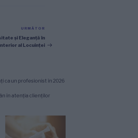
URMĂTOR
Articolul
următor
itate și Eleganță în
nterior al Locuinței
ți ca un profesionist în 2026
 în atenția clienților