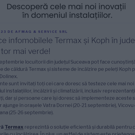
023
DE
AFMAG & SERVICE SRL
e infomobilele Termax și Koph în jude
itor mai verde!
eptembrie locuitorii din județul Suceava pot face cunoștință
de căldură Termax și sisteme de încălzire pe peleți Koph p
 Dolinex.
e sunt invitați toți cei care doresc să testeze cele mai noi 
instalațiilor, încălzirii și climatizării, inclusiv reprezentanți
anți, dar și persoane care își doresc să implementeze aceste 
or ajunge în orașele Vatra Dornei (20-21 septembrie), Vicovu
vana (25-26 septembrie).
ră
Termax
reprezintă o soluție eficientă și durabilă pentru 
rile cu încălzirea. În plus, un astfel de sistem este prieteno