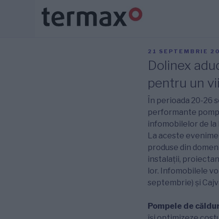
PUBLICAT
21 SEPTEMBRIE 2
PE
Dolinex aduc
pentru un vi
În perioada 20-26 s
performante pompe 
infomobilelor de la
La aceste eveniment
produse din domeniul 
instalații, proiect
lor. Infomobilele v
septembrie) și Caj
Pompele de căldu
își optimizeze costu