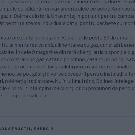
reușesc să ajungă la aceste evenimente dar își doresc să a
pompele de căldură Termax și centralele pe peleți Koph pot 
magazin Dolinex din țară. Un avantaj important pentru cumpăr
ât pentru sisteme individuale cât și pentru pachete cu monta
e
ste prezentă pe piața din România de peste 30 de ani și î
tru alimentarea cu apă, alimentarea cu gaz, canalizări, energ
ălzire. În cele 9 magazine din țară clienții au la dispoziție o
e (centrale pe gaz, cazane pe lemne, cazane pe peleți, ca
voare de acumulare) dar și soluții pentru scurgere, canalizare
enea, se pot găsi și diverse accesorii pentru instalațiile ter
guri, robineți și radiatoare. Nu în ultimul rând, Dolinex înțele
le și vine în întâmpinarea clienților cu propuneri de panour
 și pompe de caldură.
CONSTRUCTII
,
ENERGIE