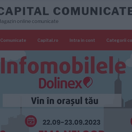
CAPITAL COMUNICAT
agazin online comunicate
Comunicate
Capital.ro
Intra in cont
Categorii c