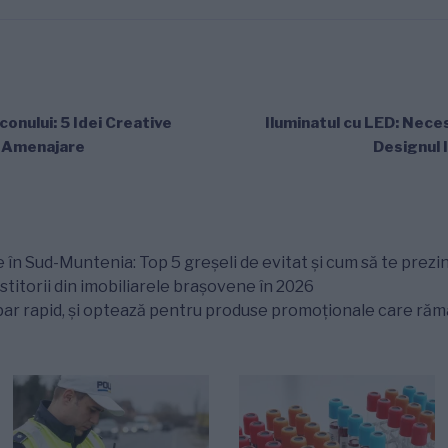
onului: 5 Idei Creative
Iluminatul cu LED: Neces
i Amenajare
Designul I
 în Sud-Muntenia: Top 5 greșeli de evitat și cum să te prezin
titorii din imobiliarele brașovene în 2026
ar rapid, și optează pentru produse promoționale care rămân