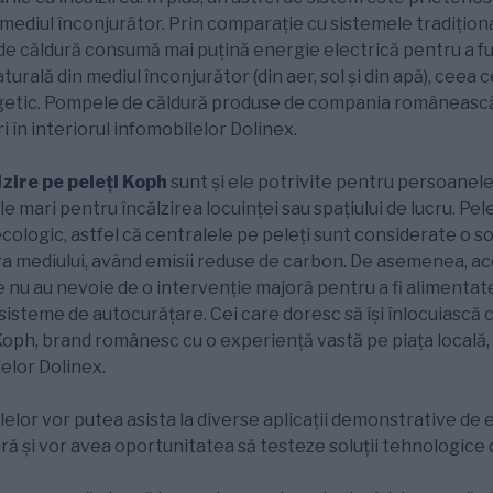
 mediul înconjurător. Prin comparație cu sistemele tradiționa
 de căldură consumă mai puțină energie electrică pentru a 
urală din mediul înconjurător (din aer, sol și din apă), ceea
getic. Pompele de căldură produse de compania româneasc
ri în interiorul infomobilelor Dolinex.
zire pe peleți Koph
sunt și ele potrivite pentru persoanel
ile mari pentru încălzirea locuinței sau spațiului de lucru. Pel
cologic, astfel că centralele pe peleți sunt considerate o so
a mediului, având emisii reduse de carbon. De asemenea, ace
e nu au nevoie de o intervenție majoră pentru a fi alimentate
 sisteme de autocurăţare. Cei care doresc să își înlocuiască 
Koph, brand românesc cu o experiență vastă pe piața locală, 
lelor Dolinex.
ilelor vor putea asista la diverse aplicații demonstrative de
ră și vor avea oportunitatea să testeze soluții tehnologice 