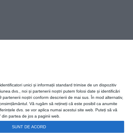
Capital Comunicate
entificatori unici și informații standard trimise de un dispozitiv
unea dvs., noi și partenerii noștri putem folosi date și identificări
9 partenerii noștri conform descrierii de mai sus. În mod alternativ,
 consimțământul.
Vă rugăm să rețineți că este posibil ca anumite
ferințele dvs. se vor aplica numai acestui site web. Puteți să vă
 din partea de jos a paginii web.
SUNT DE ACORD