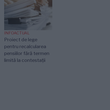
INFOACTUAL
Proiect de lege
pentru recalcularea
pensiilor fără termen
limită la contestații