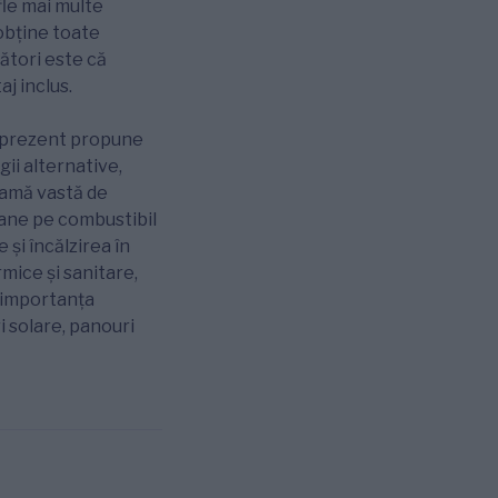
fle mai multe
obține toate
ători este că
j inclus.
n prezent propune
ii alternative,
 gamă vastă de
zane pe combustibil
 și încălzirea în
mice și sanitare,
ge importanța
i solare, panouri