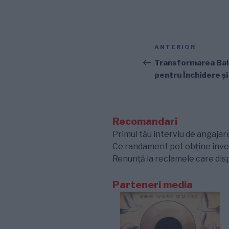
Navigare
Articolul
ANTERIOR
în
anterior
Transformarea Balc
pentru Închidere ș
articole
Recomandari
Primul tău interviu de angajare
Ce randament pot obține inves
Renunță la reclamele care disp
Parteneri media