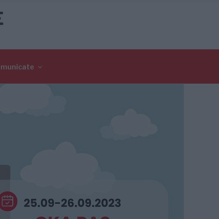
E
omunicate