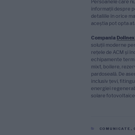
Persoanele care nu 
informații despre 
detaliile în orice 
aceștia pot opta at
Compania
Dolinex
soluții moderne pen
rețele de ACM și înc
echipamente termic
mixt, boilere, rezer
pardoseală. De asem
inclusiv țevi, fitin
energiei regenerabi
solare fotovoltaice
CATEGORII
COMUNICATE
,