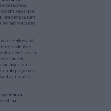
le de răcire și
funcționa, deoarece
 ce înseamnă că sunt
ă Termax vor putea
e care urmăresc să
eții reprezintă un
luție de încălzire cu
ste tipuri de
, iar majoritatea
centrala pe gaz cu o
sunt așteptați în
 exploatare a
de ultimă