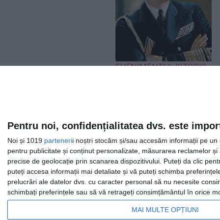
EVENIMENTUL ISTORIC
„Iliescu, în linia și
logica epocii
staliniste”. Ce a spus
Regele Mihai după
Pentru noi, confidențialitatea dvs. este impor
expulzarea de pe
Noi și 1019
parteneri
i noștri stocăm și/sau accesăm informații pe un di
Otopeni
pentru publicitate și conținut personalizate, măsurarea reclamelor și a
precise de geolocație prin scanarea dispozitivului. Puteți da clic pent
puteți accesa informații mai detaliate și vă puteți schimba preferinț
prelucrări ale datelor dvs. cu caracter personal să nu necesite consim
schimbați preferințele sau să vă retrageți consimțământul în orice mom
MAI MULTE OPȚIUNI
Facebook