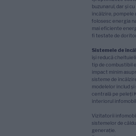
buzunarul, dar și cu
încălzire, pompele
folosesc energia nat
mai eficiente ener
fi testate de dorito
Sistemele de încăl
își reducă cheltuiel
tip de combustibil e
impact minim asupr
sisteme de încălzir
modelelor includ şi
centrală pe peleți 
interiorul infomobi
Vizitatorii infomob
sistemelor de căldu
generație.