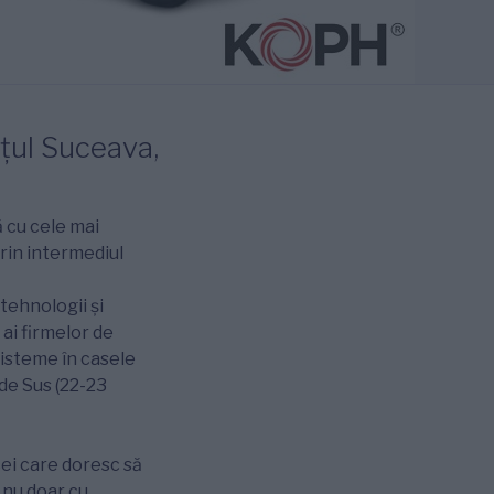
țul Suceava,
 cu cele mai
rin intermediul
tehnologii și
 ai firmelor de
sisteme în casele
 de Sus (22-23
cei care doresc să
s nu doar cu