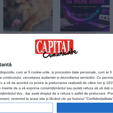
ANIMAL ZOO
EVZ COMUNICATE
O viață așteaptă un
Agentia Plum Media
miracol! Cățelușa care
lansează un ghid
s-a refugiat într-un
practic pentru
colț așteptând
afacerile offline care
tantă
sfârșitul
vor să intre în
spozitiv, cum ar fi cookie-urile, și procesăm date personale, cum ar fi id
comerțul electronic
 conținutului, cercetarea audienței și dezvoltarea serviciilor.
Cu permisi
ru a vă da acordul cu privire la prelucrarea realizată de către noi și 101
ele înainte de a vă exprima consimțământul sau puteți refuza să vă dați
țământul dvs., dar aveți dreptul de a refuza o astfel de prelucrare. Pre
ent, revenind la acest site și făcând clic pe butonul "Confidențialitate"
Termeni și condiții
|
Consimtamant cookie-uri