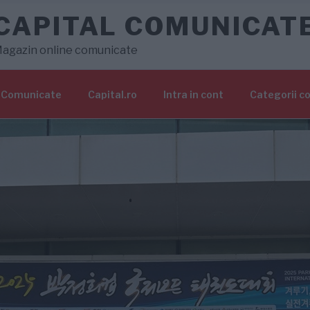
CAPITAL COMUNICAT
agazin online comunicate
Comunicate
Capital.ro
Intra in cont
Categorii c