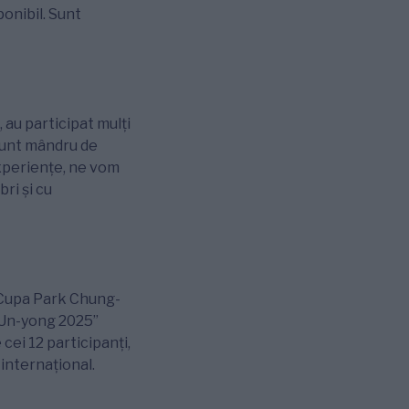
onibil. Sunt
 au participat mulți
 Sunt mândru de
experiențe, ne vom
ri și cu
 Cupa Park Chung-
m Un-yong 2025”
cei 12 participanți,
l internațional.