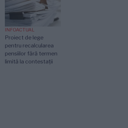
INFOACTUAL
Proiect de lege
pentru recalcularea
pensiilor fără termen
limită la contestații