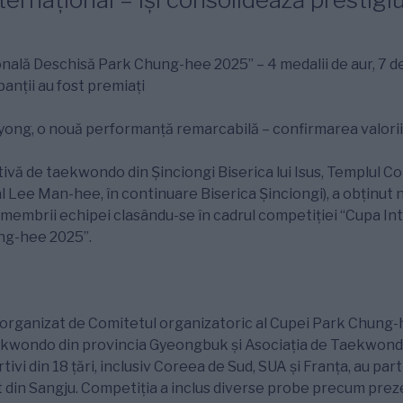
nală Deschisă Park Chung-hee 2025” – 4 medalii de aur, 7 de
panții au fost premiați
ong, o nouă performanță remarcabilă – confirmarea valorii 
vă de taekwondo din Șinciongi Biserica lui Isus, Templul Co
 Lee Man-hee, în continuare Biserica Șinciongi), a obținut 
i membrii echipei clasându-se în cadrul competiției “Cupa In
ng-hee 2025”.
 organizat de Comitetul organizatoric al Cupei Park Chung-
ekwondo din provincia Gyeongbuk și Asociația de Taekwondo
ivi din 18 țări, inclusiv Coreea de Sud, SUA și Franța, au parti
ort din Sangju. Competiția a inclus diverse probe precum prez