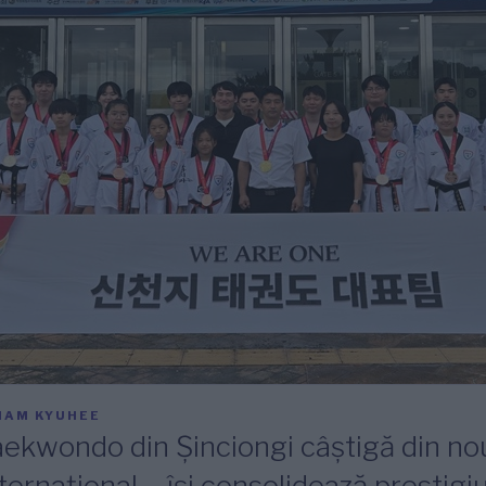
NAM KYUHEE
ekwondo din Șinciongi câștigă din nou
ternațional – își consolidează prestigi