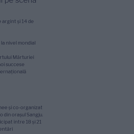
 argint și 14 de
la nivel mondial
rtului Mărturiei
noi succese
ternațională
hee și co-organizat
 din orașul Sangju.
cipat între 18 și 21
entări