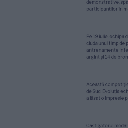
demonstrative, sparg
participanților în 
Pe 19 iulie, echipa 
ciuda unui timp de 
antrenamente intens
argint și 14 de bron
Această competiție 
de Sud. Evoluția ec
a lăsat o impresie 
Câștigătorul medali