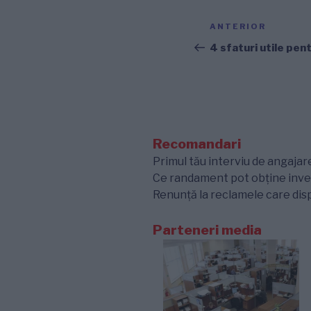
Navigare
Articolul
ANTERIOR
în
anterior
4 sfaturi utile pent
articole
Recomandari
Primul tău interviu de angajare
Ce randament pot obține inves
Renunță la reclamele care disp
Parteneri media