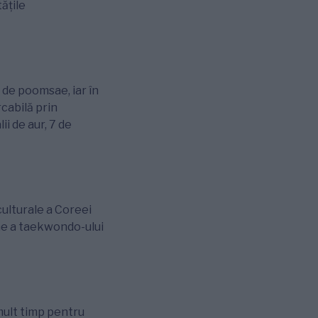
ățile
ă de poomsae, iar în
cabilă prin
i de aur, 7 de
culturale a Coreei
ine a taekwondo-ului
 mult timp pentru