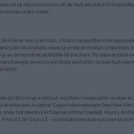
ercat să mă concentrez cât de mult am putut în timpul disp
rtul meu a dat roade.”
 Kim Deok-hun, a afirmat: „Fiind o competiție internațională,
țară și din străinătate, ceea ce a ridicat nivelul competiției.
re și-au demonstrat abilitățile fără ezitare. Pe baza acestei 
mai strategic pentru a participa anul viitor cu mai mulți memb
tățite.”
o din Șinciongi a obținut rezultate remarcabile nu doar la
utul acestei luni, în cadrul “Cupei Internaționale Deschise Ki
 unde toți membrii echipei au obținut medalii. Atunci, dintre 
, 4 locul 2, iar 5 locul 3 – continuând seria de succese la nive