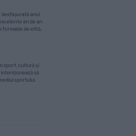
desfășurată anul
 excelente an de an
e formație de elită,
n sport, cultură și
, intenționează să
mediul sportului.