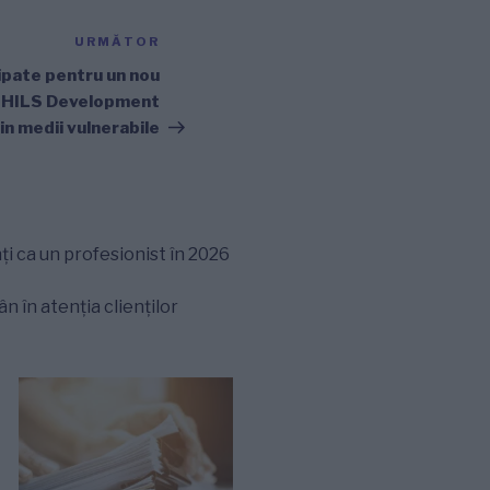
URMĂTOR
Articolul
următor
pate pentru un nou
i HILS Development
din medii vulnerabile
ți ca un profesionist în 2026
 în atenția clienților