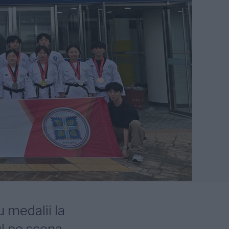
 medalii la
ul pe scena