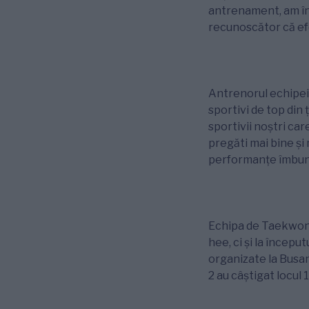
antrenament, am înc
recunoscător că efo
Antrenorul echipei,
sportivi de top din 
sportivii noștri ca
pregăti mai bine și 
performanțe îmbună
Echipa de Taekwond
hee, ci și la încep
organizate la Busan,
2 au câștigat locul 1