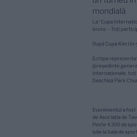
mondială
La “Cupa Internațio
bronz – Toți partici
După Cupa Kim Un-y
Echipa reprezentati
(președinte general
internaționale, toț
Deschisă Park Chu
Evenimentul a fost
de Asociația de Ta
Peste 4.200 de sport
iulie la Sala de sp