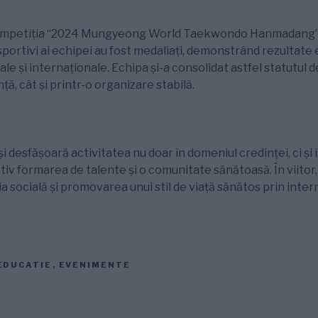
ompetiția “2024 Mungyeong World Taekwondo Hanmadang” 
8 sportivi ai echipei au fost medaliați, demonstrând rezultate
ale și internaționale. Echipa și-a consolidat astfel statutul d
ă, cât și printr-o organizare stabilă.
și desfășoară activitatea nu doar în domeniul credinței, ci și î
iv formarea de talente și o comunitate sănătoasă. În viitor
a socială și promovarea unui stil de viață sănătos prin inter
EDUCATIE
,
EVENIMENTE