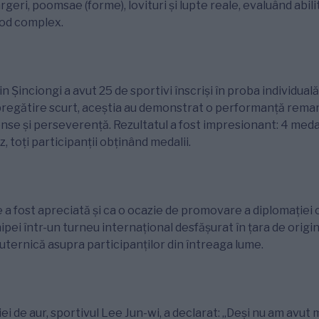
eri, poomsae (forme), lovituri și lupte reale, evaluând abilit
mod complex.
din Șinciongi a avut 25 de sportivi înscriși în proba individual
pregătire scurt, aceștia au demonstrat o performanță remar
e și perseverență. Rezultatul a fost impresionant: 4 medali
z, toți participanții obținând medalii.
a fost apreciată și ca o ocazie de promovare a diplomației 
hipei într-un turneu internațional desfășurat în țara de orig
puternică asupra participanților din întreaga lume.
ei de aur, sportivul Lee Jun-wi, a declarat: „Deși nu am avut