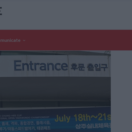
E
omunicate