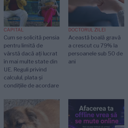
CAPITAL
DOCTORUL ZILEI
Cum se solicită pensia
Această boală gravă
pentru limită de
a crescut cu 79% la
vârstă dacă ați lucrat
persoanele sub 50 de
în mai multe state din
ani
UE. Reguli privind
calculul, plata și
condițiile de acordare