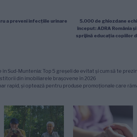
ru a preveni infecțiile urinare
5.000 de ghiozdane echi
început: ADRA România ș
sprijină educația copiilor 
 în Sud-Muntenia: Top 5 greșeli de evitat și cum să te prezin
titorii din imobiliarele brașovene în 2026
ar rapid, și optează pentru produse promoționale care rămân