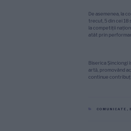
De asemenea, la c
trecut, 5 din cei 1
la competiții națion
atât prin performanț
Biserica Șinciongi î
artă, promovând act
continue contribuți
CATEGORII
COMUNICATE
,