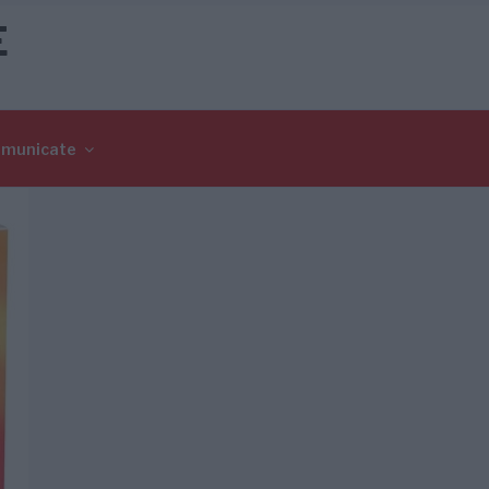
E
omunicate