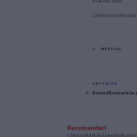
în acest mod.
Citeste continuar
CATEGORII
MEDICAL
Navigare
Articolul
ANTERIOR
în
anterior
Remedii naturiste 
articole
Recomandari
Clinica MARIA își extinde echip