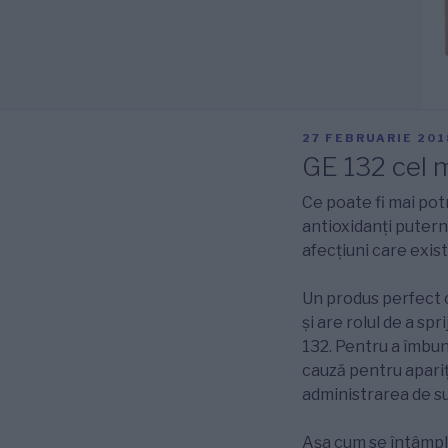
PUBLICAT
27 FEBRUARIE 201
PE
GE 132 cel m
Ce poate fi mai potr
antioxidanți puter
afecțiuni care exist
Un produs perfect c
și are rolul de a sp
132. Pentru a îmbună
cauză pentru apariț
administrarea de su
Așa cum se întâmplă