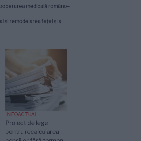
 cooperarea medicală româno–
 și remodelarea feței și a
INFOACTUAL
Proiect de lege
pentru recalcularea
pensiilor fără termen