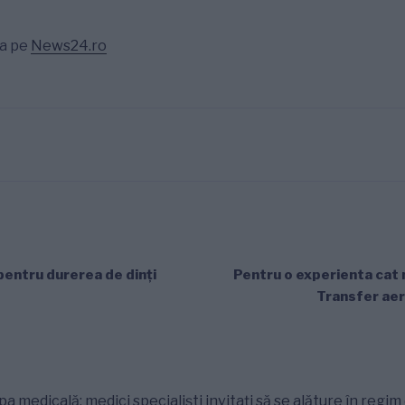
ea pe
News24.ro
pentru durerea de dinţi
Pentru o experienta cat 
Transfer aer
a medicală: medici specialiști invitați să se alăture în regi