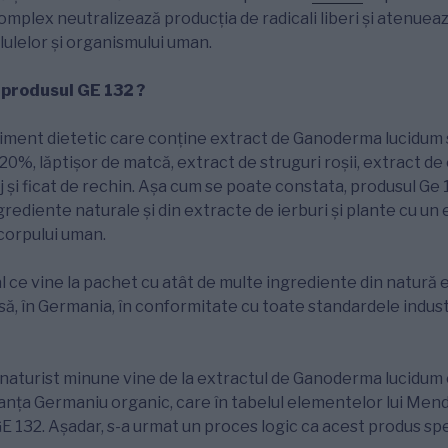
complex neutralizează producția de radicali liberi și atenuea
ulelor și organismului uman.
 produsul GE 132 ?
liment dietetic care conține extract de Ganoderma lucidum 
20%, lăptișor de matcă, extract de struguri roșii, extract de 
aj și ficat de rechin. Așa cum se poate constata, produsul Ge
rediente naturale și din extracte de ierburi și plante cu un 
corpului uman.
l ce vine la pachet cu atât de multe ingrediente din natură 
să, în Germania, în conformitate cu toate standardele indus
naturist minune vine de la extractul de Ganoderma lucidum 
ța Germaniu organic, care în tabelul elementelor lui Men
 132. Așadar, s-a urmat un proces logic ca acest produs spe