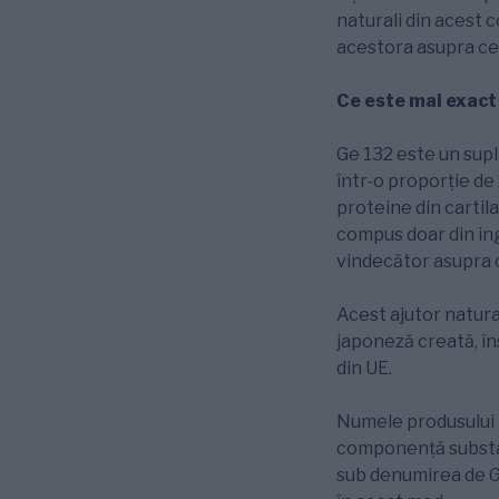
naturali din acest 
acestora asupra cel
Ce este mai exact
Ge 132 este un sup
într-o proporție de 
proteine din cartil
compus doar din ing
vindecător asupra 
Acest ajutor natura
japoneză creată, în
din UE.
Numele produsului 
componență substan
sub denumirea de GE