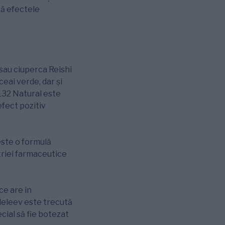
ză efectele
sau ciuperca Reishi
ceai verde, dar și
 132 Natural este
efect pozitiv
este o formulă
triei farmaceutice
ce are în
deleev este trecută
cial să fie botezat