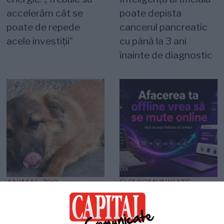
accelerăm cât se
poate depista
poate de repede
cancerul pancreatic
acele investiții”
cu până la 3 ani
înainte de diagnostic
ANIMAL ZOO
EVZ COMUNICATE
O viață așteaptă un
Agentia Plum Media
miracol! Cățelușa care
lansează un ghid