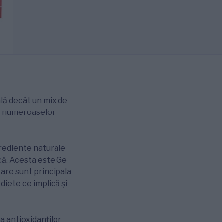
ală decât un mix de
va numeroaselor
grediente naturale
ască. Acesta este Ge
care sunt principala
diete ce implică și
a antioxidanților