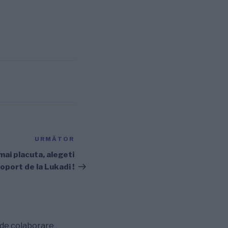
URMĂTOR
Articolul
următor
mai placuta, alegeti
oport de la Lukadi !
m de colaborare