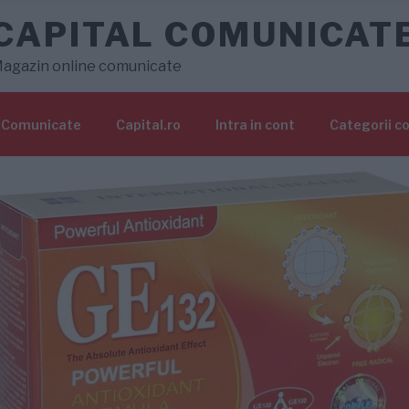
CAPITAL COMUNICAT
agazin online comunicate
Comunicate
Capital.ro
Intra in cont
Categorii c