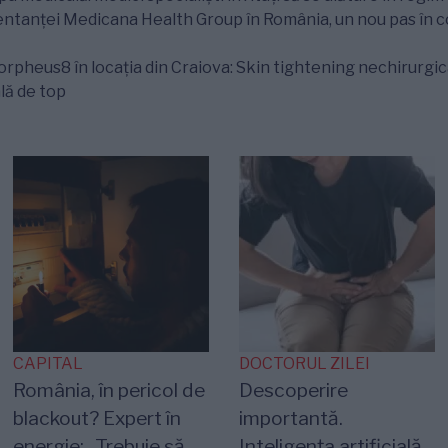
zentanței Medicana Health Group în România, un nou pas în
heus8 în locația din Craiova: Skin tightening nechirurgical
lă de top
CAPITAL
DOCTORUL ZILEI
România, în pericol de
Descoperire
blackout? Expert în
importantă.
energie: „Trebuie să
Inteligența artificială