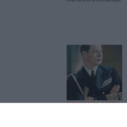
EVENIMENTUL ISTORIC
„Iliescu, în linia și
logica epocii