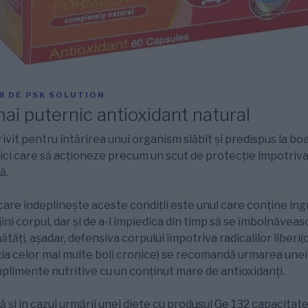
8
DE
PSK SOLUTION
ai puternic antioxidant natural
ivit pentru întărirea unui organism slăbit și predispus la bo
nici care să acționeze precum un scut de protecție împotri
ă.
are îndeplinește aceste condiții este unul care conține in
rijini corpul, dar și de a-l împiedica din timp să se îmbolnăve
tăți, așadar, defensiva corpului împotriva radicalilor liberi(
ia celor mai multe boli cronice) se recomandă urmarea unei 
plimente nutritive cu un conținut mare de antioxidanți.
 și în cazul urmării unei diete cu produsul
Ge 132
capacitate