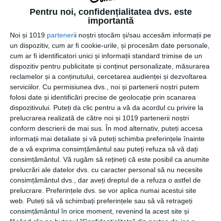
Pentru noi, confidențialitatea dvs. este
În concluzie, a cunoaște tainele unei grădini frumoase te
importantă
va face să fii mai atent și mai grijuliu când vine vorba
Noi și 1019
parteneri
i noștri stocăm și/sau accesăm informații pe
despre amenajarea grădinii tale. Cu siguranță îți dorești
un dispozitiv, cum ar fi cookie-urile, și procesăm date personale,
să ai un spațiu care să te încarce cu energie, cu bună
cum ar fi identificatori unici și informații standard trimise de un
dispoziție și care să reducă orice emoție negativă pe care
dispozitiv pentru publicitate și conținut personalizate, măsurarea
o acumulezi peste zi. A avea doar flori frumoase nu este
reclamelor și a conținutului, cercetarea audienței și dezvoltarea
suficient. Dar a face delimitările potrivite și a profita de
serviciilor.
Cu permisiunea dvs., noi și partenerii noștri putem
tot spațiul de care dispui pentru a face din grădina ta un
folosi date și identificări precise de geolocație prin scanarea
loc de maximă relaxare te va ajuta emoțional zi de zi. Care
dispozitivului. Puteți da clic pentru a vă da acordul cu privire la
prelucrarea realizată de către noi și 1019 partenerii noștri
este secretul tău pentru o grădină frumoasă?
conform descrierii de mai sus. În mod alternativ, puteți accesa
informații mai detaliate și vă puteți schimba preferințele înainte
Sursa foto: freepik.com
de a vă exprima consimțământul sau puteți refuza să vă dați
consimțământul.
Vă rugăm să rețineți că este posibil ca anumite
prelucrări ale datelor dvs. cu caracter personal să nu necesite
consimțământul dvs., dar aveți dreptul de a refuza o astfel de
prelucrare. Preferințele dvs. se vor aplica numai acestui site
CATEGORII
COMUNICATE
,
GENERALE
,
LIFESTYLE
web. Puteți să vă schimbați preferințele sau să vă retrageți
consimțământul în orice moment, revenind la acest site și