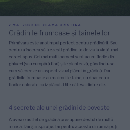
PUBLICAT
7 MAI 2022
DE
ZEAMA CRISTINA
PE
Grădinile frumoase și tainele lor
Primăvara este anotimpul perfect pentru grădinărit. Sau
pentru a încerca să trezești grădina ta de vis la viață, mai
corect spus. Cei mai mulți oameni scot acum florile din
ghiveci (sau cumpără flori) și le plantează, gândindu-se
cum să creeze un aspect vizual plăcut în grădină. Dar
grădinile frumoase au mai multe taine, nu doar cea a
florilor colorate cu iz plăcut. Uite câteva dintre ele.
4 secrete ale unei grădini de poveste
A avea o astfel de grădină presupune destul de multă
muncă. Dar și inspirație. Iar pentru aceasta din urmă poți