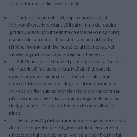
folosi informațiile din acest articol.
Curățare. În primul rând, după o iarnă lungă și
friguroasă este important să îi dai un timp de respiro
grădinii. Acest lucru înseamnă că este nevoie să cureți
uscăciunile sau orice alte resturi care ar mai fi putut
rămâne în urma iernii. De îndată ce ai făcut curat, vei
vedea că grădina va căpăta deja un alt aspect.
Stil. Gândește-te la un stil pentru grădina ta. Nu este
obligatoriu să faci acest lucru, însă dacă ții cont de
specificațiile unui anumit stil, totul va fi mult mai în
armonie. De exemplu poți alege stilul mediteranean:
ghivece de flori supradimensionate, alei din pietriș sau
plăci de mozaic, lavandă, rozmarin, pergole de lemn și,
desigur, măslini. Sau te poți inspira din orice alt stil îți
place.
Delimitare. O grădină frumoasă și aranjată înseamnă o
delimitare corectă. Te poți gândi la felul în care vrei să
utilizezi spațiul din grădina ta. Vrei să ai o zonă cu flori și