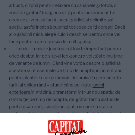
arbuști, o zonă pentru relaxare cu canapele și fotolii, o
zonă de grătar? Imaginează-ți pentru un moment tot
ceea ce ai vrea să faci în acea grădină și delimitează
spațiul astfel încât să cuprinzi tot ceea ce îți dorești. Dacă
ai o grădină mică, alege culori deschise pentru orice vei
face pentru a da impresia de mult spațiu.
Lumini. Luminile joacă un rol foarte important pentru
orice design, iar pe site-ul led-zone.ro vei găsi o mulțime
de variante de lumini. Când vine vorba despre o grădină,
acestea sunt esențiale pe timp de noapte, în primul rând
pentru plantele care au nevoie de lumină în permanență.
Iar în al doilea rând – atunci când pui niște
lumini
exterioare
în grădină, o transformi într-un nou spațiu: de
distracție pe timp de noapte, de grătar târziu alături de
prieteni sau pur și simplu un spațiu în care să stai cu
partenerul de viață și vă bucurați de natură și de mirosul
florilor de lângă voi.Toate acestea formează o imagine a
unei vieți frumoase.