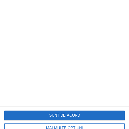
DOCTORUL ZILEI
„Sunt cardiolog și există trei alimente pe
care nu le-aș mânca sau bea niciodată”
SUNT DE ACORD
MAI MULTE OPȚIUNI