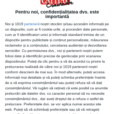
701 se afirmă prin motorul modern 692.7 cc incredibil de
compact, răcit cu lichid și cuplat la o cutie cu 6 viteze.
Pentru noi, confidențialitatea dvs. este
Acesta este capabil să producă puterea maximă de
importantă
55kW și promite un consum de 3.50 l/100 km,
Noi și 1019
parteneri
i noștri stocăm și/sau accesăm informații pe
beneficiind de pornire electrică. Rezervorul deține o
un dispozitiv, cum ar fi cookie-urile, și procesăm date personale,
capacitate de 11.2 litri. Pachetul cuprinde frâne pe discuri
cum ar fi identificatori unici și informații standard trimise de un
Brembo, 320 mm pe față și 240 mm pe spate, suspensie
dispozitiv pentru publicitate și conținut personalizate, măsurarea
față WP APEX 43 și monoamortizor WP APEX pe spate.
reclamelor și a conținutului, cercetarea audienței și dezvoltarea
La acestea se adaugă șaua de înălțime 830 mm,
serviciilor.
Cu permisiunea dvs., noi și partenerii noștri putem
folosi date și identificări precise de geolocație prin scanarea
transmisia pe lanț și cadrul tellis din oțel crom molibden.
dispozitivului. Puteți da clic pentru a vă da acordul cu privire la
prelucrarea realizată de către noi și 1019 partenerii noștri
Husqvarna Motorcycles a scos pe piață o colecție de
conform descrierii de mai sus. În mod alternativ, puteți accesa
echipamente funcționale și un catalog de accesorii,
informații mai detaliate și vă puteți schimba preferințele înainte
venind în sprijinul riderilor pasionați care doresc să
de a vă exprima consimțământul sau puteți refuza să vă dați
beneficiezi de cea mai bună experiență de pilotare.
consimțământul.
Vă rugăm să rețineți că este posibil ca anumite
prelucrări ale datelor dvs. cu caracter personal să nu necesite
consimțământul dvs., dar aveți dreptul de a refuza o astfel de
prelucrare. Preferințele dvs. se vor aplica numai acestui site
web. Puteți să vă schimbați preferințele sau să vă retrageți
CATEGORII
GENERALE