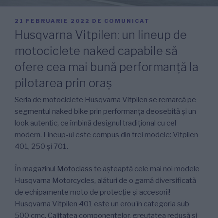
PUBLICAT
21 FEBRUARIE 2022
DE
COMUNICAT
PE
Husqvarna Vitpilen: un lineup de
motociclete naked capabile să
ofere cea mai bună performanță la
pilotarea prin oraș
Seria de motociclete Husqvarna Vitpilen se remarcă pe
segmentul naked bike prin performanța deosebită și un
look autentic, ce îmbină designul tradițional cu cel
modern. Lineup-ul este compus din trei modele: Vitpilen
401, 250 și 701.
În magazinul
Motoclass
te așteaptă cele mai noi modele
Husqvarna Motorcycles, alături de o gamă diversificată
de echipamente moto de protecție și accesorii!
Husqvarna Vitpilen 401 este un erou în categoria sub
500 cmc. Calitatea componentelor, greutatea redusă și