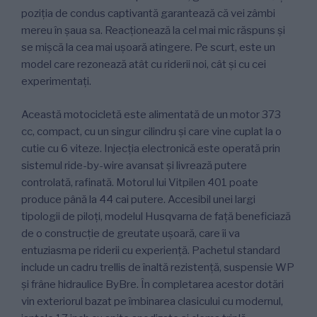
poziția de condus captivantă garantează că vei zâmbi
mereu în șaua sa. Reacționează la cel mai mic răspuns și
se mișcă la cea mai ușoară atingere. Pe scurt, este un
model care rezonează atât cu riderii noi, cât și cu cei
experimentați.
Această motocicletă este alimentată de un motor 373
cc, compact, cu un singur cilindru și care vine cuplat la o
cutie cu 6 viteze. Injecția electronică este operată prin
sistemul ride-by-wire avansat și livrează putere
controlată, rafinată. Motorul lui Vitpilen 401 poate
produce până la 44 cai putere. Accesibil unei largi
tipologii de piloți, modelul Husqvarna de față beneficiază
de o construcție de greutate ușoară, care îi va
entuziasma pe riderii cu experiență. Pachetul standard
include un cadru trellis de înaltă rezistență, suspensie WP
și frâne hidraulice ByBre. În completarea acestor dotări
vin exteriorul bazat pe îmbinarea clasicului cu modernul,