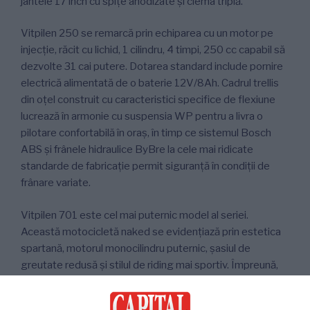
jantele 17 inch cu spițe anodizate și clema triplă.
Vitpilen 250 se remarcă prin echiparea cu un motor pe
injecție, răcit cu lichid, 1 cilindru, 4 timpi, 250 cc capabil să
dezvolte 31 cai putere. Dotarea standard include pornire
electrică alimentată de o baterie 12V/8Ah. Cadrul trellis
din oțel construit cu caracteristici specifice de flexiune
lucrează în armonie cu suspensia WP pentru a livra o
pilotare confortabilă în oraș, în timp ce sistemul Bosch
ABS și frânele hidraulice ByBre la cele mai ridicate
standarde de fabricație permit siguranță în condiții de
frânare variate.
Vitpilen 701 este cel mai puternic model al seriei.
Această motocicletă naked se evidențiază prin estetica
spartană, motorul monocilindru puternic, șasiul de
greutate redusă și stilul de riding mai sportiv. Împreună,
aceste atribute creează o experiență de pilotare
extraordinară. La capitolul motorizare, Husqvarna Vitpilen