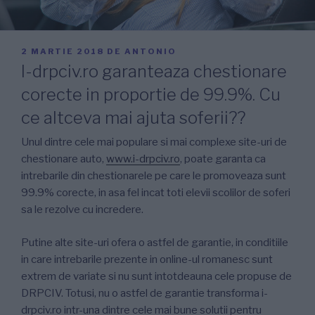
PUBLICAT
2 MARTIE 2018
DE
ANTONIO
PE
I-drpciv.ro garanteaza chestionare
corecte in proportie de 99.9%. Cu
ce altceva mai ajuta soferii??
Unul dintre cele mai populare si mai complexe site-uri de
chestionare auto,
www.i-drpciv.ro
, poate garanta ca
intrebarile din chestionarele pe care le promoveaza sunt
99.9% corecte, in asa fel incat toti elevii scolilor de soferi
sa le rezolve cu incredere.
Putine alte site-uri ofera o astfel de garantie, in conditiile
in care intrebarile prezente in online-ul romanesc sunt
extrem de variate si nu sunt intotdeauna cele propuse de
DRPCIV. Totusi, nu o astfel de garantie transforma i-
drpciv.ro intr-una dintre cele mai bune solutii pentru