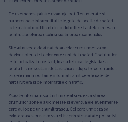
Planificarea corecta a orelor de studiu.
De asemenea, printre avantaje pot fi enumerate si
numeroasele informatii utile legate de scolile de soferi,
cele mai noi modificari din codul rutier si actele necesare
pentru absolvirea scolii si sustinerea examenului.
Site-ul nu este destinat doar celor care urmeaza sa
devina soferi, ci si celor care sunt deja soferi. Codul rutier
este actualizat constant, in asa fel incat legislatia sa
poata fi cunoscuta in detaliu chiar si dupa trecerea anilor,
iar cele mai importante informatii sunt cele legate de
harta rutiera si de informatiile din trafic.
Aceste informatii sunt in timp real si vizeaza starea
drumurilor, zonele aglomerate si eventualele evenimente
care au loc pe un anumit traseu. Cei care urmeaza sa
calatoreasca prin tara sau chiar prin strainatate pot sa isi
planifice fara probleme calatoria cu ajutorul