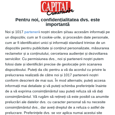
instrumentelor oferite de acest site.
Sfaturi utile pentru cei care sunt la inceput de
Pentru noi, confidențialitatea dvs. este
drum in ceea ce priveste scoala de soferi!
importantă
Achizitia codului rutier mura in gura, care optimizeaza
Noi și 1017
parteneri
i noștri stocăm și/sau accesăm informații pe
un dispozitiv, cum ar fi cookie-urile, și procesăm date personale,
informatiile din Codul Rutier, in asa fel incat sa fie pe
cum ar fi identificatori unici și informații standard trimise de un
intelesul tuturor;
dispozitiv pentru publicitate și conținut personalizate, măsurarea
Rezolvarea unui numar cat mai mare de
chestionare
reclamelor și a conținutului, cercetarea audienței și dezvoltarea
DRPCIV 2018
. Rezolvarea trebuie sa se faca cu foarte
serviciilor.
Cu permisiunea dvs., noi și partenerii noștri putem
mare atentie, pana in momentul in care numarul
folosi date și identificări precise de geolocație prin scanarea
intrebarilor gresite este foarte mic;
dispozitivului. Puteți da clic pentru a vă da acordul cu privire la
Analiza in detaliu a site-ului i-drpciv.ro. Acesta poate sa
prelucrarea realizată de către noi și 1017 partenerii noștri
conform descrierii de mai sus. În mod alternativ, puteți accesa
ofere toate informatiile necesare unui sofer in devenire,
informații mai detaliate și vă puteți schimba preferințele înainte
dar si unui sofer care are deja experienta.
de a vă exprima consimțământul sau puteți refuza să vă dați
Abordarea examenului cu incredere. Examenul scolii de
consimțământul.
Vă rugăm să rețineți că este posibil ca anumite
soferi, fie ca este vorba despre cel teoretic sau despre
prelucrări ale datelor dvs. cu caracter personal să nu necesite
cel practic, trebuie sa fie sustinut cu incredere maxima.
consimțământul dvs., dar aveți dreptul de a refuza o astfel de
prelucrare. Preferințele dvs. se vor aplica numai acestui site