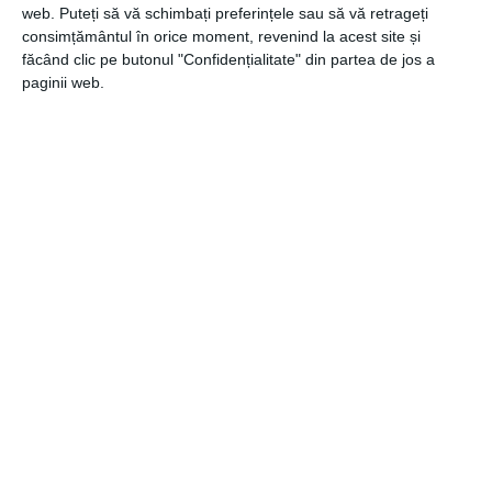
web. Puteți să vă schimbați preferințele sau să vă retrageți
consimțământul în orice moment, revenind la acest site și
făcând clic pe butonul "Confidențialitate" din partea de jos a
CATEGORII
AUTO
paginii web.
Navigare
Articolul
ANTERIOR
în
anterior
ASCAR vine in sprijinul clientilor sai cu servicii
articole
premium de inchirieri auto in Bucuresti si Aeroport
Otopeni.
Articolul
URMĂTOR
următor
Sandale dama GIULIO in curand disponibile online
Recomandari