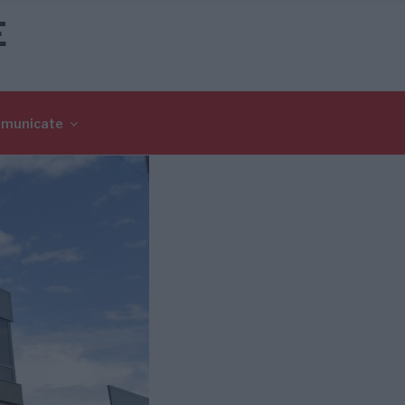
E
omunicate