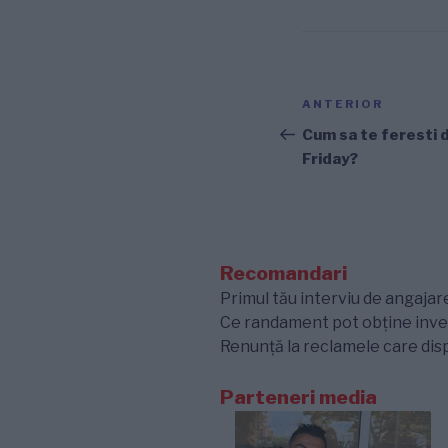
Navigare
Articolul
ANTERIOR
în
anterior
Cum sa te feresti d
Friday?
articole
Recomandari
Primul tău interviu de angajare
Ce randament pot obține inves
Renunță la reclamele care disp
Parteneri media