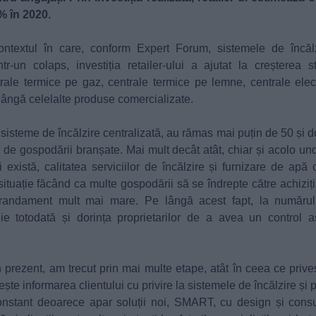
% în 2020.
ntextul în care, conform Expert Forum, sistemele de încălzi
r-un colaps, investiția retailer-ului a ajutat la creșterea 
trale termice pe gaz, centrale termice pe lemne, centrale elect
 lângă celelalte produse comercializate.
sisteme de încălzire centralizată, au rămas mai puțin de 50 și d
de gospodării branșate. Mai mult decât atât, chiar și acolo u
 există, calitatea serviciilor de încălzire și furnizare de apă
situație făcând ca multe gospodării să se îndrepte către achiziți
randament mult mai mare. Pe lângă acest fapt, la numărul
ie totodată și dorința proprietarilor de a avea un control 
 prezent, am trecut prin mai multe etape, atât în ceea ce priveș
vește informarea clientului cu privire la sistemele de încălzire și
onstant deoarece apar soluții noi, SMART, cu design și cons