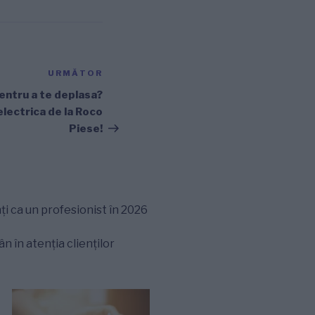
URMĂTOR
Articolul
următor
entru a te deplasa?
electrica de la Roco
Piese!
ți ca un profesionist în 2026
 în atenția clienților