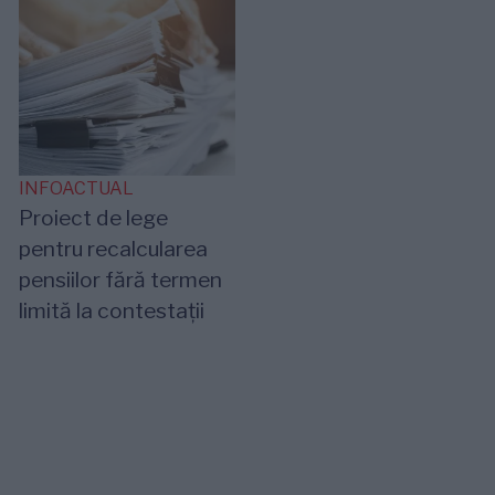
INFOACTUAL
Proiect de lege
pentru recalcularea
pensiilor fără termen
limită la contestații