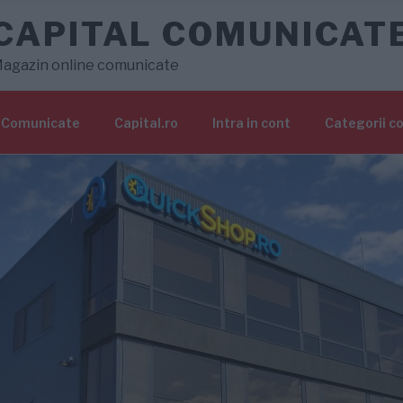
CAPITAL COMUNICAT
agazin online comunicate
Comunicate
Capital.ro
Intra in cont
Categorii c