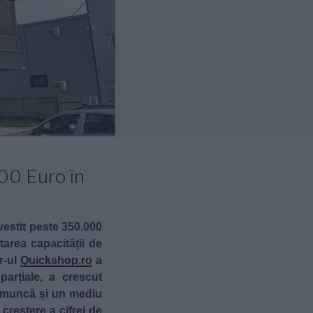
000 Euro în
nvestit peste 350.000
tarea capacității de
er-ul
Quickshop.ro
a
arțiale, a crescut
de muncă și un mediu
 creștere a cifrei de