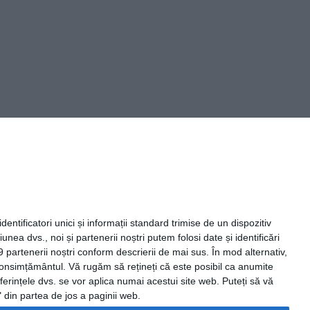
Capital Comunicate
entificatori unici și informații standard trimise de un dispozitiv
unea dvs., noi și partenerii noștri putem folosi date și identificări
9 partenerii noștri conform descrierii de mai sus. În mod alternativ,
 consimțământul.
Vă rugăm să rețineți că este posibil ca anumite
ferințele dvs. se vor aplica numai acestui site web. Puteți să vă
 din partea de jos a paginii web.