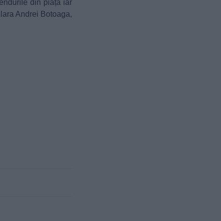
rendurile din piață iar
eclara Andrei Botoaga,