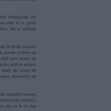
re centralizată din
stocurilor la o gamă
rice, dar și centrale
oar 19 dintre acestea
nde aceste sisteme de
 caldă sunt destul de
a de centrale proprii,
 mare de cereri de
asupra sistemelor de
te capitolul inovare,
 performanță acestora.
um din ce în ce mai