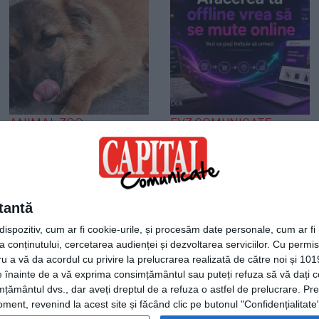
ANIMAL ZOO
EVZ COMUNICATE
O viață așteaptă un
Agentia Plum Media
miracol! Cățelușa care
lansează un ghid
s-a refugiat într-un
practic pentru
colț așteptând
afacerile offline care
tantă
sfârșitul
vor să intre în
spozitiv, cum ar fi cookie-urile, și procesăm date personale, cum ar fi id
comerțul electronic
 conținutului, cercetarea audienței și dezvoltarea serviciilor.
Cu permisi
ru a vă da acordul cu privire la prelucrarea realizată de către noi și 101
ele înainte de a vă exprima consimțământul sau puteți refuza să vă dați
țământul dvs., dar aveți dreptul de a refuza o astfel de prelucrare. Pre
ent, revenind la acest site și făcând clic pe butonul "Confidențialitate"
Termeni și condiții
|
Consimtamant cookie-uri