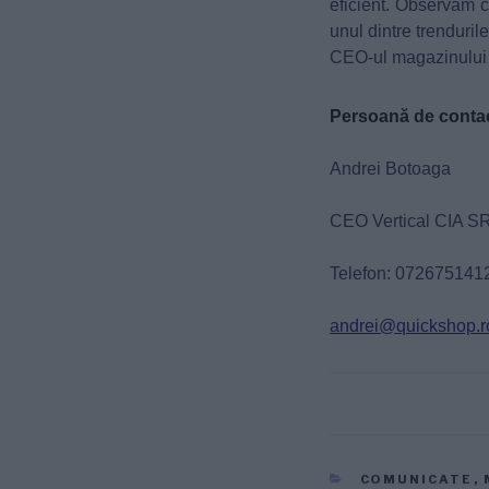
eficient. Observăm că 
unul dintre trenduril
CEO-ul magazinulu
Persoană de conta
Andrei Botoaga
CEO Vertical CIA S
Telefon: 072675141
andrei@quickshop.r
CATEGORII
COMUNICATE
,