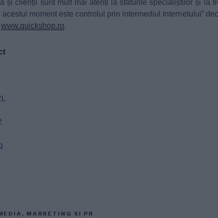
și clienții sunt mult mai atenți la sfaturile specialiștilor și la t
e acestui moment este controlul prin intermediul Internetului” d
i
www.quickshop.ro
.
ct
RL
2
o
MEDIA, MARKETING SI PR