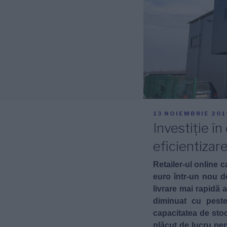
PUBLICAT
13 NOIEMBRIE 201
PE
Investiție î
eficientizar
Retailer-ul online c
euro într-un nou de
livrare mai rapidă a
diminuat cu peste
capacitatea de stoc
plăcut de lucru pent