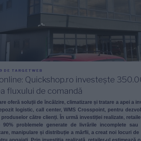
9
DE
TARGETWEB
n online: Quickshop.ro investește 350.
ea fluxului de comandă
are oferă soluții de încălzire, climatizare și tratare a apei a i
pozit logistic, call center, WMS Crosspoint, pentru dezvol
 produselor către clienți. În urmă investiției realizate, retail
 90% problemele generate de livrările incomplete sau p
are, manipulare și distribuție a mărfii, a creat noi locuri 
ru angajați. Prin investiția realizată, retailer-ul estimează o