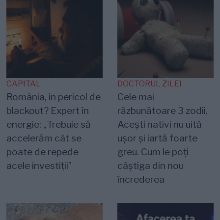
CAPITAL
DOCTORUL ZILEI
România, în pericol de
Cele mai
blackout? Expert în
răzbunătoare 3 zodii.
energie: „Trebuie să
Acești nativi nu uită
accelerăm cât se
ușor și iartă foarte
poate de repede
greu. Cum le poți
acele investiții”
câștiga din nou
încrederea