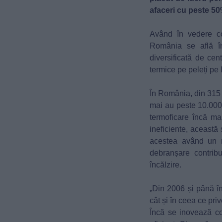
afaceri cu peste 50
Având în vedere co
România se află înt
diversificată de cen
termice pe peleți pe
În România, din 315 
mai au peste 10.000 
termoficare încă mai
ineficiente, această 
acestea având un 
debranșare contribu
încălzire.
„Din 2006 și până în
cât și în ceea ce pri
Încă se inovează c