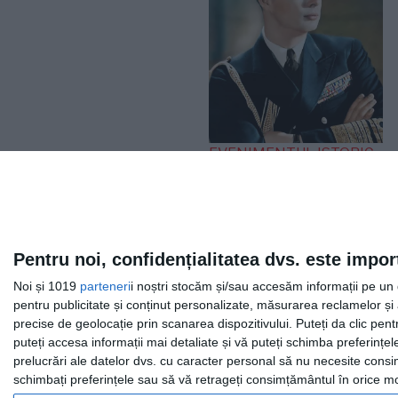
EVENIMENTUL ISTORIC
„Iliescu, în linia și
logica epocii
staliniste”. Ce a spus
Regele Mihai după
Pentru noi, confidențialitatea dvs. este impor
expulzarea de pe
Noi și 1019
parteneri
i noștri stocăm și/sau accesăm informații pe un di
Otopeni
pentru publicitate și conținut personalizate, măsurarea reclamelor și a
precise de geolocație prin scanarea dispozitivului. Puteți da clic pent
puteți accesa informații mai detaliate și vă puteți schimba preferinț
prelucrări ale datelor dvs. cu caracter personal să nu necesite consim
schimbați preferințele sau să vă retrageți consimțământul în orice mom