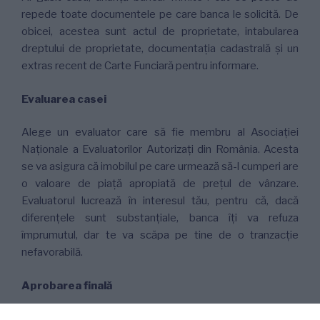
repede toate documentele pe care banca le solicită. De
obicei, acestea sunt actul de proprietate, intabularea
dreptului de proprietate, documentația cadastrală și un
extras recent de Carte Funciară pentru informare.
Evaluarea casei
Alege un evaluator care să fie membru al Asociației
Naționale a Evaluatorilor Autorizați din România. Acesta
se va asigura că imobilul pe care urmează să-l cumperi are
o valoare de piață apropiată de prețul de vânzare.
Evaluatorul lucrează în interesul tău, pentru că, dacă
diferențele sunt substanțiale, banca îți va refuza
împrumutul, dar te va scăpa pe tine de o tranzacție
nefavorabilă.
Aprobarea finală
Dosarul este acum complet și urmează să fie procesat de