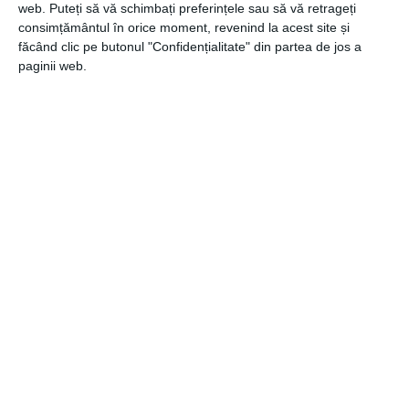
financiare pentru casa visurilor tale.
web. Puteți să vă schimbați preferințele sau să vă retrageți
consimțământul în orice moment, revenind la acest site și
făcând clic pe butonul "Confidențialitate" din partea de jos a
paginii web.
CATEGORII
FINANCIAR
Navigare
Articolul
ANTERIOR
în
anterior
Vrei să faci o diferență – află cum poți trimite o
articole
sesizare comisarului de mediu din județul tău
Articolul
URMĂTOR
următor
De ce să alegeți varianta unui DJ nuntă, DJ botez
sau DJ evenimente?