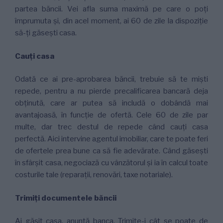
partea băncii. Vei afla suma maximă pe care o poți
împrumuta și, din acel moment, ai 60 de zile la dispoziție
să-ți găsești casa.
Cauți casa
Odată ce ai pre-aprobarea băncii, trebuie să te miști
repede, pentru a nu pierde precalificarea bancară deja
obținută, care ar putea să includă o dobândă mai
avantajoasă, în funcție de ofertă. Cele 60 de zile par
multe, dar trec destul de repede când cauți casa
perfectă. Aici intervine agentul imobiliar, care te poate feri
de ofertele prea bune ca să fie adevărate. Când găsești
în sfârșit casa, negociază cu vânzătorul și ia în calcul toate
costurile tale (reparații, renovări, taxe notariale).
Trimiți documentele băncii
Ai găsit casa, anunță banca. Trimite-i cât se poate de