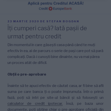
PUBLICAT
23 MARTIE 2020
DE
STEFAN BOGDAN
PE
Îți cumperi casă? Iată pașii de
urmat pentru credit
Din momentul în care găsești casa până când te muți
efectiv în ea, ai de parcurs o serie de pași care pot să pară
complicați. Dacă-i cunoști bine dinainte, nu va mai părea
un proces atât de dificil.
Obții o pre-aprobare
Înainte să te apuci efectiv de căutat casa, ar fi bine să afli
suma pe care banca ți-o poate împrumuta. Într-o primă
fază, poți să intri pe site-ul băncii și să folosești un
calculator de credit ipotecar.
Însă, pe baza unor
documente, poți obține chiar o pre-aprobare oficială din