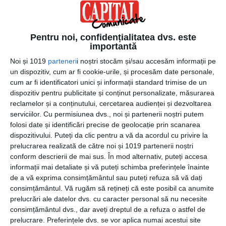
centrul ipotecar al băncii. Aici se aprobă sau se refuză
creditul. Însă, dacă ai parcurs corect toți pașii de până
acum, iar specialistul ipotecar ți-a pregătit bine dosarul,
Pentru noi, confidențialitatea dvs. este
importantă
sunt șanse mari să fie acceptat.
Noi și 1019
parteneri
i noștri stocăm și/sau accesăm informații pe
Semnezi la notar
un dispozitiv, cum ar fi cookie-urile, și procesăm date personale,
cum ar fi identificatori unici și informații standard trimise de un
dispozitiv pentru publicitate și conținut personalizate, măsurarea
Dacă banca ți-a aprobat creditul, mai aștepți puțin până
reclamelor și a conținutului, cercetarea audienței și dezvoltarea
sărbătorești. Urmează drumul la notar. Banca trimite
serviciilor.
Cu permisiunea dvs., noi și partenerii noștri putem
suma împrumutată, tu vii cu avansul, dacă e cazul, iar
folosi date și identificări precise de geolocație prin scanarea
notarul distribuie banii după semnarea actului de vânzare
dispozitivului. Puteți da clic pentru a vă da acordul cu privire la
și se ocupă de conformitatea tuturor documentelor.
prelucrarea realizată de către noi și 1019 partenerii noștri
conform descrierii de mai sus. În mod alternativ, puteți accesa
Acum e momentul să scoți șampania. Ai luat creditul, ai
informații mai detaliate și vă puteți schimba preferințele înainte
de a vă exprima consimțământul sau puteți refuza să vă dați
semnat actele, ești proprietar de casă! Dacă lucrezi cu o
consimțământul.
Vă rugăm să rețineți că este posibil ca anumite
bancă bună, tot procesul acesta decurge lin și fără
prelucrări ale datelor dvs. cu caracter personal să nu necesite
probleme. Specialiștii
Credit Europe Bank
, de exemplu,
consimțământul dvs., dar aveți dreptul de a refuza o astfel de
sunt pregătiți să te îndrume către cele mai bune soluții
prelucrare. Preferințele dvs. se vor aplica numai acestui site