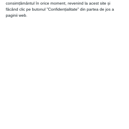
consimțământul în orice moment, revenind la acest site și
făcând clic pe butonul "Confidențialitate" din partea de jos a
paginii web.
22 decembrie 2021
Imbracaminte vanatoare moderna si
functionala
22 decembrie 2021