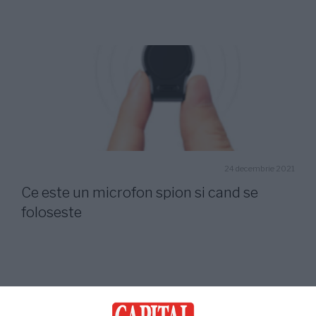
24 decembrie 2021
Ce este un microfon spion si cand se
foloseste