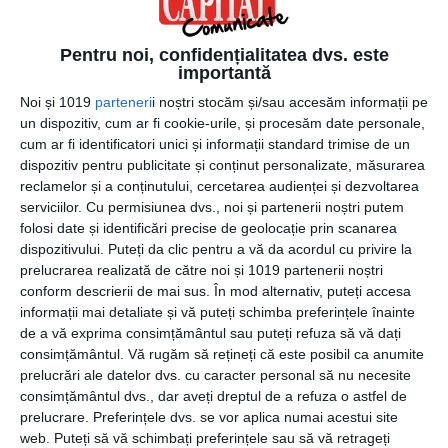
Pentru noi, confidențialitatea dvs. este
importantă
Noi și 1019
parteneri
i noștri stocăm și/sau accesăm informații pe
un dispozitiv, cum ar fi cookie-urile, și procesăm date personale,
cum ar fi identificatori unici și informații standard trimise de un
22 decembrie 2021
dispozitiv pentru publicitate și conținut personalizate, măsurarea
reclamelor și a conținutului, cercetarea audienței și dezvoltarea
Cum susținem imunitatea în sezonul
serviciilor.
Cu permisiunea dvs., noi și partenerii noștri putem
rece?
folosi date și identificări precise de geolocație prin scanarea
dispozitivului. Puteți da clic pentru a vă da acordul cu privire la
prelucrarea realizată de către noi și 1019 partenerii noștri
conform descrierii de mai sus. În mod alternativ, puteți accesa
informații mai detaliate și vă puteți schimba preferințele înainte
de a vă exprima consimțământul sau puteți refuza să vă dați
consimțământul.
Vă rugăm să rețineți că este posibil ca anumite
prelucrări ale datelor dvs. cu caracter personal să nu necesite
consimțământul dvs., dar aveți dreptul de a refuza o astfel de
prelucrare. Preferințele dvs. se vor aplica numai acestui site
web. Puteți să vă schimbați preferințele sau să vă retrageți