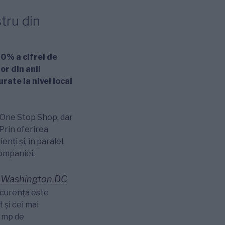
tru din
0% a cifrei de
or din anii
rate la nivel local
ip One Stop Shop, dar
 Prin oferirea
ți și, în paralel,
companiei.
A, Washington DC
ncurenţa este
 şi cei mai
0 mp de