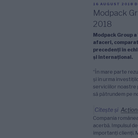
PUBLICAT
16 AUGUST 2018
D
PE
Modpack Gro
2018
Modpack Group a
afaceri, comparati
precedenți în echi
și internațional.
“În mare parte rezul
și în urma investițil
serviciilor noastre 
să pătrundem pe noi
Citește și
Acțion
Compania româneasc
acerbă. Impulsul de
importanţi clienţi