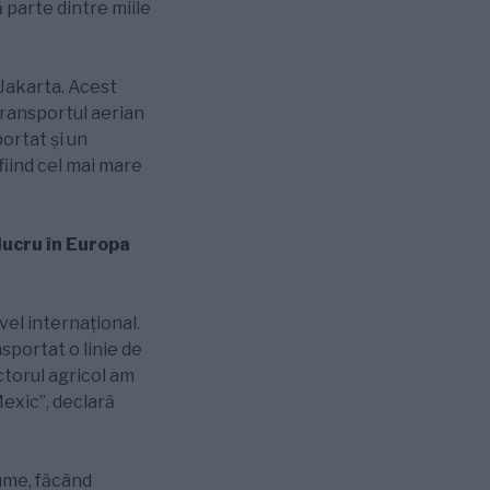
parte dintre miile
 Jakarta. Acest
transportul aerian
ortat şi un
fiind cel mai mare
lucru în Europa
vel internațional.
sportat o linie de
torul agricol am
Mexic”, declară
lume, făcând