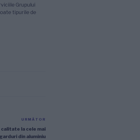
rviciile Grupului
oate tipurile de
URMĂTOR
Articolul
următor
 calitate la cele mai
 garduri din aluminiu