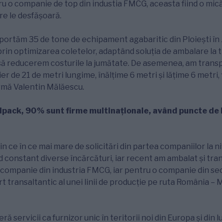
 o companie de top din industia FMCG, aceasta fiind o mică 
re le desfășoară.
portăm 35 de tone de echipament agabaritic din Ploiești în
l prin optimizarea coletelor, adaptând soluția de ambalare la 
t să reducerem costurile la jumătate. De asemenea, am transp
r de 21 de metri lungime, înălţime 6 metri și lăţime 6 metri, 
irmă Valentin Mălăescu.
odpack, 90% sunt firme multinaționale, având puncte de 
 ce în ce mai mare de solicitări din partea companiilor la ni
od constant diverse încărcături, iar recent am ambalat și tran
 companie din industria FMCG, iar pentru o companie din sec
t transaltantic al unei linii de producție pe ruta România – 
 servicii ca furnizor unic în teritorii noi din Europa și din 