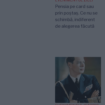
EVENIMENTUL ZILEI
Pensia pe card sau
prin poștaș. Ce nu se
schimbă, indiferent
de alegerea făcută