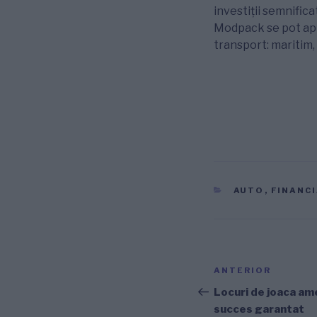
investiţii semnificat
Modpack se pot apli
transport: maritim, 
CATEGORII
AUTO
,
FINANC
Navigare
Articolul
ANTERIOR
în
anterior
Locuri de joaca a
succes garantat
articole