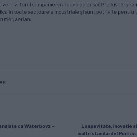
ive în viitorul companiei și al angajaților săi. Produsele și se
ca în toate sectoarele industriale și sunt potrivite pentru t
rutier, aerian.
IAR
menajate cu Waterboyz –
Longevitate, inovatie si
inalte standarde! Porti si