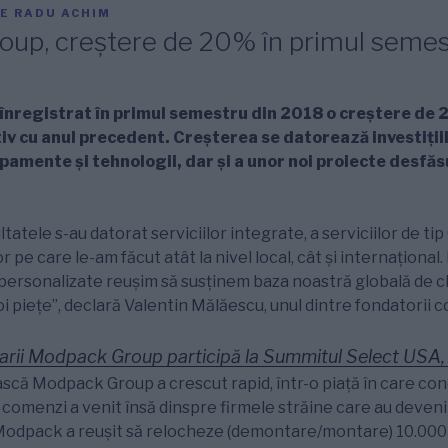
E
RADU ACHIM
up, creștere de 20% în primul semes
înregistrat în primul semestru din 2018 o creștere de 2
v cu anul precedent. Creșterea se datorează investițiil
pamente şi tehnologii, dar și a unor noi proiecte desfăsu
tatele s-au datorat serviciilor integrate, a serviciilor de t
or pe care le-am făcut atât la nivel local, cât și internațional.
personalizate reușim să susținem baza noastră globală de clien
 piețe”, declară Valentin Mălăescu, unul dintre fondatorii 
arii Modpack Group participă la Summitul Select US
ă Modpack Group a crescut rapid, într-o piaţă în care co
 comenzi a venit însă dinspre firmele străine care au devenit
. Modpack a reușit să relocheze (demontare/montare) 10.00