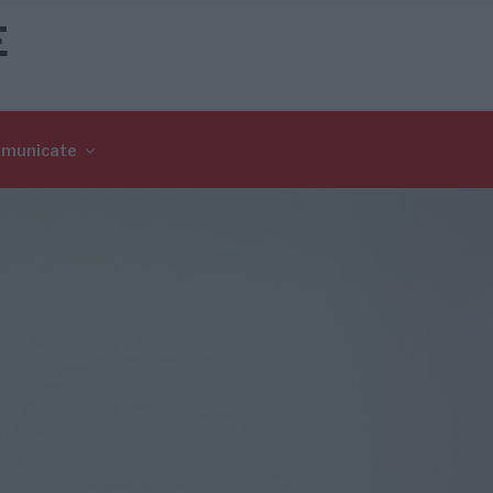
E
omunicate