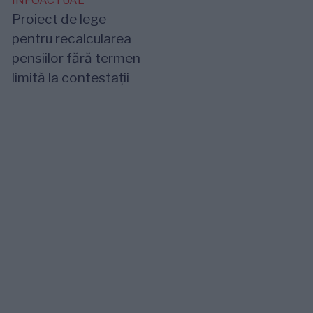
INFOACTUAL
Proiect de lege
pentru recalcularea
pensiilor fără termen
limită la contestații