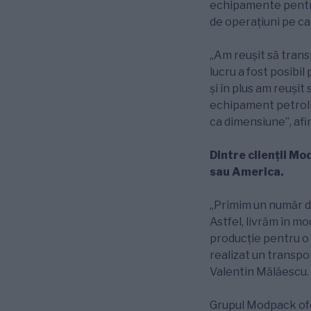
echipamente pentru
de operațiuni pe ca
„Am reușit să trans
lucru a fost posibi
și în plus am reuși
echipament petrolie
ca dimensiune”, af
Dintre clienții M
sau America.
„Primim un număr din
Astfel, livrăm în m
producție pentru o
realizat un transpor
Valentin Mălăescu.
Grupul Modpack oferă