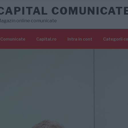
CAPITAL COMUNICAT
agazin online comunicate
Comunicate
Capital.ro
Intra in cont
Categorii c