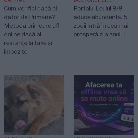
CAPITAL
DOCTORUL ZILEI
Cum verifici dacă ai
Portalul Leului 8/8
datorii la Primărie?
aduce abundență. 5
Metoda prin care afli
zodii intră în cea mai
online dacă ai
prosperă zi a anului
restanțe la taxe și
impozite