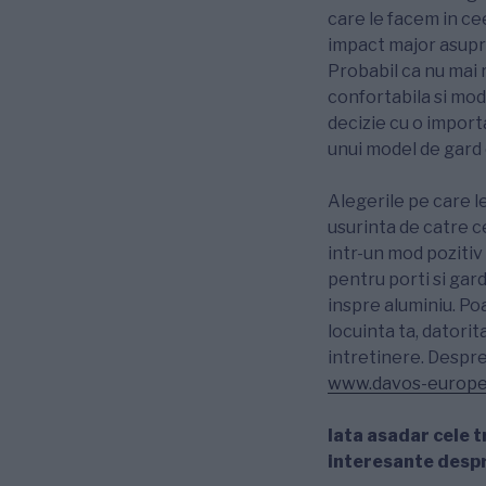
care le facem in ce
impact major asupra
Probabil ca nu mai 
confortabila si mod
decizie cu o impor
unui model de gard c
Alegerile pe care l
usurinta de catre c
intr-un mod pozitiv
pentru porti si gar
inspre aluminiu. Po
locuinta ta, datorit
intretinere. Despre
www.davos-europ
Iata asadar cele t
interesante desp