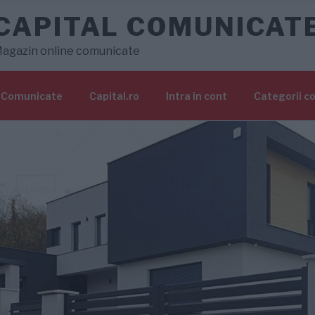
CAPITAL COMUNICAT
agazin online comunicate
Comunicate
Capital.ro
Intra in cont
Categorii c