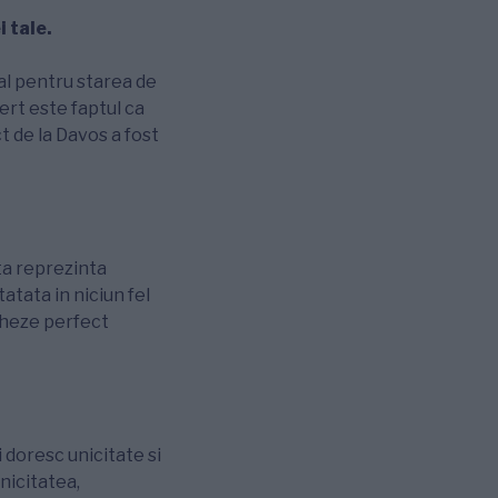
 tale.
ial pentru starea de
cert este faptul ca
t de la Davos a fost
ta reprezinta
tatata in niciun fel
cheze perfect
doresc unicitate si
nicitatea,