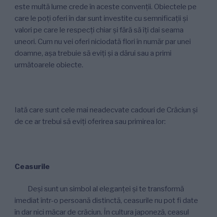
este multă lume crede în aceste convenții. Obiectele pe
care le poți oferi în dar sunt investite cu semnificații și
valori pe care le respecți chiar și fără să îți dai seama
uneori. Cum nu vei oferi niciodată flori în număr par unei
doamne, așa trebuie să eviți și a dărui sau a primi
următoarele obiecte.
Iată care sunt cele mai neadecvate cadouri de Crăciun și
de ce ar trebui să eviți oferirea sau primirea lor:
Ceasurile
Deși sunt un simbol al eleganței și te transformă
imediat într-o persoană distinctă, ceasurile nu pot fi date
în dar nici măcar de crăciun. În cultura japoneză, ceasul