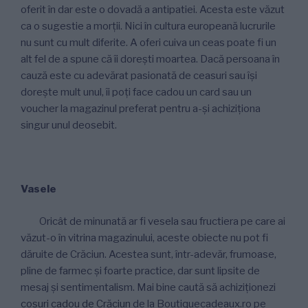
oferit în dar este o dovadă a antipatiei. Acesta este văzut
ca o sugestie a morții. Nici în cultura europeană lucrurile
nu sunt cu mult diferite. A oferi cuiva un ceas poate fi un
alt fel de a spune că îi dorești moartea. Dacă persoana în
cauză este cu adevărat pasionată de ceasuri sau își
dorește mult unul, îi poți face cadou un card sau un
voucher la magazinul preferat pentru a-și achiziționa
singur unul deosebit.
Vasele
Oricât de minunată ar fi vesela sau fructiera pe care ai
văzut-o în vitrina magazinului, aceste obiecte nu pot fi
dăruite de Crăciun. Acestea sunt, într-adevăr, frumoase,
pline de farmec și foarte practice, dar sunt lipsite de
mesaj și sentimentalism. Mai bine caută să achiziționezi
coșuri cadou de Crăciun
de la Boutiquecadeaux.ro pe