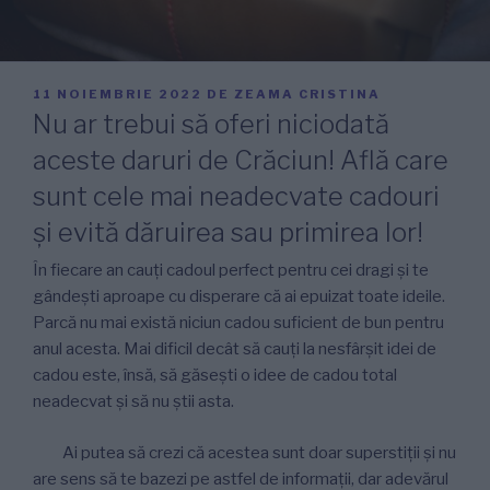
PUBLICAT
11 NOIEMBRIE 2022
DE
ZEAMA CRISTINA
PE
Nu ar trebui să oferi niciodată
aceste daruri de Crăciun! Află care
sunt cele mai neadecvate cadouri
și evită dăruirea sau primirea lor!
În fiecare an cauți cadoul perfect pentru cei dragi și te
gândești aproape cu disperare că ai epuizat toate ideile.
Parcă nu mai există niciun cadou suficient de bun pentru
anul acesta. Mai dificil decât să cauți la nesfârșit idei de
cadou este, însă, să găsești o idee de cadou total
neadecvat și să nu știi asta.
Ai putea să crezi că acestea sunt doar superstiții și nu
are sens să te bazezi pe astfel de informații, dar adevărul