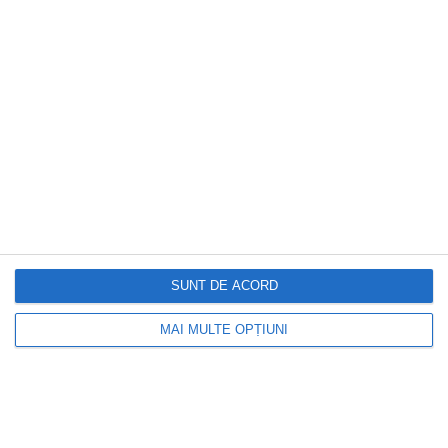
nou clasament pentru 2025
SUNT DE ACORD
MAI MULTE OPȚIUNI
DOCTORUL ZILEI
Ți se umflă picioarele pe caniculă?
Medicii spun că acesta poate fi un semn
al varicelor