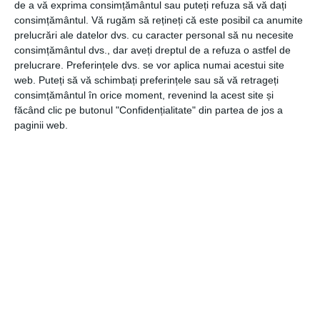
de a vă exprima consimțământul sau puteți refuza să vă dați
50lei pentru a urma pașii tradiției până la capăt.
consimțământul.
Vă rugăm să rețineți că este posibil ca anumite
prelucrări ale datelor dvs. cu caracter personal să nu necesite
consimțământul dvs., dar aveți dreptul de a refuza o astfel de
prelucrare. Preferințele dvs. se vor aplica numai acestui site
web. Puteți să vă schimbați preferințele sau să vă retrageți
În concluzie, darurile de Crăciun trebuie alese cu
consimțământul în orice moment, revenind la acest site și
sufletul, dar și cu cap. Este important ca pe lângă
făcând clic pe butonul "Confidențialitate" din partea de jos a
aspectul cadoului să existe și o latură practică a acestuia,
paginii web.
dar dacă darul mult râvnit este un ceas sau un portofel,
caută variantele cele mai potrivite pentru a satisface și
convențiile clasice sau stereotipurile la care cei din jurul
tău ar putea ține.
Sursa foto: unsplash.com