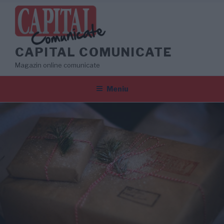
Sari
la
conținut
CAPITAL COMUNICATE
Magazin online comunicate
Meniu