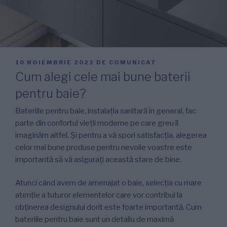
PUBLICAT
10 NOIEMBRIE 2022
DE
COMUNICAT
PE
Cum alegi cele mai bune baterii
pentru baie?
Bateriile pentru baie, instalația sanitară în general, fac
parte din confortul vieții moderne pe care greu îl
imaginăm altfel. Și pentru a vă spori satisfacția, alegerea
celor mai bune produse pentru nevoile voastre este
importantă să vă asigurați această stare de bine.
Atunci când avem de amenajat o baie, selecția cu mare
atenție a tuturor elementelor care vor contribui la
obținerea designului dorit este foarte importantă. Cum
bateriile pentru baie sunt un detaliu de maximă