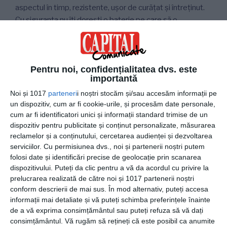
aspectul în timp, rezistente, ușor de curățat și întreținut.
Cu siguranța nu îți dorești o baterie pe care să o
înlocuiești la niciun an de la achiziție. Materialele cele mai
rezistente pentru baterii sunt inoxul sau alama sanitară,
bateriile din inox pentru baie fiind printre cele mai
populare produse din oferta Kelpi.ro .
Pentru noi, confidențialitatea dvs. este
importantă
Noi și 1017
parteneri
i noștri stocăm și/sau accesăm informații pe
un dispozitiv, cum ar fi cookie-urile, și procesăm date personale,
3. Tipul de comandă
cum ar fi identificatori unici și informații standard trimise de un
Există baterii de
dispozitiv pentru publicitate și conținut personalizate, măsurarea
reclamelor și a conținutului, cercetarea audienței și dezvoltarea
tip monocomandă și baterii cu dublă comandă. Cele
serviciilor.
Cu permisiunea dvs., noi și partenerii noștri putem
monocomandă sunt mai moderne și permit reglarea
folosi date și identificări precise de geolocație prin scanarea
temperaturii apei prin deplasarea ușoară a manetei.
dispozitivului. Puteți da clic pentru a vă da acordul cu privire la
prelucrarea realizată de către noi și 1017 partenerii noștri
Cele cu comandă dublă sunt cele clasice, prevăzute cu
conform descrierii de mai sus. În mod alternativ, puteți accesa
doi robineți, unde reglarea temperaturii se face prin
informații mai detaliate și vă puteți schimba preferințele înainte
mișcarea ambelor comenzi. Mult mai practice sunt,
de a vă exprima consimțământul sau puteți refuza să vă dați
consimțământul.
Vă rugăm să rețineți că este posibil ca anumite
evident, bateriile sanitare monocomandă, însă, dacă îți