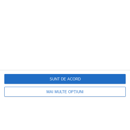
vanilie. Trucul pentru un desert fin și
mătăsos
SUNT DE ACORD
MAI MULTE OPȚIUNI
CAPITAL
Cu ce riscuri ne putem confrunta în
următorii ani. Ilie Bolojan vorbește