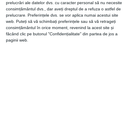
prelucrări ale datelor dvs. cu caracter personal să nu necesite
plac lucrurile convenționale și robuste, poți opta pentru
consimțământul dvs., dar aveți dreptul de a refuza o astfel de
varianta cu doi robineți.
prelucrare. Preferințele dvs. se vor aplica numai acestui site
web. Puteți să vă schimbați preferințele sau să vă retrageți
consimțământul în orice moment, revenind la acest site și
4. Tipul de montaj al bateriei
făcând clic pe butonul "Confidențialitate" din partea de jos a
paginii web.
Există baterii care se montează direct pe lavoar sau cadă
și baterii care se montează în perete.
În funcție de preferințe și de tipul chiuvetei sau căzii, a
modului în care este deja realizată instalația sanitară, poți
opta pentru varianta cea mai potrivită. Modele cu montaj
pe perete sunt în cele mai multe cazuri baterii pentru
cadă.
5. Producător
Tradiția și reputația producătorului joacă un rol important