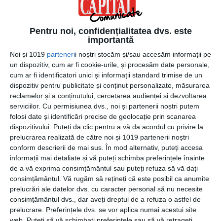
implementat
. Efectuati audituri interne si luati masuri
preventive si corective pentru a combate
neconformitatile fata de standard.
Pentru noi, confidențialitatea dvs. este
importantă
8.
Cereti unui organism de certificare ISO 9001
Noi și 1019
parteneri
i noștri stocăm și/sau accesăm informații pe
independent sa va auditeze SMC
. Alegeti un organism
un dispozitiv, cum ar fi cookie-urile, și procesăm date personale,
cum ar fi identificatori unici și informații standard trimise de un
de certificare care va efectua auditul final de certificare al
dispozitiv pentru publicitate și conținut personalizate, măsurarea
SMC. Dupa ce obtineti certificatul ISO 9001, mentineti-
reclamelor și a conținutului, cercetarea audienței și dezvoltarea
va sistemul si imbunatatiti-l continuu, pregatindu-va
serviciilor.
Cu permisiunea dvs., noi și partenerii noștri putem
pentru auditurile de supraveghere care vor urma.
folosi date și identificări precise de geolocație prin scanarea
dispozitivului. Puteți da clic pentru a vă da acordul cu privire la
Certificarea ISO 9001 este un proces de durata, care
prelucrarea realizată de către noi și 1019 partenerii noștri
implica atat costuri financiare cat si un consum de resurse
conform descrierii de mai sus. În mod alternativ, puteți accesa
informații mai detaliate și vă puteți schimba preferințele înainte
fizice si angajamentul nu numai al personalului ci si al
de a vă exprima consimțământul sau puteți refuza să vă dați
conducerii, accent pe aceasta ultima parte fiind pusa de
consimțământul.
Vă rugăm să rețineți că este posibil ca anumite
ultima varianta a standardului, cea din 2015. Cu toate
prelucrări ale datelor dvs. cu caracter personal să nu necesite
acestea, beneficiile unei certificari ISO compenseaza si
consimțământul dvs., dar aveți dreptul de a refuza o astfel de
depasesc investitiile initiale in certificarea ISO si cele
prelucrare. Preferințele dvs. se vor aplica numai acestui site
ulterioare in pastrarea ei.
web. Puteți să vă schimbați preferințele sau să vă retrageți