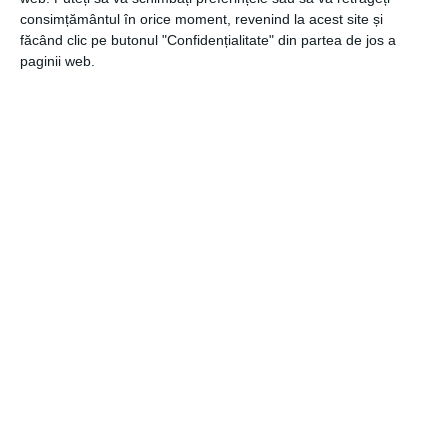
consimțământul în orice moment, revenind la acest site și
făcând clic pe butonul "Confidențialitate" din partea de jos a
paginii web.
CATEGORII
CONSTRUCTII
,
GENERALE
Navigare
Articolul
ANTERIOR
în
anterior
STUDIU: Cum își petrec americanii timpul
articole
Articolul
URMĂTOR
următor
Continutul unui bun contract de prestari servicii
Recomandari