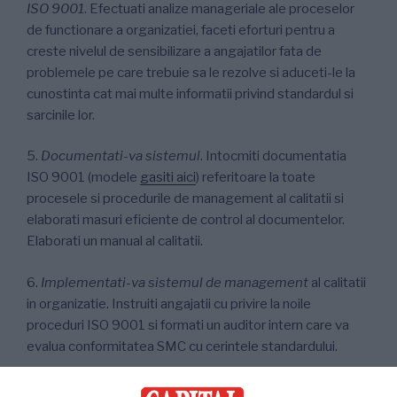
ISO 9001
. Efectuati analize manageriale ale proceselor
de functionare a organizatiei, faceti eforturi pentru a
creste nivelul de sensibilizare a angajatilor fata de
problemele pe care trebuie sa le rezolve si aduceti-le la
cunostinta cat mai multe informatii privind standardul si
sarcinile lor.
5.
Documentati-va sistemul
. Intocmiti documentatia
ISO 9001 (modele
gasiti aici
) referitoare la toate
procesele si procedurile de management al calitatii si
elaborati masuri eficiente de control al documentelor.
Elaborati un manual al calitatii.
6.
Implementati-va sistemul de management
al calitatii
in organizatie. Instruiti angajatii cu privire la noile
proceduri ISO 9001 si formati un auditor intern care va
evalua conformitatea SMC cu cerintele standardului.
7.
Auditati-va sistemul de management al calitatii