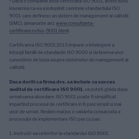
• Daca o companie este certificata ISO 9001, acest lucru
inseamna ca ea a indeplinit cerintele standardului ISO
9001 care definesc un sistem de management al calitatii
(SMC). (amanunte aici:
www.consultanta-
certificare.ro/iso-9001.html
)
Certificarea ISO 9001:2015 impune o intelegere a
intregii familii de standarde ISO 9000 si detinerea unor
cunostinte de baza asupra sistemelor de management al
calitatii.
Daca doriti ca firma dvs. sa incheie cu succes
auditul de certificare ISO 9001
, va puteti ghida dupa
urmatoarea abordare: ISO 9001 poate fi simplificat
impartind procesul de certificare in 8 pasi simpli si mai
usor de urmat. Redam mai jos o varianta consacrata a
procesului de implementare ISO pas cu pas.
1.
Instruiti-va referitor la standardul ISO 9001
.