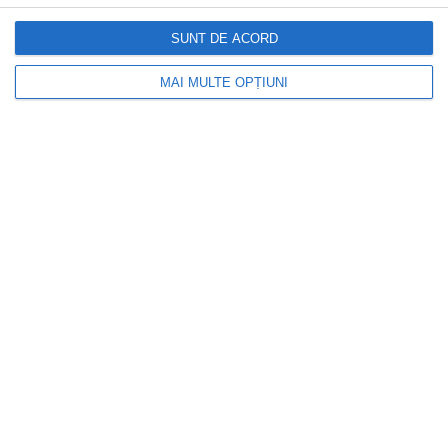
anunța ficatul gras. Gastroenterolog:
SUNT DE ACORD
„Nu ignorați acest semn timpuriu”
MAI MULTE OPȚIUNI
INFOACTUAL
Proiect de lege pentru recalcularea
pensiilor fără termen limită la contestații