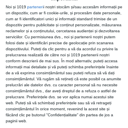
astfel la 8 magazine în toată țara
Noi și 1019
parteneri
i noștri stocăm și/sau accesăm informații pe
și o creștere a vânzărilor cu 40%,
un dispozitiv, cum ar fi cookie-urile, și procesăm date personale,
unul dintre cele mai apreciate
cum ar fi identificatori unici și informații standard trimise de un
modele fiind bicicleta pliabilă, care are cel mai
dispozitiv pentru publicitate și conținut personalizate, măsurarea
bun sistem de pliere existent pe piață românească.
reclamelor și a conținutului, cercetarea audienței și dezvoltarea
serviciilor.
Cu permisiunea dvs., noi și partenerii noștri putem
folosi date și identificări precise de geolocație prin scanarea
dispozitivului. Puteți da clic pentru a vă da acordul cu privire la
prelucrarea realizată de către noi și 1019 partenerii noștri
CATEGORII
COMUNICATE
,
LIFESTYLE
,
RETAIL
conform descrierii de mai sus. În mod alternativ, puteți accesa
informații mai detaliate și vă puteți schimba preferințele înainte
de a vă exprima consimțământul sau puteți refuza să vă dați
consimțământul.
Vă rugăm să rețineți că este posibil ca anumite
prelucrări ale datelor dvs. cu caracter personal să nu necesite
Navigare
Articolul
ANTERIOR
consimțământul dvs., dar aveți dreptul de a refuza o astfel de
în
prelucrare. Preferințele dvs. se vor aplica numai acestui site
anterior
Reciclează pentru un mediu de viață sănătos!
articole
web. Puteți să vă schimbați preferințele sau să vă retrageți
consimțământul în orice moment, revenind la acest site și
Articolul
URMĂTOR
făcând clic pe butonul "Confidențialitate" din partea de jos a
următor
Smart-hosting.ro pentru ca intotdeuna iti doresti
paginii web.
mai mult.