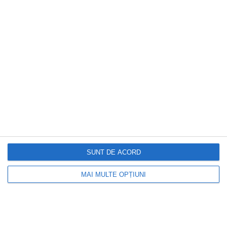
DOCTORUL ZILEI
Tulburările de personalitate la copii. De
ce medicii evită, în cele mai multe cazuri,
acest diagnostic înainte de adolescență
SUNT DE ACORD
MAI MULTE OPȚIUNI