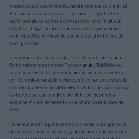
magazin cu un design inedit, dar și prietenos cu clienții săi.
Aceștia au acces cu ușurință la produse, le pot testa și
astfel, pot alege ce li se potrivește mai bine. În plus, la
etajul 1 al magazinului din Băneasa există și un service
unde clienții beneficiază de consultanță și ajutor, pre și
post garanție.
Inaugurarea are loc sâmbătă, 27 octombrie și se anunță a
fi cea mai mare petrecere Pegas a anului. Tobi Ibitoye,
fost concurent la Vocea României, va anima atmosfera,
vor fi premii-surpriză, iar cei prezenți vor putea testa cele
mai noi modele de biciclete electrice. În plus, cum toamna
nu-i sperie pe pasionații de biciclete, participanții la
eveniment vor fi așteptați cu vouchere de reducere de
25%.
De anul acesta Pegas lansează în premieră și o gamă de
produse de iarnă ce se va regăsi și în noul concept store.