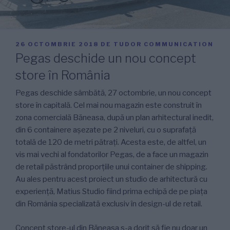
PUBLICAT
26 OCTOMBRIE 2018
DE
TUDOR COMMUNICATION
PE
Pegas deschide un nou concept
store în România
Pegas deschide sâmbătă, 27 octombrie, un nou concept
store în capitală. Cel mai nou magazin este construit în
zona comercială Băneasa, după un plan arhitectural inedit,
din 6 containere așezate pe 2 niveluri, cu o suprafață
totală de 120 de metri pătrați. Acesta este, de altfel, un
vis mai vechi al fondatorilor Pegas, de a face un magazin
de retail păstrând proporțiile unui container de shipping.
Au ales pentru acest proiect un studio de arhitectură cu
experiență, Matius Studio fiind prima echipă de pe piața
din România specializată exclusiv în design-ul de retail.
Concept store-ul din Băneasa s-a dorit să fie nu doar un