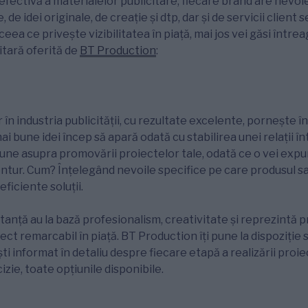
efectivă a materialelor publicitare, fiecare brand are nevoie
 de idei originale, de creație și dtp, dar și de servicii client 
ceea ce privește vizibilitatea în piață, mai jos vei găsi între
itară oferită de
BT Production
:
 în industria publicității, cu rezultate excelente, pornește 
 bune idei încep să apară odată cu stabilirea unei relații înt
iziune asupra promovării proiectelor tale, odată ce o vei exp
ntur. Cum? Înțelegând nevoile specifice pe care produsul sa
eficiente soluții.
ltanță au la bază profesionalism, creativitate și reprezintă p
ect remarcabil în piață. BT Production îți pune la dispoziție s
ti informat în detaliu despre fiecare etapă a realizării proiec
izie, toate opțiunile disponibile.