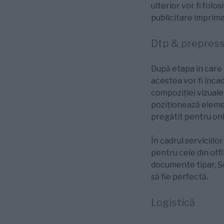
ulterior vor fi fol
publicitare imprima
Dtp & prepres
După etapa în care 
acestea vor fi înca
compoziției vizuale
poziționează elemen
pregătit pentru onl
În cadrul serviciilo
pentru cele din off
documente tipar, Sca
să fie perfectă.
Logistică