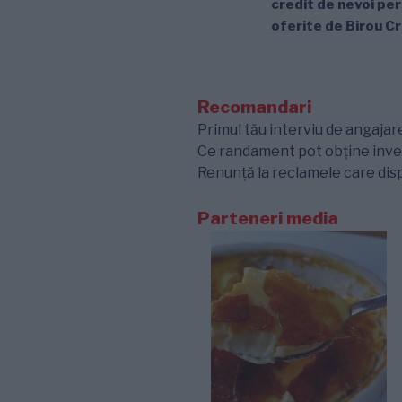
credit de nevoi per
articole
oferite de Birou C
Recomandari
Primul tău interviu de angajare
Ce randament pot obține inves
Renunță la reclamele care disp
Parteneri media