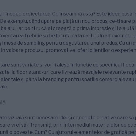
l, începe proiectarea. Ce înseamnă asta? Este ideea pusă în
. De exemplu, când apare pe piață un nou produs, ce-ți sare p
alajul, iar pentru că el creează o primă impresie și te ajută
proiectarea trebuie să fie făcută ca la carte. Un alt exemplu 
și mese de sampling pentru degustarea unui produs. Cu un as
 în valoare produsul promovat vei oferi clienților o experien
are sunt variate și vor fi alese în funcție de specificul fiecăru
ate, la floor stand-uri care livrează mesajele relevante rapi
uselor tale și până la branding pentru spațiile comerciale sau
ale.
ală
itate vizuală sunt necesare idei și concepte creative care să 
are vrei să-l transmiți, prin intermediul materialelor de pub
pună o poveste. Cum? Cu ajutorul elementelor de grafică per