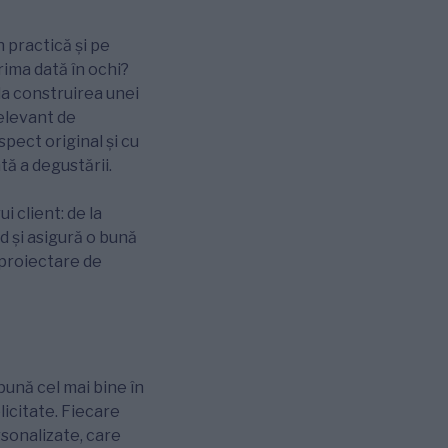
 practică și pe
rima dată în ochi?
 la construirea unei
relevant de
pect original și cu
tă a degustării.
i client: de la
d și asigură o bună
 proiectare de
pună cel mai bine în
licitate. Fiecare
sonalizate, care