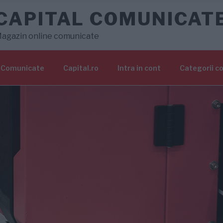
CAPITAL COMUNICAT
agazin online comunicate
Comunicate
Capital.ro
Intra in cont
Categorii c