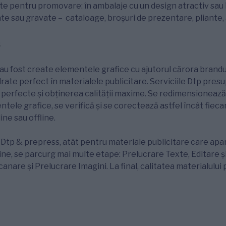
osite pentru promovare: în ambalaje cu un design atractiv sau
te sau gravate – cataloage, broșuri de prezentare, pliante, 
s
au fost create elementele grafice cu ajutorul cărora brandul 
drate perfect în materialele publicitare. Serviciile Dtp pre
 perfecte și obținerea calității maxime. Se redimensionează
tele grafice, se verifică și se corectează astfel încât fiecar
ine sau offline.
r Dtp & prepress, atât pentru materiale publicitare care apar 
line, se parcurg mai multe etape: Prelucrare Texte, Editare 
nare și Prelucrare Imagini. La final, calitatea materialului 