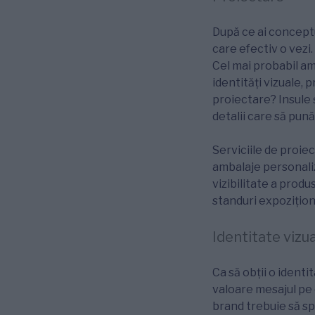
După ce ai conceptu
care efectiv o vezi
Cel mai probabil amb
identități vizuale, 
proiectare? Insule 
detalii care să pună
Serviciile de proiect
ambalaje personaliz
vizibilitate a prod
standuri expozițion
Identitate vizu
Ca să obții o ident
valoare mesajul pe c
brand trebuie să s