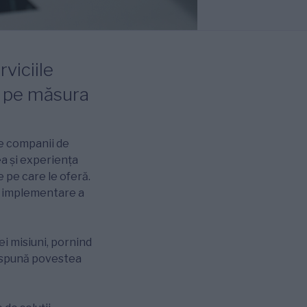
viciile
t pe măsura
te companii de
ea și experiența
e pe care le oferă.
și implementare a
i misiuni, pornind
să spună povestea