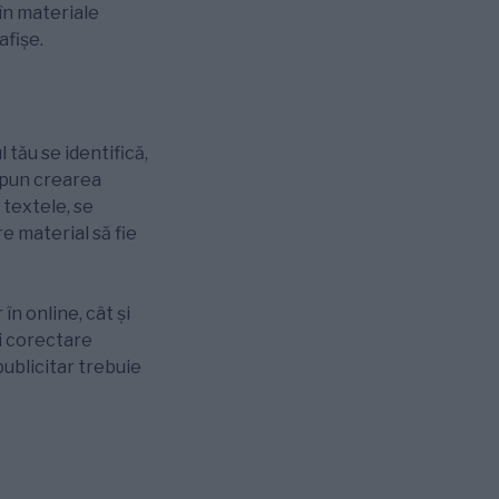
 în materiale
afișe.
tău se identifică,
supun crearea
 textele, se
e material să fie
în online, cât și
și corectare
publicitar trebuie