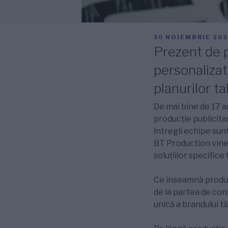
PUBLICAT
30 NOIEMBRIE 20
PE
Prezent de pe
personaliza
planurilor ta
De mai bine de 17 
producție publicita
întregii echipe sunt
BT Production vine 
soluțiilor specifice 
Ce înseamnă producț
de la partea de con
unică a brandului tă