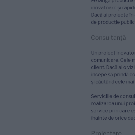
Pe lângă producția 
inovatoare și rapide,
Dacă ai proiecte în 
de producție public
Consultanță
Un proiect inovator
comunicare. Cele mai
client. Dacă ai o v
începe să prindă co
și căutând cele mai 
Serviciile de consu
realizarea unui proi
service prin care eș
înainte de orice dec
Proiectare