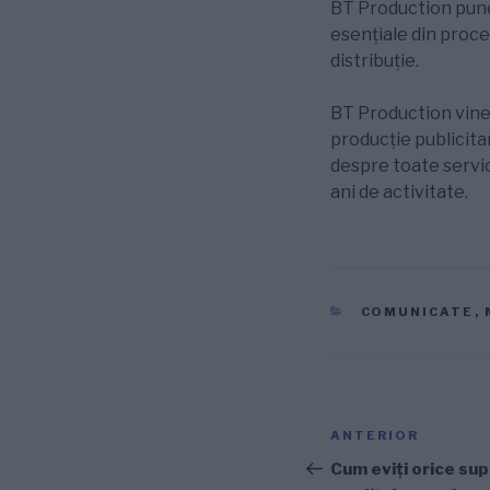
BT Production pune 
esențiale din proce
distribuție.
BT Production vine 
producție publicitar
despre toate servicii
ani de activitate.
CATEGORII
COMUNICATE
,
Navigare
Articolul
ANTERIOR
în
anterior
Cum eviți orice sup