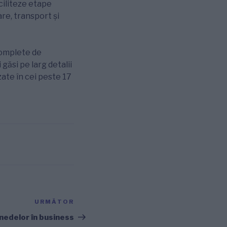
ciliteze etape
re, transport și
complete de
găsi pe larg detalii
izate în cei peste 17
URMĂTOR
Articolul
următor
onedelor în business