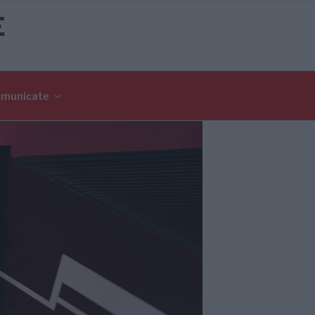
E
omunicate