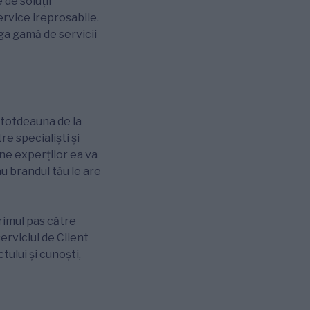
 de soluții
service ireprosabile.
aga gamă de servicii
întotdeauna de la
re specialiști și
une experților ea va
u brandul tău le are
rimul pas către
erviciul de Client
tului și cunoști,