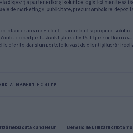
la dispoziția partenerilor și
soluții de logistică
menite să fa
sele de marketing și publicitate, precum ambalare, depozita
în întâmpinarea nevoilor fiecărui client și propune soluții 
ă într-un mod profesionist și creativ. Pe btproduction.ro vei 
le oferite, dar și un portofoliu vast de clienți și lucrări real
MEDIA, MARKETING SI PR
riză neplăcută când iei un
Beneficiile utilizării criptom