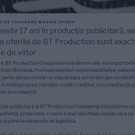
22
DE
CALUGARU MARIUS OVIDIU
ste 17 ani în producția publicitară, ser
te oferite de BT Production sunt exac
le de viitor
ani, BT Production Group este una dintre cele mai importan
ră din România. Profesionalismul, responsabilitatea, pasiun
 parte din secretele ce stau la baza serviciilor personalizat
în întâmpinarea clienților cu idei creative, cu consultanță 
fiecărei industrii.
ie publicitară la BT Production? Înseamnă îndeplinirea une
sultanță, proiectare, creare a unei identități vizuale care 
u și până la elemente de logistică.