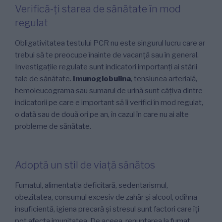
Verifică-ți starea de sănătate în mod
regulat
Obligativitatea testului PCR nu este singurul lucru care ar
trebui să te preocupe înainte de vacanță sau în general.
Investigațiie regulate sunt indicatori importanți ai stării
tale de sănătate.
Imunoglobulina
, tensiunea arterială,
hemoleucograma sau sumarul de urină sunt câțiva dintre
indicatorii pe care e important să îi verifici în mod regulat,
o dată sau de două ori pe an, în cazul în care nu ai alte
probleme de sănătate.
Adoptă un stil de viață sănătos
Fumatul, alimentația deficitară, sedentarismul,
obezitatea, consumul excesiv de zahăr și alcool, odihna
insuficientă, igiena precară și stresul sunt factori care îți
pot afecta imunitatea. De aceea, renunțarea la fumat,