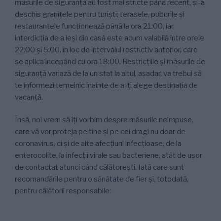
măsurile de siguranță au fost mai stricte până recent, și-a
deschis granițele pentru turiști; terasele, puburile și
restaurantele funcționează până la ora 21:00, iar
interdicția de a ieși din casă este acum valabilă între orele
22:00 și 5:00, în loc de intervalul restrictiv anterior, care
se aplica începând cu ora 18:00. Restricțiile și măsurile de
siguranță variază de la un stat la altul, așadar, va trebui să
te informezi temeinic înainte de a-ți alege destinația de
vacanță.
Însă, noi vrem să îți vorbim despre măsurile neimpuse,
care vă vor proteja pe tine și pe cei dragi nu doar de
coronavirus, ci și de alte afecțiuni infecțioase, de la
enterocolite, la infecții virale sau bacteriene, atât de ușor
de contactat atunci când călătorești. Iată care sunt
recomandările pentru o sănătate de fier și, totodată,
pentru călătorii responsabile: