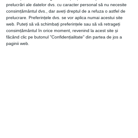
vitamina D, zincul sau echinaceea sunt câteva dintre
prelucrări ale datelor dvs. cu caracter personal să nu necesite
acestea. Administrează-le conform indicațiilor din
consimțământul dvs., dar aveți dreptul de a refuza o astfel de
prospect și ale medicului.
prelucrare. Preferințele dvs. se vor aplica numai acestui site
web. Puteți să vă schimbați preferințele sau să vă retrageți
consimțământul în orice moment, revenind la acest site și
Pentru a avea grijă de cei din jur, este important, în primul
făcând clic pe butonul "Confidențialitate" din partea de jos a
rând, să ai grijă de tine. Acordă-ți compasiune, grijă și
paginii web.
responsabilitate în măsura în care ai face-o și pentru cei
dragi și asigură-te că pui siguranța pe primul loc, chiar și
atunci când călătorești.
CATEGORII
COMUNICATE
,
GENERALE
,
TURISM
Navigare
Articolul
ANTERIOR
în
anterior
Noul loc preferat al creatorilor de conținut