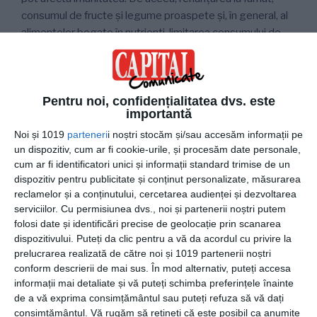
consumul de fructe și legume proaspete și, în general, al
alimentelor bogate în nutrienți, limitarea consumului de
zahăr și alcool, evitarea factorilor de stres și dezvoltarea
unor obiceiuri de somn sănătoase îți pot ajuta sistemul
imunitar să devină mai puternic în fața amenințărilor
externe.
Pentru noi, confidențialitatea dvs. este
importantă
Noi și 1019
parteneri
i noștri stocăm și/sau accesăm informații pe
un dispozitiv, cum ar fi cookie-urile, și procesăm date personale,
Dezvoltă-ți imunitatea în moduri cât mai
cum ar fi identificatori unici și informații standard trimise de un
naturale
dispozitiv pentru publicitate și conținut personalizate, măsurarea
reclamelor și a conținutului, cercetarea audienței și dezvoltarea
Alimentația joacă un rol important în fortificarea
serviciilor.
Cu permisiunea dvs., noi și partenerii noștri putem
sistemului imunitar. Asigură-te că din dieta ta nu lipsesc
folosi date și identificări precise de geolocație prin scanarea
grăsimile sănătoase, frunzele verzi sau alimentele bogate
dispozitivului. Puteți da clic pentru a vă da acordul cu privire la
prelucrarea realizată de către noi și 1019 partenerii noștri
în probiotice, cum sunt lactatele fermentate sau
conform descrierii de mai sus. În mod alternativ, puteți accesa
murăturile. Dacă medicul îți sugerează să completezi
informații mai detaliate și vă puteți schimba preferințele înainte
regimul cu suplimente alimentare, optează pentru cele
de a vă exprima consimțământul sau puteți refuza să vă dați
ale căror calități au fost confirmate de studii.
Vitamina C
,
consimțământul.
Vă rugăm să rețineți că este posibil ca anumite