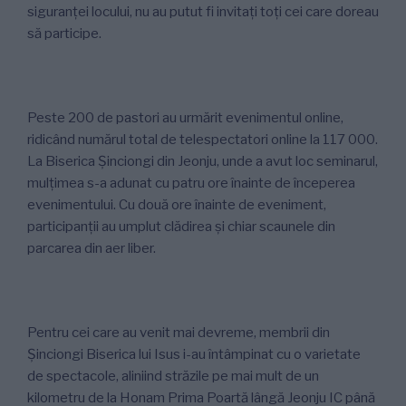
siguranței locului, nu au putut fi invitați toți cei care doreau
să participe.
Peste 200 de pastori au urmărit evenimentul online,
ridicând numărul total de telespectatori online la 117 000.
La Biserica Șinciongi din Jeonju, unde a avut loc seminarul,
mulțimea s-a adunat cu patru ore înainte de începerea
evenimentului. Cu două ore înainte de eveniment,
participanții au umplut clădirea și chiar scaunele din
parcarea din aer liber.
Pentru cei care au venit mai devreme, membrii din
Șinciongi Biserica lui Isus i-au întâmpinat cu o varietate
de spectacole, aliniind străzile pe mai mult de un
kilometru de la Honam Prima Poartă lângă Jeonju IC până