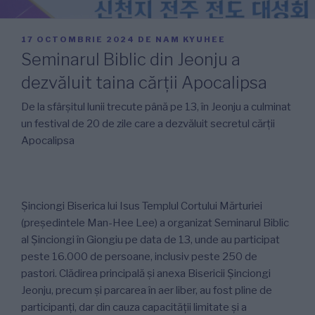
PUBLICAT
17 OCTOMBRIE 2024
DE
NAM KYUHEE
PE
Seminarul Biblic din Jeonju a
dezvăluit taina cărții Apocalipsa
De la sfârșitul lunii trecute până pe 13, în Jeonju a culminat
un festival de 20 de zile care a dezvăluit secretul cărții
Apocalipsa
Șinciongi Biserica lui Isus Templul Cortului Mărturiei
(președintele Man-Hee Lee) a organizat Seminarul Biblic
al Șinciongi în Giongiu pe data de 13, unde au participat
peste 16.000 de persoane, inclusiv peste 250 de
pastori. Clădirea principală și anexa Bisericii Șinciongi
Jeonju, precum și parcarea în aer liber, au fost pline de
participanți, dar din cauza capacității limitate și a