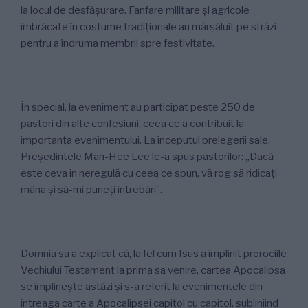
la locul de desfășurare. Fanfare militare și agricole
îmbrăcate în costume tradiționale au mărșăluit pe străzi
pentru a îndruma membrii spre festivitate.
În special, la eveniment au participat peste 250 de
pastori din alte confesiuni, ceea ce a contribuit la
importanța evenimentului. La începutul prelegerii sale,
Președintele Man-Hee Lee le-a spus pastorilor: „Dacă
este ceva în neregulă cu ceea ce spun, vă rog să ridicați
mâna și să-mi puneți întrebări”.
Domnia sa a explicat că, la fel cum Isus a împlinit prorociile
Vechiului Testament la prima sa venire, cartea Apocalipsa
se împlinește astăzi și s-a referit la evenimentele din
întreaga carte a Apocalipsei capitol cu capitol, subliniind