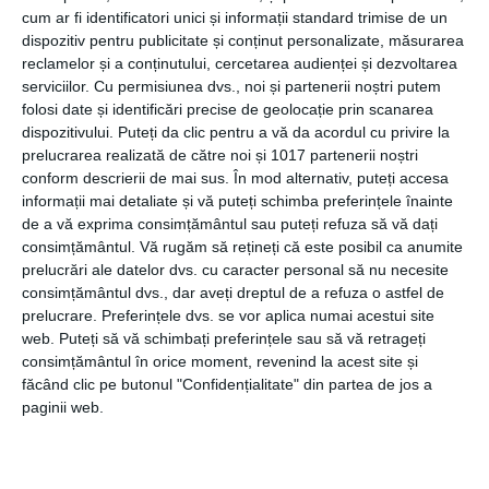
cum ar fi identificatori unici și informații standard trimise de un
dispozitiv pentru publicitate și conținut personalizate, măsurarea
reclamelor și a conținutului, cercetarea audienței și dezvoltarea
serviciilor.
Cu permisiunea dvs., noi și partenerii noștri putem
Un pastor din provincia Jeonbuk, care a participat la
folosi date și identificări precise de geolocație prin scanarea
seminarul biblic, a declarat: „A fost impresionant să îl aud
dispozitivului. Puteți da clic pentru a vă da acordul cu privire la
spunând cu tărie că Apocalipsa este o promisiune a lui
prelucrarea realizată de către noi și 1017 partenerii noștri
Isus și că nu ar trebui luată cu ușurință.” „Cred că ar fi bine
conform descrierii de mai sus. În mod alternativ, puteți accesa
să ne deschidem inimile și să învățăm aceste cuvinte cu
informații mai detaliate și vă puteți schimba preferințele înainte
de a vă exprima consimțământul sau puteți refuza să vă dați
seriozitate”, a spus acesta.
consimțământul.
Vă rugăm să rețineți că este posibil ca anumite
prelucrări ale datelor dvs. cu caracter personal să nu necesite
consimțământul dvs., dar aveți dreptul de a refuza o astfel de
prelucrare. Preferințele dvs. se vor aplica numai acestui site
„Am urmărit prelegerea de pe YouTube după Seminarul
web. Puteți să vă schimbați preferințele sau să vă retrageți
Biblic din Ulsan din ianuarie anul acesta”, a spus misionarul
consimțământul în orice moment, revenind la acest site și
Park Mo dintr-o zonă apropiată, „și a fost incredibil de
făcând clic pe butonul "Confidențialitate" din partea de jos a
asemănător cu Cuvântul lui Dumnezeu. Simt că am întâlnit
paginii web.
un nou ghid pentru lucrarea mea misionară din viitor.”