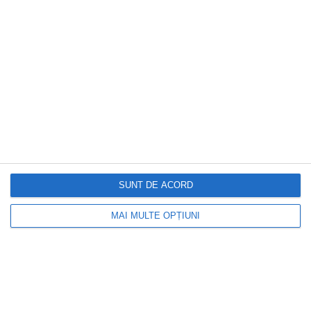
CAPITAL
Schimbare importantă pentru milioane
de pensionari. Indexarea pensiilor ar
putea avea un alt traseu
SUNT DE ACORD
MAI MULTE OPȚIUNI