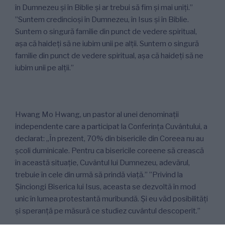
în Dumnezeu și în Biblie și ar trebui să fim și mai uniți.”
”Suntem credincioși în Dumnezeu, în Isus și în Biblie.
Suntem o singură familie din punct de vedere spiritual,
așa că haideți să ne iubim unii pe alții. Suntem o singură
familie din punct de vedere spiritual, așa că haideți să ne
iubim unii pe alții.”
Hwang Mo Hwang, un pastor al unei denominații
independente care a participat la Conferința Cuvântului, a
declarat: „În prezent, 70% din bisericile din Coreea nu au
școli duminicale. Pentru ca bisericile coreene să crească
în această situație, Cuvântul lui Dumnezeu, adevărul,
trebuie în cele din urmă să prindă viață.” ”Privind la
Șinciongi Biserica lui Isus, aceasta se dezvoltă în mod
unic în lumea protestantă muribundă. Și eu văd posibilități
și speranță pe măsură ce studiez cuvântul descoperit.”