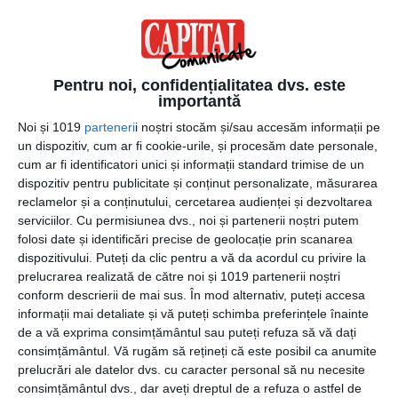
„Ascultându-l, toate semnele de întrebare din capul meu
s-au transformat în semne de exclamare, deoarece
Pentru noi, confidențialitatea dvs. este
importantă
prorociile erau atât de dificile”, a declarat pastorul
prezbiterian Choi Mo. „Sunt nerăbdător să aflu mai multe
Noi și 1019
parteneri
i noștri stocăm și/sau accesăm informații pe
și sper că mai mulți pastori vor avea aceeași experiență
un dispozitiv, cum ar fi cookie-urile, și procesăm date personale,
de revigorare a pasiunii lor ca mine.”
cum ar fi identificatori unici și informații standard trimise de un
dispozitiv pentru publicitate și conținut personalizate, măsurarea
reclamelor și a conținutului, cercetarea audienței și dezvoltarea
serviciilor.
Cu permisiunea dvs., noi și partenerii noștri putem
folosi date și identificări precise de geolocație prin scanarea
Alte mărturii de la pastori au inclus: „Abia aștept să le
dispozitivului. Puteți da clic pentru a vă da acordul cu privire la
spun colegilor mei pastori ce m-a impresionat” și „Sunt
prelucrarea realizată de către noi și 1019 partenerii noștri
mișcat de fiecare dată când ascult predica.
conform descrierii de mai sus. În mod alternativ, puteți accesa
informații mai detaliate și vă puteți schimba preferințele înainte
de a vă exprima consimțământul sau puteți refuza să vă dați
consimțământul.
Vă rugăm să rețineți că este posibil ca anumite
prelucrări ale datelor dvs. cu caracter personal să nu necesite
Un oficial din Șinciongi Biserica lui Isus a declarat: „Cred
consimțământul dvs., dar aveți dreptul de a refuza o astfel de
că această Conferință a Cuvântului a deschis un spațiu