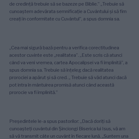
de credință trebuie să se bazeze pe Biblie.” „Trebuie să
cunoaștem adevărata semnificație a Cuvântului și să fim
creați în conformitate cu Cuvântul”, a spus domnia sa.
„Cea mai sigură bază pentru a verifica corectitudinea
acestor cuvinte este „realitatea”. „Este scris că atunci
când va veni vremea, cartea Apocalipsei va fi împlinită”, a
spus domnia sa. Trebuie să înțeleg dacă realitatea
prorociei a apărut și să cred. „ Trebuie să văd atunci dacă
pot intra în mântuirea promisă atunci când această
prorocie va fi împlinită.”
Președintele le-a spus pastorilor: „Dacă doriți să
cunoașteți cuvântul din Șinciongi Biserica lui Isus, vă am
să vă transmit câte un cuvânt în fiecare lună. „Suntem una