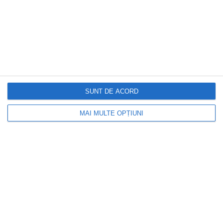
SUNT DE ACORD
CAPITAL
MAI MULTE OPȚIUNI
Prețul petrolului a scăzut puternic după
semnalele privind un acord în
Strâmtoarea Hormuz. Investitorii
urmăresc negocierile dintre Iran, statele
d...