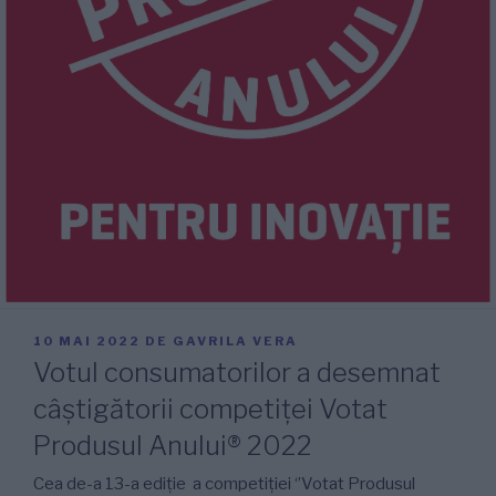
PUBLICAT
10 MAI 2022
DE
GAVRILA VERA
PE
Votul consumatorilor a desemnat
câştigătorii competiţei Votat
Produsul Anului® 2022
Cea de-a 13-a ediție a competiției ‘’Votat Produsul