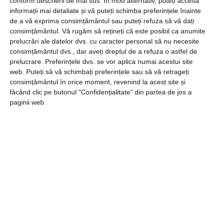
conform descrierii de mai sus. În mod alternativ, puteți accesa
“Anul trecut, la editia precedentă, ne uitam cu speranță
informații mai detaliate și vă puteți schimba preferințele înainte
către 2022 în sensul reintrării lucrurilor pe un făgaș
de a vă exprima consimțământul sau puteți refuza să vă dați
normal, mai domolit din punct de vedere al provocărilor.
consimțământul.
Vă rugăm să rețineți că este posibil ca anumite
Însă, realitatea geo-politică și conflictul din regiune au
prelucrări ale datelor dvs. cu caracter personal să nu necesite
consimțământul dvs., dar aveți dreptul de a refuza o astfel de
contrazis acest lucru. Astfel avem de străbatut încă o
prelucrare. Preferințele dvs. se vor aplica numai acestui site
perioadă în care suntem nevoiți să jonglăm, simultan, la
web. Puteți să vă schimbați preferințele sau să vă retrageți
nivel macro cu multiple încercări – sociale, economice,
consimțământul în orice moment, revenind la acest site și
financiare.
făcând clic pe butonul "Confidențialitate" din partea de jos a
paginii web.
Inovația, mai mult decât oricând, este temeiul pentru
răspunsurile care împing societatea înainte, venind cu
soluții la schimbările ce apar pe toate planurile.
Accelerarea digitală, reevaluarea managementului
operațional și găsirea de resurse alternative sunt doar
câteva din premisele unei noi ere care ni se deschide, mai
eficiente și mai performante.
Și de această dată, produsele înscrise în competiția
Votat Produsul Anului sunt un indicator pertinent al