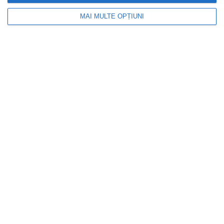
MAI MULTE OPȚIUNI
CAPITAL
Guvernul a adoptat noi măsuri de
siguranță pentru piața de energie
electrică. Transelectrica poate limita
consumul între orele 19:00 și 23:00 dacă
...