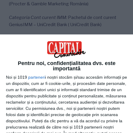
(Procter & Gamble Marketing România)
Categoria Cont curent IMM:
Pachetul de cont curent
GeniusIMM – UniCredit Bank ( UniCredit Bank)
Categoria săpun de mâini:
Gama Sense de săpunuri
lichide- Sense Catifelant și Sense Protector (Cahm
Europe)
Pentru noi, confidențialitatea dvs. este
Categoria Detergent de vase manual:
Gama Fairy Max
importantă
Power (Procter & Gamble Marketing România)
Noi și 1019
parteneri
i noștri stocăm și/sau accesăm informații pe
un dispozitiv, cum ar fi cookie-urile, și procesăm date personale,
Categoria Vase de gătit: Actuel – gama de tigăi din
cum ar fi identificatori unici și informații standard trimise de un
aluminiu reciclat cu inducție (Auchan România)
dispozitiv pentru publicitate și conținut personalizate, măsurarea
reclamelor și a conținutului, cercetarea audienței și dezvoltarea
Categoria Suplimente alimentare – Sistem
serviciilor.
Cu permisiunea dvs., noi și partenerii noștri putem
folosi date și identificări precise de geolocație prin scanarea
osteoarticular:
Good Routine® – Build-your-joints®
dispozitivului. Puteți da clic pentru a vă da acordul cu privire la
(Secom Healthcare)
prelucrarea realizată de către noi și 1019 partenerii noștri