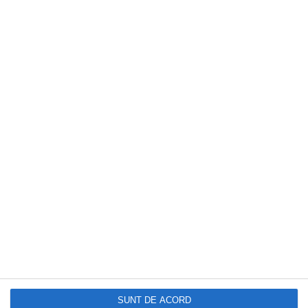
EVENIMENTUL ZILEI
Un nou val de scumpiri la alimente.
Prețurile ating un nivel neatins de peste
trei ani
SUNT DE ACORD