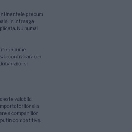
 continentele precum
ale, in intreaga
mplicata. Nu numai
nti si anume
i sau contracararea
dobanzilor si
 este valabila.
mportatorilor si a
are a companiilor
 putin competitive.