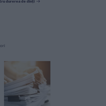
următor
ru durerea de dinţi
ori