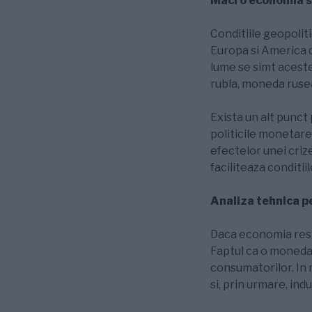
Macro economia si
Conditiile geopolit
Europa si America d
lume se simt aceste
rubla, moneda rusea
Exista un alt punct
politicile monetare
efectelor unei crize
faciliteaza conditi
Analiza tehnica pe
Daca economia resim
Faptul ca o moneda 
consumatorilor. In
si, prin urmare, in