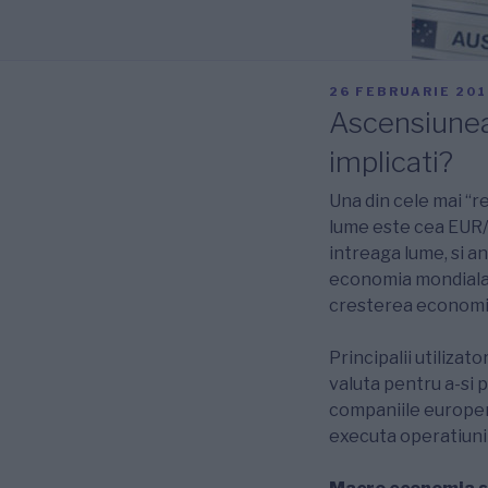
PUBLICAT
26 FEBRUARIE 201
PE
Ascensiunea 
implicati?
Una din cele mai “
lume este cea EUR/
intreaga lume, si 
economia mondiala s
cresterea economic
Principalii utiliza
valuta pentru a-si p
companiile europene
executa operatiuni