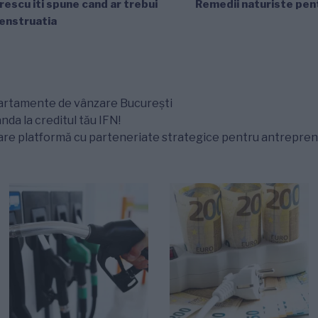
escu iti spune cand ar trebui
Remedii naturiste pent
menstruatia
partamente de vânzare București
nda la creditul tău IFN!
mare platformă cu parteneriate strategice pentru antrepren