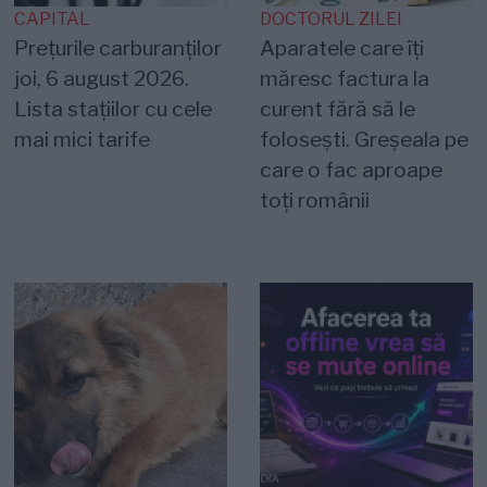
CAPITAL
DOCTORUL ZILEI
Prețurile carburanților
Aparatele care îți
joi, 6 august 2026.
măresc factura la
Lista stațiilor cu cele
curent fără să le
mai mici tarife
folosești. Greșeala pe
care o fac aproape
toți românii