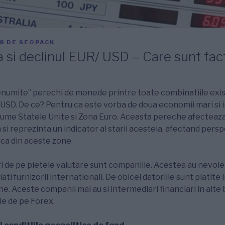
8
DE
SEOPACK
si declinul EUR/ USD – Care sunt fact
renumite” perechi de monede printre toate combinatiile exi
USD. De ce? Pentru ca este vorba de doua economii mari si 
anume Statele Unite si Zona Euro. Aceasta pereche afecteaza
i reprezinta un indicator al starii acesteia, afectand persp
a din aceste zone.
tori de pe pietele valutare sunt companiile. Acestea au nevoie
lati furnizorii internationali. De obicei datoriile sunt platite
. Aceste companii mai au si intermediari financiari in alte 
le de pe Forex.