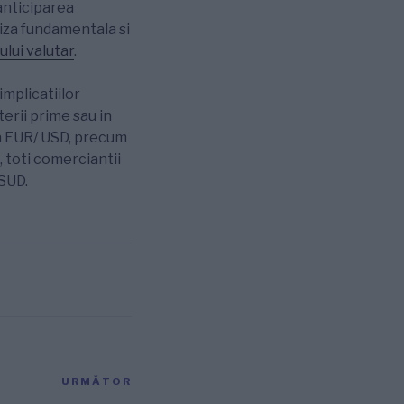
anticiparea
liza fundamentala si
ului valutar
.
implicatiilor
terii prime sau in
za EUR/ USD, precum
, toti comerciantii
 SUD.
URMĂTOR
Articolul