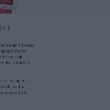
orii
stente din intreaga
importante din
 foarte mult
ectivele privind
 sa isi cumpere
 in USD pentru
banci pentru a