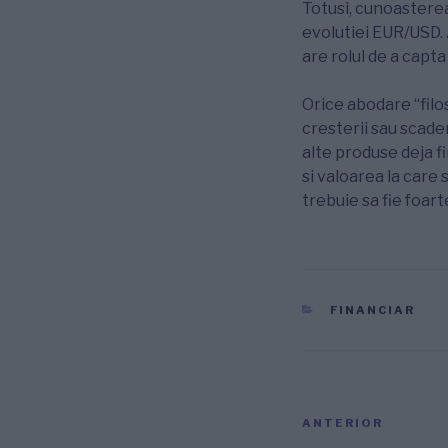
Totusi, cunoastere
evolutiei EUR/USD. 
are rolul de a capt
Orice abodare “filos
cresterii sau scader
alte produse deja f
si valoarea la care
trebuie sa fie foar
CATEGORII
FINANCIAR
Navigare
Articolul
ANTERIOR