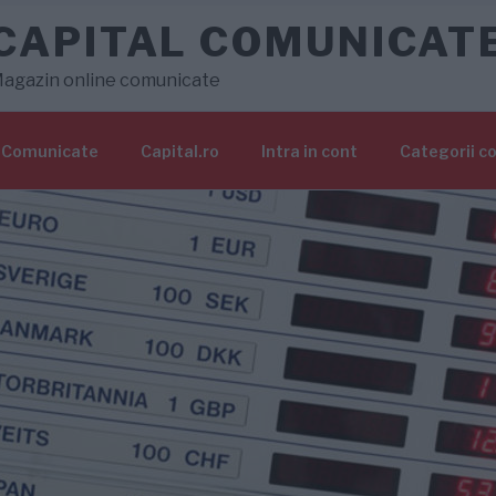
CAPITAL COMUNICAT
agazin online comunicate
Comunicate
Capital.ro
Intra in cont
Categorii c