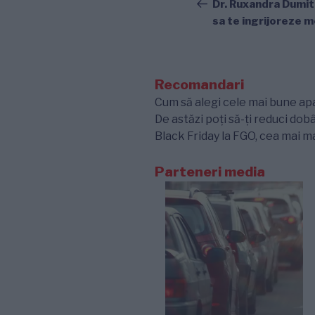
în
anterior
Dr. Ruxandra Dumitr
sa te ingrijoreze 
articole
Recomandari
Cum să alegi cele mai bune a
De astăzi poți să-ți reduci dobâ
Black Friday la FGO, cea mai 
Parteneri media