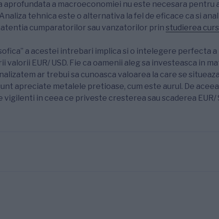
a aprofundata a macroeconomiei nu este necesara pentru 
Analiza tehnica este o alternativa la fel de eficace ca si ana
a atentia cumparatorilor sau vanzatorilor prin
studierea curs
ofica” a acestei intrebari implica si o intelegere perfecta a 
ii valorii EUR/ USD. Fie ca oamenii aleg sa investeasca in ma
inalizatem ar trebui sa cunoasca valoarea la care se situea
 sunt apreciate metalele pretioase, cum este aurul. De aceea
te vigilenti in ceea ce priveste cresterea sau scaderea EUR/