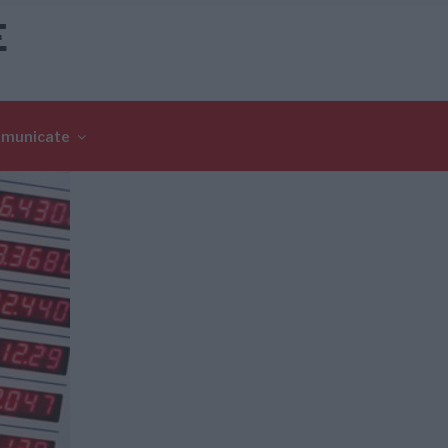
E
omunicate