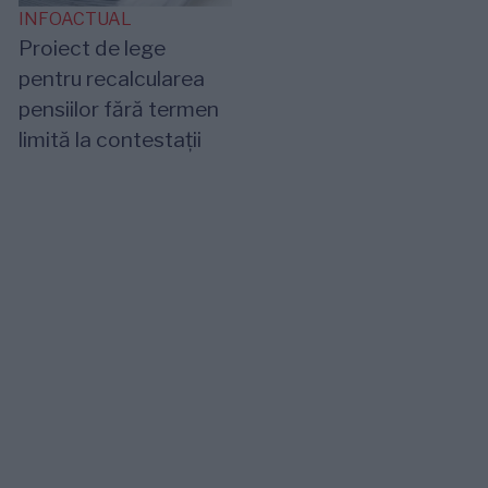
INFOACTUAL
Proiect de lege
pentru recalcularea
pensiilor fără termen
limită la contestații