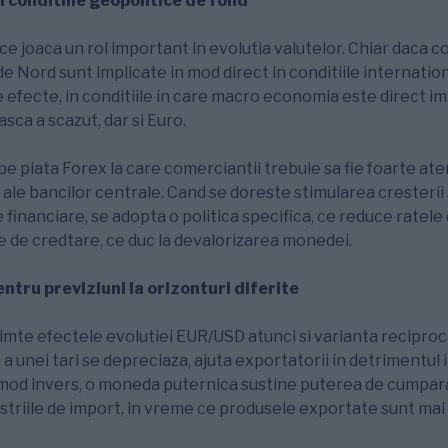
 conditiile geopolitice de fond
ice joaca un rol important in evolutia valutelor. Chiar daca
e Nord sunt implicate in mod direct in conditiile internation
 efecte, in conditiile in care macro economia este direct i
sca a scazut, dar si Euro.
 pe piata Forex la care comerciantii trebuie sa fie foarte ate
 ale bancilor centrale. Cand se doreste stimularea cresteri
 financiare, se adopta o politica specifica, ce reduce ratele 
ile de credtare, ce duc la devalorizarea monedei.
ntru previziuni la orizonturi diferite
te efectele evolutiei EUR/USD atunci si varianta reciproca
a unei tari se depreciaza, ajuta exportatorii in detrimentul i
 mod invers, o moneda puternica sustine puterea de cumpar
dustriile de import, in vreme ce produsele exportate sunt mai