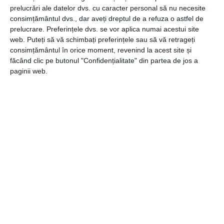
promoțională de Black Friday
prelucrări ale datelor dvs. cu caracter personal să nu necesite
consimțământul dvs., dar aveți dreptul de a refuza o astfel de
prelucrare. Preferințele dvs. se vor aplica numai acestui site
web. Puteți să vă schimbați preferințele sau să vă retrageți
consimțământul în orice moment, revenind la acest site și
făcând clic pe butonul "Confidențialitate" din partea de jos a
paginii web.
23 septembrie 2019
Printul – printre cele mai eficiente
strategii de loializare a consumatorilor