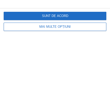
SUNT DE ACORD
MAI MULTE OPȚIUNI
17 decembrie 2018
BHETA Do It Yourself Industry – Trade
Mission to Romania