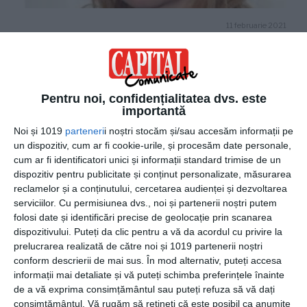
11 februarie 2021
MediHelp și AXA Partners cu sprijinul
AXA-Global Healthcare anunță un
parteneriat strategic
Pentru noi, confidențialitatea dvs. este
importantă
Noi și 1019
parteneri
i noștri stocăm și/sau accesăm informații pe
un dispozitiv, cum ar fi cookie-urile, și procesăm date personale,
cum ar fi identificatori unici și informații standard trimise de un
dispozitiv pentru publicitate și conținut personalizate, măsurarea
reclamelor și a conținutului, cercetarea audienței și dezvoltarea
serviciilor.
Cu permisiunea dvs., noi și partenerii noștri putem
folosi date și identificări precise de geolocație prin scanarea
dispozitivului. Puteți da clic pentru a vă da acordul cu privire la
prelucrarea realizată de către noi și 1019 partenerii noștri
conform descrierii de mai sus. În mod alternativ, puteți accesa
informații mai detaliate și vă puteți schimba preferințele înainte
14 noiembrie 2019
de a vă exprima consimțământul sau puteți refuza să vă dați
Direct Booking a început campania
consimțământul.
Vă rugăm să rețineți că este posibil ca anumite