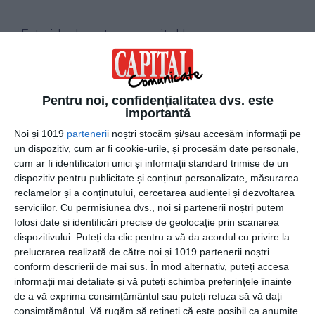
Este ideal pentru pescuitul la crap
Toți pescarii știu că pescuitul la crap este mai dificil și
necesită o experiență îndelungată dar și cunoașterea
obiceiurilor peștelui. Crapul este un pește căruia îi place
Pentru noi, confidențialitatea dvs. este
să se odihnească în zone umbroase, sub vegetație, sub
importantă
crengile ajunse în apă, etc. Aceste locuri sunt adesea mai
Noi și 1019
parteneri
i noștri stocăm și/sau accesăm informații pe
greu accesibile, atât pentru a depune momeala cât și
un dispozitiv, cum ar fi cookie-urile, și procesăm date personale,
pentru a lansa. Un navomodel de plantat are capacitatea
cum ar fi identificatori unici și informații standard trimise de un
dispozitiv pentru publicitate și conținut personalizate, măsurarea
de a se strecura cu ușurință peste tot și poți depune
reclamelor și a conținutului, cercetarea audienței și dezvoltarea
momeala exact unde îți dorești. Pescuitul la crap va fi mai
serviciilor.
Cu permisiunea dvs., noi și partenerii noștri putem
eficient și mai ușor.
folosi date și identificări precise de geolocație prin scanarea
dispozitivului. Puteți da clic pentru a vă da acordul cu privire la
prelucrarea realizată de către noi și 1019 partenerii noștri
Posibilitatea de a depune momeala acolo
conform descrierii de mai sus. În mod alternativ, puteți accesa
unde bărcile sunt interzise
informații mai detaliate și vă puteți schimba preferințele înainte
de a vă exprima consimțământul sau puteți refuza să vă dați
Există numeroase locuri sau ape în care folosirea bărcilor
consimțământul.
Vă rugăm să rețineți că este posibil ca anumite