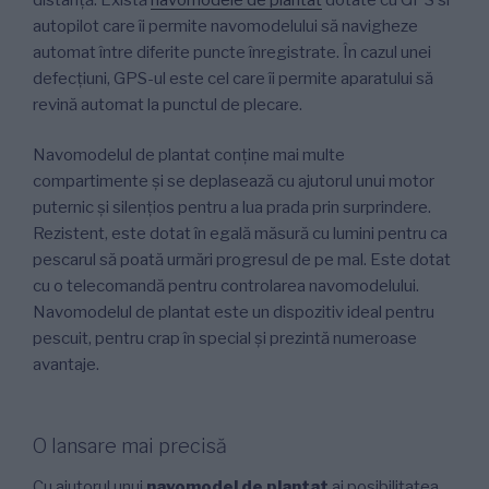
autopilot care îi permite navomodelului să navigheze
automat între diferite puncte înregistrate. În cazul unei
defecțiuni, GPS-ul este cel care îi permite aparatului să
revină automat la punctul de plecare.
Navomodelul de plantat conține mai multe
compartimente și se deplasează cu ajutorul unui motor
puternic și silențios pentru a lua prada prin surprindere.
Rezistent, este dotat în egală măsură cu lumini pentru ca
pescarul să poată urmări progresul de pe mal. Este dotat
cu o telecomandă pentru controlarea navomodelului.
Navomodelul de plantat este un dispozitiv ideal pentru
pescuit, pentru crap în special și prezintă numeroase
avantaje.
O lansare mai precisă
Cu ajutorul unui
navomodel de plantat
ai posibilitatea