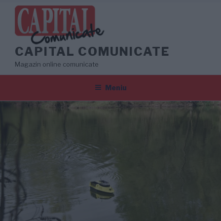
Sari
la
conținut
CAPITAL COMUNICATE
Magazin online comunicate
Meniu