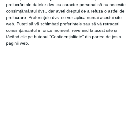
mari este interzisă. Datorită unui navomodel de plantat nu
prelucrări ale datelor dvs. cu caracter personal să nu necesite
consimțământul dvs., dar aveți dreptul de a refuza o astfel de
mai există limite de acces pentru locurile bune. În plus,
prelucrare. Preferințele dvs. se vor aplica numai acestui site
este un dispozitiv extrem de discret, utilizarea sa nu riscă
web. Puteți să vă schimbați preferințele sau să vă retrageți
să sperie peștii.
consimțământul în orice moment, revenind la acest site și
făcând clic pe butonul "Confidențialitate" din partea de jos a
Un navomodel reprezintă un dispozitiv care îi permite
paginii web.
pescarului modern să beneficieze de unele avantaje în
raport cu pescuitul clasic. Este practic și ne ajută să
ajungem mai ușor la pradă.
CATEGORII
COMUNICATE
,
GENERALE
Navigare
Articolul
ANTERIOR
în
anterior