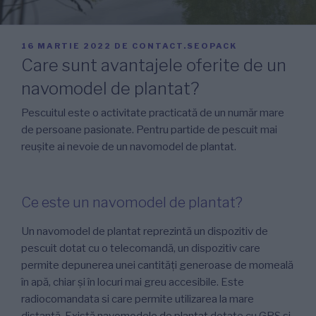
PUBLICAT
16 MARTIE 2022
DE
CONTACT.SEOPACK
PE
Care sunt avantajele oferite de un
navomodel de plantat?
Pescuitul este o activitate practicată de un număr mare
de persoane pasionate. Pentru partide de pescuit mai
reușite ai nevoie de un navomodel de plantat.
Ce este un navomodel de plantat?
Un navomodel de plantat reprezintă un dispozitiv de
pescuit dotat cu o telecomandă, un dispozitiv care
permite depunerea unei cantități generoase de momeală
în apă, chiar și în locuri mai greu accesibile. Este
radiocomandata si care permite utilizarea la mare
distanță. Există
navomodele de plantat
dotate cu GPS si