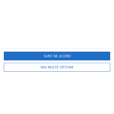
SUNT DE ACORD
MAI MULTE OPȚIUNI
DOCTORUL ZILEI
Ministerul Sănătății, investiție de 174 de
milioane de lei. Unde ajung banii