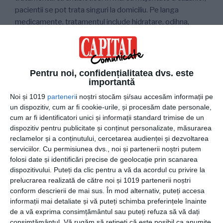
pacientii se pot trata singuri la domiciliu. Pe langa
medicamente, tratamentul include hidratare, odihna,
nutritie sanatoasa si renuntarea la fumat.
Pneumonia dobandita in spital este cea mai periculoasa
deoarece bacteriile care o cauzeaza pot fi mai rezistente
Pentru noi, confidențialitatea dvs. este
la antibiotice.
importantă
Noi și 1019
parteneri
i noștri stocăm și/sau accesăm informații pe
In plus, persoanele care se imbolnavesc au deja alte boli
un dispozitiv, cum ar fi cookie-urile, și procesăm date personale,
grave. De obicei, pacientii care se afla in unitatile de
cum ar fi identificatori unici și informații standard trimise de un
terapie intensiva prezinta un risc mai mare de dezvoltare
dispozitiv pentru publicitate și conținut personalizate, măsurarea
reclamelor și a conținutului, cercetarea audienței și dezvoltarea
a acestui tip de pneumonie.
serviciilor.
Cu permisiunea dvs., noi și partenerii noștri putem
folosi date și identificări precise de geolocație prin scanarea
Fara un tratament adecvat, pneumonia poate avea o rata
dispozitivului. Puteți da clic pentru a vă da acordul cu privire la
generala a mortalitatii mai mare de 30%.
prelucrarea realizată de către noi și 1019 partenerii noștri
conform descrierii de mai sus. În mod alternativ, puteți accesa
In concluzie, pneumonia bacteriana este cauzata de
informații mai detaliate și vă puteți schimba preferințele înainte
infectia plamanilor cu o bacterie.
de a vă exprima consimțământul sau puteți refuza să vă dați
consimțământul.
Vă rugăm să rețineți că este posibil ca anumite