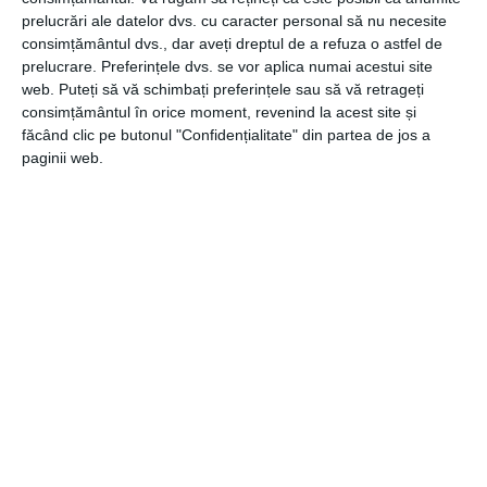
prelucrări ale datelor dvs. cu caracter personal să nu necesite
De obicei, este o afectiune care se vindeca complet, cu
consimțământul dvs., dar aveți dreptul de a refuza o astfel de
tratament corespunzator. Totusi, in unele cazuri poate
prelucrare. Preferințele dvs. se vor aplica numai acestui site
provoca probleme grave de sanatate, principalii factori
web. Puteți să vă schimbați preferințele sau să vă retrageți
de risc pentru dezvoltarea complicatiilor fiind varsta
consimțământul în orice moment, revenind la acest site și
pacientului, comorbiditatile acestuia si severitatea
făcând clic pe butonul "Confidențialitate" din partea de jos a
infectiei. Este important sa cunosti cauzele pneumoniei si
paginii web.
simptomele sale pentru a incepe tratamentul cat mai
devreme!
CATEGORII
COMUNICATE
,
GENERALE
,
MEDICAL
Navigare
Articolul
ANTERIOR
în
anterior
Vezi cum poți avea un păr bogat și atrăgător cu
articole