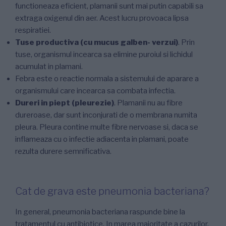
functioneaza eficient, plamanii sunt mai putin capabili sa
extraga oxigenul din aer. Acest lucru provoaca lipsa
respiratiei.
Tuse productiva (cu mucus galben- verzui)
. Prin
tuse, organismul incearca sa elimine puroiul si lichidul
acumulat in plamani.
Febra este o reactie normala a sistemului de aparare a
organismului care incearca sa combata infectia.
Dureri in piept (pleurezie)
. Plamanii nu au fibre
dureroase, dar sunt inconjurati de o membrana numita
pleura. Pleura contine multe fibre nervoase si, daca se
inflameaza cu o infectie adiacenta in plamani, poate
rezulta durere semnificativa.
Cat de grava este pneumonia bacteriana?
In general, pneumonia bacteriana raspunde bine la
tratamentul cu antibiotice. In marea majoritate a cazurilor,