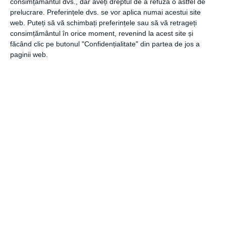
consimțământul dvs., dar aveți dreptul de a refuza o astfel de
unice ale șuvițelor de păr sunt păstrate. Alege modelul
prelucrare. Preferințele dvs. se vor aplica numai acestui site
preferat de extensii din păr natural dintr-o ofertă variată și
web. Puteți să vă schimbați preferințele sau să vă retrageți
bucură-te de un look atrăgător!
consimțământul în orice moment, revenind la acest site și
făcând clic pe butonul "Confidențialitate" din partea de jos a
paginii web.
CATEGORII
GENERALE
,
LIFESTYLE
Navigare
Articolul
ANTERIOR
în
anterior
Fă cunoștință cu gusturile și aromele
articole
internaționale ale berii artizanale! Încearcă
sortimentele oferite de Three Happy Brewers!
Articolul
URMĂTOR
următor
Ce este pneumonia bacteriana?