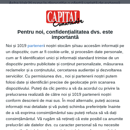
Asha Hair îți pune la dispoziție o ofertă variată de extensii
din păr natural de calitate premium. Poți alege modele de
nuanțe și lungimi diferite. Intră pe
https://ashahair.ro/
și vizualizează oferta de produse. Pe lângă avantajele
oferite de aceste extensii beneficiezi și de alte servicii
Pentru noi, confidențialitatea dvs. este
importantă
precum:
Noi și 1019
parteneri
i noștri stocăm și/sau accesăm informații pe
Consultanță pentru a alege cel mai potrivit model pentru
un dispozitiv, cum ar fi cookie-urile, și procesăm date personale,
cum ar fi identificatori unici și informații standard trimise de un
tine
dispozitiv pentru publicitate și conținut personalizate, măsurarea
Montare profesională
reclamelor și a conținutului, cercetarea audienței și dezvoltarea
Prelucrarea extensiilor în orice sistem de prindere
serviciilor.
Cu permisiunea dvs., noi și partenerii noștri putem
Accesorii incluse pentru montarea extensiilor
folosi date și identificări precise de geolocație prin scanarea
Demontare extensii
dispozitivului. Puteți da clic pentru a vă da acordul cu privire la
prelucrarea realizată de către noi și 1019 partenerii noștri
Extensiile din păr natural oferite de Asha Hair păstrează
conform descrierii de mai sus. În mod alternativ, puteți accesa
informații mai detaliate și vă puteți schimba preferințele înainte
aspectul autentic și natural deoarece începând cu
de a vă exprima consimțământul sau puteți refuza să vă dați
recoltarea și trecând prin procesul de asamblare, asupra
consimțământul.
Vă rugăm să rețineți că este posibil ca anumite
lor nu se efectuează niciun tratament chimic și nu prezintă
prelucrări ale datelor dvs. cu caracter personal să nu necesite
adaos de silicon. Ai garanția că proprietățile naturale