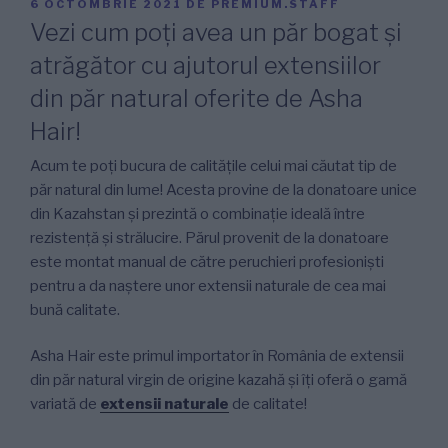
PUBLICAT
6 OCTOMBRIE 2021
DE
PREMIUM.STAFF
PE
Vezi cum poți avea un păr bogat și
atrăgător cu ajutorul extensiilor
din păr natural oferite de Asha
Hair!
Acum te poți bucura de calitățile celui mai căutat tip de
păr natural din lume! Acesta provine de la donatoare unice
din Kazahstan și prezintă o combinație ideală între
rezistență și strălucire. Părul provenit de la donatoare
este montat manual de către peruchieri profesioniști
pentru a da naștere unor extensii naturale de cea mai
bună calitate.
Asha Hair este primul importator în România de extensii
din păr natural virgin de origine kazahă și îți oferă o gamă
variată de
extensii naturale
de calitate!