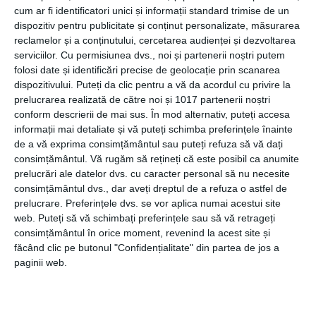
Poți folosi, ca ingredient de bază, fulgii de ovăz. Aceștia
cum ar fi identificatori unici și informații standard trimise de un
sunt extrem de versatili și se comportă foarte bine la
dispozitiv pentru publicitate și conținut personalizate, măsurarea
cuptor, atunci când sunt transformați în făină și combinați
reclamelor și a conținutului, cercetarea audienței și dezvoltarea
cu puțin praf de copt.
serviciilor.
Cu permisiunea dvs., noi și partenerii noștri putem
folosi date și identificări precise de geolocație prin scanarea
dispozitivului. Puteți da clic pentru a vă da acordul cu privire la
Adaugă și unt de arahide și sirop de agave, pentru ca
prelucrarea realizată de către noi și 1017 partenerii noștri
aluatul să se lege și să nu se lipească. Toacă grosier și
conform descrierii de mai sus. În mod alternativ, puteți accesa
câteva nuci sau alune de pădure, pe care apoi le vei
informații mai detaliate și vă puteți schimba preferințele înainte
incorpora în aluat. Formează biluțe de dimensiuni egale și
de a vă exprima consimțământul sau puteți refuza să vă dați
coace-le la 180 de grade Celsius, până se rumenesc
consimțământul.
Vă rugăm să rețineți că este posibil ca anumite
frumos.
prelucrări ale datelor dvs. cu caracter personal să nu necesite
consimțământul dvs., dar aveți dreptul de a refuza o astfel de
prelucrare. Preferințele dvs. se vor aplica numai acestui site
web. Puteți să vă schimbați preferințele sau să vă retrageți
5. Melcișori cu mere, merișoare și
consimțământul în orice moment, revenind la acest site și
scorțișoară
făcând clic pe butonul "Confidențialitate" din partea de jos a
paginii web.
Când ai poftă de ceva dulce, o gustare fierbinte cu mere
poate fi exact ce ai nevoie. O poți prepara cu foi de post,
fără unt.