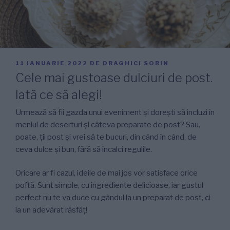
PUBLICAT
11 IANUARIE 2022
DE
DRAGHICI SORIN
PE
Cele mai gustoase dulciuri de post.
Iată ce să alegi!
Urmează să fii gazda unui eveniment și dorești să incluzi în
meniul de deserturi și câteva preparate de post? Sau,
poate, ții post și vrei să te bucuri, din când în când, de
ceva dulce și bun, fără să încalci regulile.
Oricare ar fi cazul, ideile de mai jos vor satisface orice
poftă. Sunt simple, cu ingrediente delicioase, iar gustul
perfect nu te va duce cu gândul la un preparat de post, ci
la un adevărat răsfăț!