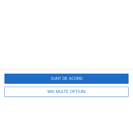
CAPITAL
ANM schimbă prognoza: furtuni
puternice după caniculă. Harta
avertizărilor pentru următoarele trei zile
SUNT DE ACORD
MAI MULTE OPȚIUNI