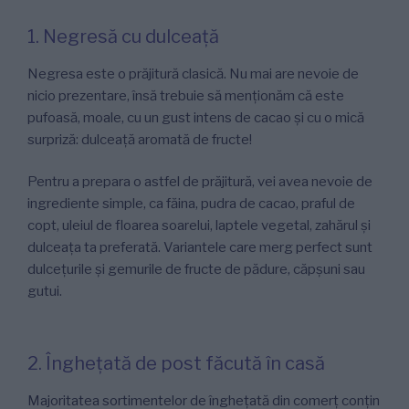
1. Negresă cu dulceață
Negresa este o prăjitură clasică. Nu mai are nevoie de
nicio prezentare, însă trebuie să menționăm că este
pufoasă, moale, cu un gust intens de cacao și cu o mică
surpriză: dulceață aromată de fructe!
Pentru a prepara o astfel de prăjitură, vei avea nevoie de
ingrediente simple, ca făina, pudra de cacao, praful de
copt, uleiul de floarea soarelui, laptele vegetal, zahărul și
dulceața ta preferată. Variantele care merg perfect sunt
dulcețurile și gemurile de fructe de pădure, căpșuni sau
gutui.
2. Înghețată de post făcută în casă
Majoritatea sortimentelor de înghețată din comerț conțin