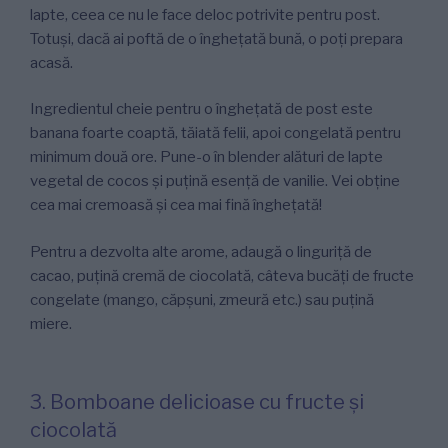
lapte, ceea ce nu le face deloc potrivite pentru post.
Totuși, dacă ai poftă de o înghețată bună, o poți prepara
acasă.
Ingredientul cheie pentru o înghețată de post este
banana foarte coaptă, tăiată felii, apoi congelată pentru
minimum două ore. Pune-o în blender alături de lapte
vegetal de cocos și puțină esență de vanilie. Vei obține
cea mai cremoasă și cea mai fină înghețată!
Pentru a dezvolta alte arome, adaugă o linguriță de
cacao, puțină cremă de ciocolată, câteva bucăți de fructe
congelate (mango, căpșuni, zmeură etc.) sau puțină
miere.
3. Bomboane delicioase cu fructe și
ciocolată