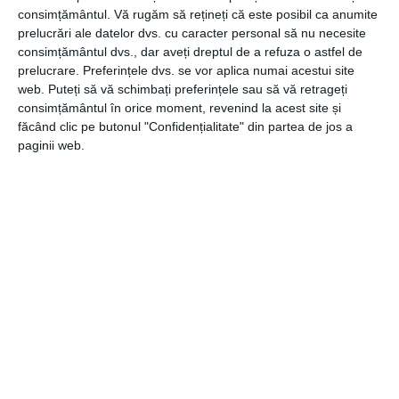
consimțământul.
Vă rugăm să rețineți că este posibil ca anumite
In prezent, compania israeliana pune la dispozitie pe piata
prelucrări ale datelor dvs. cu caracter personal să nu necesite
din Romania solutia cunoscuta sub numele Bina Smart
consimțământul dvs., dar aveți dreptul de a refuza o astfel de
Business – solutie de software integrat implementata de
prelucrare. Preferințele dvs. se vor aplica numai acestui site
5 to go, bazata pe tehnologii Cloud de ultima generatie si
web. Puteți să vă schimbați preferințele sau să vă retrageți
adaptata noilor norme metodologice ANAF.
consimțământul în orice moment, revenind la acest site și
făcând clic pe butonul "Confidențialitate" din partea de jos a
paginii web.
In perioada urmatoare, Bina Smart Business va deveni
Comax Smart Retail, ca urmare a unui proces de
rebranding la nivel de grup. Astfel, la fel cum se intampla
deja in Israel, toate solutiile oferite comerciantilor vor fi
reunite sub aceeasi umbrela, care reprezinta exact
sectorul caruia se adreseaza Comax, acela de retail.
CATEGORII
COMUNICATE
,
GENERALE
,
IT