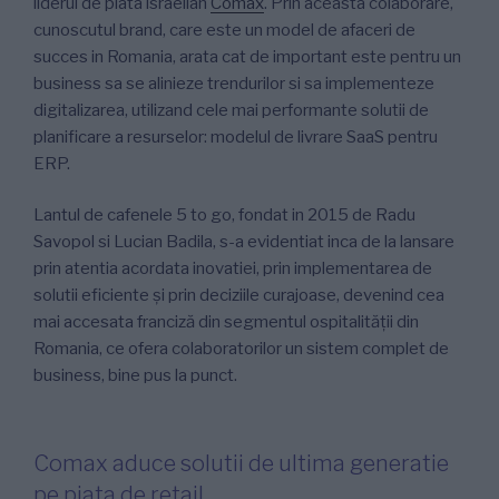
liderul de piata israelian
Comax
. Prin aceasta colaborare,
cunoscutul brand, care este un model de afaceri de
succes in Romania, arata cat de important este pentru un
business sa se alinieze trendurilor si sa implementeze
digitalizarea, utilizand cele mai performante solutii de
planificare a resurselor: modelul de livrare SaaS pentru
ERP.
Lantul de cafenele 5 to go, fondat in 2015 de Radu
Savopol si Lucian Badila, s-a evidentiat inca de la lansare
prin atentia acordata inovatiei, prin implementarea de
solutii eficiente și prin deciziile curajoase, devenind cea
mai accesata franciză din segmentul ospitalității din
Romania, ce ofera colaboratorilor un sistem complet de
business, bine pus la punct.
Comax aduce solutii de ultima generatie
pe piata de retail