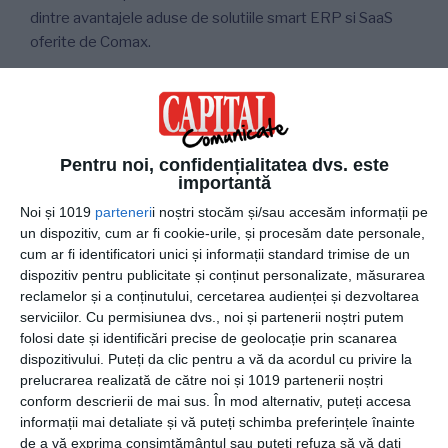
dintre avantajele aduse de solutiile smart ERP si SaaS
oferite de Comax.
Comax vine in intampinarea nevoilor
retailerilor romani
Pentru noi, confidențialitatea dvs. este
importantă
Toate produsele Comax sunt dezvoltate de catre
profesionisti cu vasta experienta in retail, iar compania
Noi și 1019
parteneri
i noștri stocăm și/sau accesăm informații pe
un dispozitiv, cum ar fi cookie-urile, și procesăm date personale,
aduce pe piata din Romania solutii care simplifica
cum ar fi identificatori unici și informații standard trimise de un
procesul de management in afaceri de comert cu
dispozitiv pentru publicitate și conținut personalizate, măsurarea
amanuntul.
reclamelor și a conținutului, cercetarea audienței și dezvoltarea
serviciilor.
Cu permisiunea dvs., noi și partenerii noștri putem
Industria de comert din Romania are nevoie de solutii
folosi date și identificări precise de geolocație prin scanarea
pentru digitalizare, care ofera avantaje semnificative
dispozitivului. Puteți da clic pentru a vă da acordul cu privire la
pentru gestionarea oricarei afaceri, iar cei mai importanti
prelucrarea realizată de către noi și 1019 partenerii noștri
conform descrierii de mai sus. În mod alternativ, puteți accesa
jucatori de pe piata, precum 5 to go, au sesizat aceasta
informații mai detaliate și vă puteți schimba preferințele înainte
oportunitate si au ales sa implementeze astfel de solutii.
de a vă exprima consimțământul sau puteți refuza să vă dați