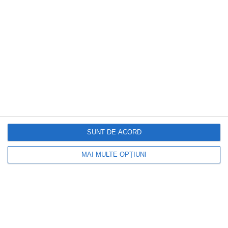
SUNT DE ACORD
MAI MULTE OPȚIUNI
DOCTORUL ZILEI
Tulburările de personalitate la copii. De
ce medicii evită, în cele mai multe cazuri,
acest diagnostic înainte de adolescență