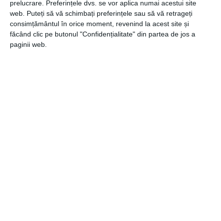
zăpadă, gheață sau polei este ideal ca aceasta să fie „A”.
prelucrare. Preferințele dvs. se vor aplica numai acestui site
web. Puteți să vă schimbați preferințele sau să vă retrageți
consimțământul în orice moment, revenind la acest site și
făcând clic pe butonul "Confidențialitate" din partea de jos a
paginii web.
CATEGORII
AUTO
,
COMUNICATE
,
GENERALE
Navigare
Articolul
ANTERIOR
în
anterior
Profită de noi oportunități de afaceri cu spații
articole
de închiriat Timișoara
Articolul
URMĂTOR
următor
Te confrunți cu dificultăți financiare? Iată varianta
eficientă prin care poți obține un credit