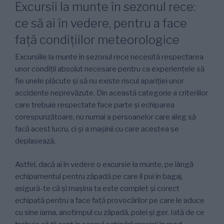
PE
Excursii la munte în sezonul rece:
ce să ai în vedere, pentru a face
față condițiilor meteorologice
Excursiile la munte în sezonul rece necesită respectarea
unor condiții absolut necesare pentru ca experiențele să
fie unele plăcute și să nu existe riscul apariției unor
accidente neprevăzute. Din această categorie a criteriilor
care trebuie respectate face parte și echiparea
corespunzătoare, nu numai a persoanelor care aleg să
facă acest lucru, ci și a mașinii cu care acestea se
deplasează.
Astfel, dacă ai în vedere o excursie la munte, pe lângă
echipamentul pentru zăpadă pe care îl pui în bagaj,
asigură-te că și mașina ta este complet și corect
echipată pentru a face față provocărilor pe care le aduce
cu sine iarna, anotimpul cu zăpadă, polei și ger. Iată de ce