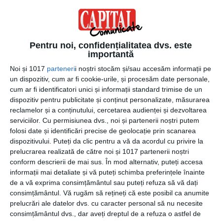
Cum să alegi anvelopele potrivite
pentru sezonul rece
Pentru noi, confidențialitatea dvs. este
importantă
Atunci când alegi anvelopele potrivite pentru iarnă,
trebuie să ții cont de dimensiunea potrivită mașinii tale,
Noi și 1017
parteneri
i noștri stocăm și/sau accesăm informații pe
un dispozitiv, cum ar fi cookie-urile, și procesăm date personale,
respectiv de cea trecută în cartea mașinii. De asemenea,
cum ar fi identificatori unici și informații standard trimise de un
pentru o alegere perfectă trebuie să ții cont de modelul
dispozitiv pentru publicitate și conținut personalizate, măsurarea
benzii de rulare, de structura anvelopelor, de temperatura
reclamelor și a conținutului, cercetarea audienței și dezvoltarea
la care pot rula, nivelul C fiind nivelul minim specific
serviciilor.
Cu permisiunea dvs., noi și partenerii noștri putem
anvelopelor de iarnă, de indicele de viteză al anvelopelor,
folosi date și identificări precise de geolocație prin scanarea
de indicele de sarcină al anvelopei, de clasa de aderență,
dispozitivului. Puteți da clic pentru a vă da acordul cu privire la
consum sau zgomotul produs în mers. Pentru ca
prelucrarea realizată de către noi și 1017 partenerii noștri
conform descrierii de mai sus. În mod alternativ, puteți accesa
anvelopele alese să fie eficiente din punct de vedere al
informații mai detaliate și vă puteți schimba preferințele înainte
influențării consumului mașinii, acestea trebuie să fie
de a vă exprima consimțământul sau puteți refuza să vă dați
marcate cu A, pentru o eficiență ridicată, iar în ceea ce
consimțământul.
Vă rugăm să rețineți că este posibil ca anumite
privește aderența, pentru ca aceasta să fie cea mai bună
prelucrări ale datelor dvs. cu caracter personal să nu necesite
chiar și atunci când carosabilul este umed sau acoperit cu
consimțământul dvs., dar aveți dreptul de a refuza o astfel de