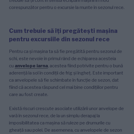
trebuie să ții cont în sensul echipării mașinii în mod
corespunzător pentru o excursie la munte în sezonul rece.
Cum trebuie să îți pregătești mașina
pentru excursiile din sezonul rece
Pentru ca și mașina ta să fie pregătită pentru sezonul de
schi, este nevoie în primul rând de echiparea acesteia
cu
anvelope iarna
, acestea fiind potrivite pentru o bună
aderență la sol în condiții de frig și îngheț. Este important
ca anvelopele să fie schimbate în funcție de sezon, dat
fiind că acestea răspund cel mai bine condițiilor pentru
care au fost create.
Există riscuri crescute asociate utilizării unor anvelope de
vară în sezonul rece, de la un simplu derapaj la
imposibilitatea ca mașina să ruleze pe drumurile cu
gheață sau polei. De asemenea, cu anvelopele de sezon