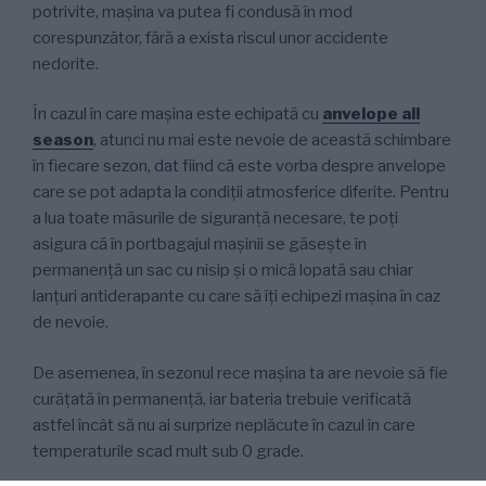
potrivite, mașina va putea fi condusă în mod
corespunzător, fără a exista riscul unor accidente
nedorite.
În cazul în care mașina este echipată cu
anvelope all
season
, atunci nu mai este nevoie de această schimbare
în fiecare sezon, dat fiind că este vorba despre anvelope
care se pot adapta la condiții atmosferice diferite. Pentru
a lua toate măsurile de siguranță necesare, te poți
asigura că în portbagajul mașinii se găsește în
permanență un sac cu nisip și o mică lopată sau chiar
lanțuri antiderapante cu care să îți echipezi mașina în caz
de nevoie.
De asemenea, în sezonul rece mașina ta are nevoie să fie
curățată în permanență, iar bateria trebuie verificată
astfel încât să nu ai surprize neplăcute în cazul în care
temperaturile scad mult sub 0 grade.