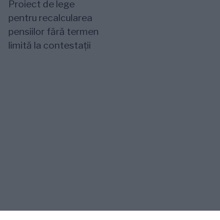
Proiect de lege
pentru recalcularea
pensiilor fără termen
limită la contestații