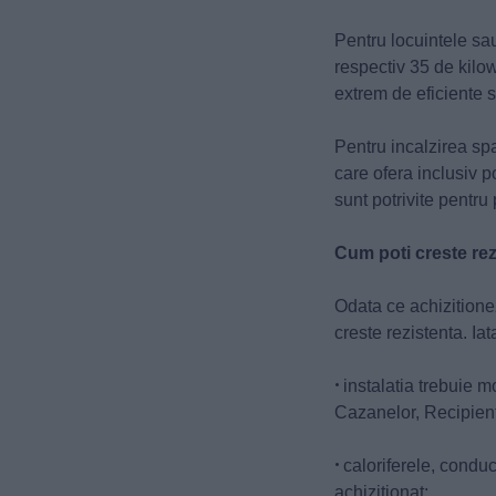
Pentru locuintele sa
respectiv 35 de kilo
extrem de eficiente s
Pentru incalzirea sp
care ofera inclusiv 
sunt potrivite pentru
Cum poti creste rez
Odata ce achizitionez
creste rezistenta. I
•
instalatia trebuie m
Cazanelor, Recipiente
•
caloriferele, conduc
achizitionat;