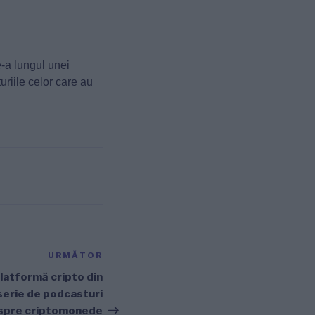
e-a lungul unei
riile celor care au
URMĂTOR
Articolul
următor
platformă cripto din
serie de podcasturi
spre criptomonede