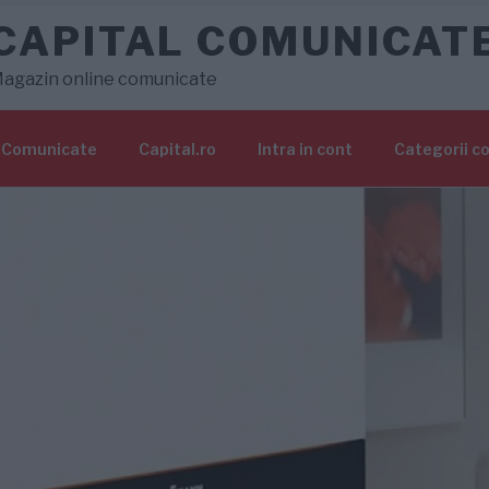
CAPITAL COMUNICAT
agazin online comunicate
Comunicate
Capital.ro
Intra in cont
Categorii c