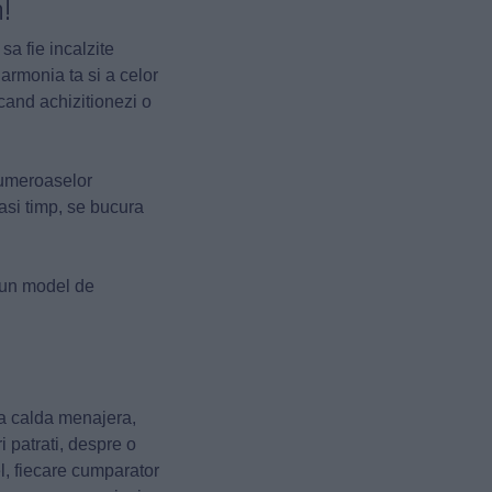
!
sa fie incalzite
 armonia ta si a celor
cand achizitionezi o
numeroaselor
lasi timp, se bucura
t un model de
pa calda menajera,
 patrati, despre o
l, fiecare cumparator