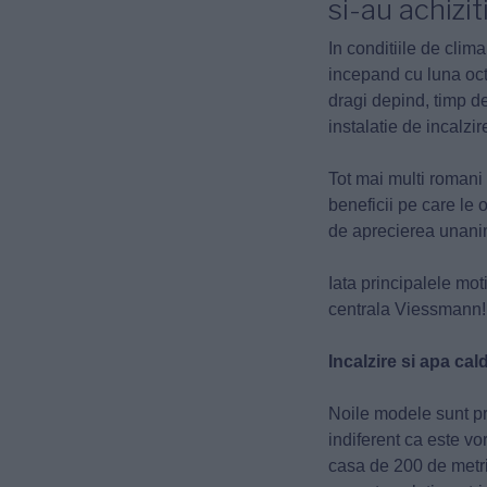
si-au achizi
In conditiile de clim
incepand cu luna octo
dragi depind, timp d
instalatie de incalzir
Tot mai multi roman
beneficii pe care le 
de aprecierea unanima
Iata principalele mot
centrala Viessmann!
Incalzire si apa cal
Noile modele sunt pr
indiferent ca este v
casa de 200 de metri 