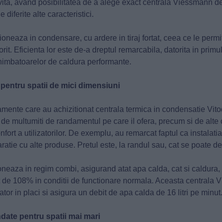
ivita, avand posibilitatea de a alege exact centrala Viessmann de
 diferite alte caracteristici.
oneaza in condensare, cu ardere in tiraj fortat, ceea ce le permi
it. Eficienta lor este de-a dreptul remarcabila, datorita in primu
chimbatoarelor de caldura performante.
e pentru spatii de mici dimensiuni
tamente care au achizitionat centrala termica in condensatie V
de multumiti de randamentul pe care il ofera, precum si de alte c
fort a utilizatorilor. De exemplu, au remarcat faptul ca instalatia
ratie cu alte produse. Pretul este, la randul sau, cat se poate d
neaza in regim combi, asigurand atat apa calda, cat si caldura, 
 de 108% in conditii de functionare normala. Aceasta centrala 
tor in placi si asigura un debit de apa calda de 16 litri pe minut
date pentru spatii mai mari