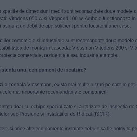
u spatiile de dimensiuni medii sunt recomandate doua modele c
wati: Vitodens 050-w si Vitopend 100-w. Ambele functioneaza in
i asigura un debit de apa suficient pentru locuitorii unei case.
atiilor comerciale si industriale sunt recomandate doua modele 
posibilitatea de montaj in cascada: Viessman Vitodens 200 si Vi
 proiecte comerciale, rezidentiale sau industriale ample.
istenta unui echipament de incalzire?
i o centrala Viessmann, exista mai multe lucruri pe care le poti 
ata cele mai importante recomandari ale companiei!
ontata doar cu echipe specializate si autorizate de Inspectia de 
lor sub Presiune si Instalatiilor de Ridicat (ISCIR);
tele si orice alte echipamente instalate trebuie sa fie potrivite 