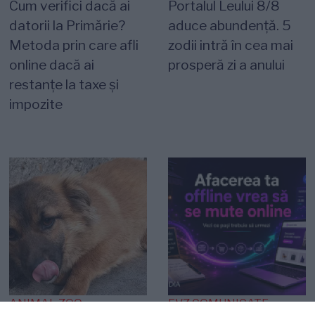
Cum verifici dacă ai
Portalul Leului 8/8
datorii la Primărie?
aduce abundență. 5
Metoda prin care afli
zodii intră în cea mai
online dacă ai
prosperă zi a anului
restanțe la taxe și
impozite
ANIMAL ZOO
EVZ COMUNICATE