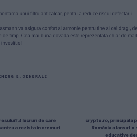
tarea unui filtru anticalcar, pentru a reduce riscul defectarii.
essmann va asigura confort si armonie pentru tine si cei dragi, d
 de timp. Cea mai buna dovada este reprezentata chiar de martu
 investitie!
ENERGIE
,
GENERALE
resului? 3 lucruri de care
crypto.ro, principala 
pentru a rezista în vremuri
România a lansat o 
educative de