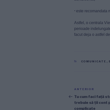
•
este recomandata mon
Astfel, o centrala Vi
perioade indelungate
facut deja o astfel de
CATEGORII
COMUNICATE
,
Navigare
Articolul
ANTERIOR
în
anterior
Tu cum faci față st
trebuie să ții cont 
articole
complicate