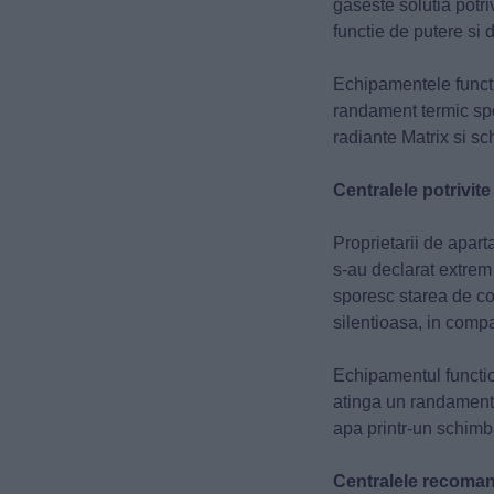
gaseste solutia potr
functie de putere si de
Echipamentele functi
randament termic spor
radiante Matrix si s
Centralele potrivit
Proprietarii de apar
s-au declarat extrem 
sporesc starea de con
silentioasa, in compa
Echipamentul functio
atinga un randament
apa printr-un schimba
Centralele recoman