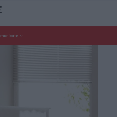
E
omunicate