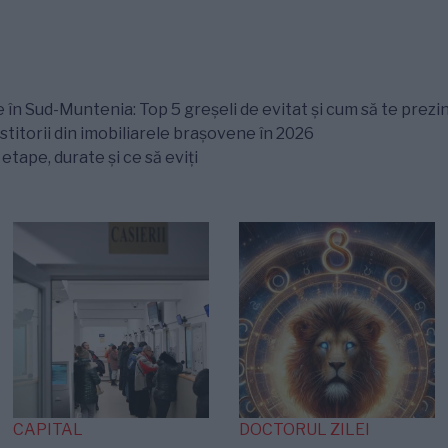
 în Sud-Muntenia: Top 5 greșeli de evitat și cum să te prezin
titorii din imobiliarele brașovene în 2026
tape, durate și ce să eviți
CAPITAL
DOCTORUL ZILEI