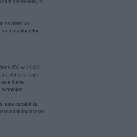
 care are nevoie, in
te sa ofere un
l rand arzatoarelor
itodens 050-w 24 kW
aracterisitici care
 este foarte
e avantajos.
si este capabil sa
Viessmann incalzeste
.