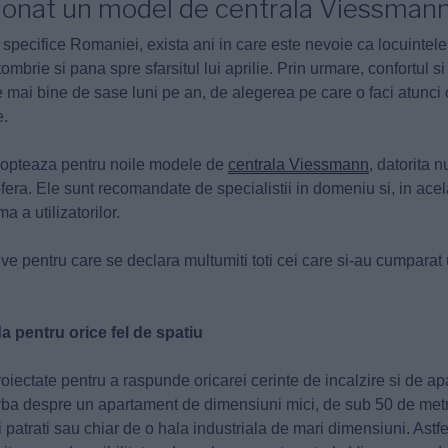
tionat un model de centrala Viessmann
a specifice Romaniei, exista ani in care este nevoie ca locuintele 
mbrie si pana spre sfarsitul lui aprilie. Prin urmare, confortul si
e mai bine de sase luni pe an, de alegerea pe care o faci atunci 
e.
i opteaza pentru noile modele de
centrala Viessmann
, datorita 
ofera. Ele sunt recomandate de specialistii in domeniu si, in ace
 a utilizatorilor.
ive pentru care se declara multumiti toti cei care si-au cumpara
da pentru orice fel de spatiu
oiectate pentru a raspunde oricarei cerinte de incalzire si de a
orba despre un apartament de dimensiuni mici, de sub 50 de metri
patrati sau chiar de o hala industriala de mari dimensiuni. Astfe