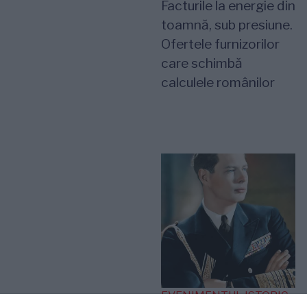
Facturile la energie din
toamnă, sub presiune.
Ofertele furnizorilor
care schimbă
calculele românilor
EVENIMENTUL ISTORIC