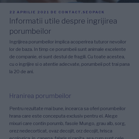
PUBLICAT
22 APRILIE 2021
DE
CONTACT.SEOPACK
PE
Informatii utile despre ingrijirea
porumbeilor
Ingrijirea porumbeilor implica acoperirea tuturor nevoilor
lor de baza. In timp ce porumbeii sunt animale excelente
de companie, ei sunt destul de fragili. Cu toate acestea,
cu o ingrijire si o atentie adecvate, porumbeii pot trai pana
la 20 de ani.
Hranirea porumbeilor
Pentru rezultate mai bune, incearca sa oferi porumbeilor
hrana care este conceputa exclusiv pentru ei. Alege
mixuri care contin porumb, fasole Mungo, grau alb, sorg,
orez nedecorticat, ovaz decojit, orz decojit, hrisca
ecologica, in, canepa, falaris si rapita, asa cum sunt cele