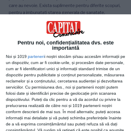
care au nevoie. Exista suplimente pentru diferite scopuri,
pentru a imbunatati starea generala de sanatate,
suplimente care ajuta la digestie, la recuperare si, de
asemenea, contribuie la imbunatatirea performantei.
Este important sa le oferi suplimente, vitamine si
Pentru noi, confidențialitatea dvs. este
minerale daca vrei ca porumbeii tai sa aiba cele mai bune
importantă
capacitati. De asemenea, porumbeii au nevoie de
Noi și 1019
parteneri
i noștri stocăm și/sau accesăm informații pe
produse eficiente impotriva acarienilor aviari, capuselor,
un dispozitiv, cum ar fi cookie-urile, și procesăm date personale,
paduchilor, mustelor, furnicilor, insectelor.
cum ar fi identificatori unici și informații standard trimise de un
dispozitiv pentru publicitate și conținut personalizate, măsurarea
reclamelor și a conținutului, cercetarea audienței și dezvoltarea
Unele dintre cele mai bune suplimente pentru porumbei
serviciilor.
Cu permisiunea dvs., noi și partenerii noștri putem
sunt uleiurile din plante de cea mai buna calitate, cu adaos
folosi date și identificări precise de geolocație prin scanarea
de vitamina C si Zinc, care sustin functiile fiziologice ale
dispozitivului. Puteți da clic pentru a vă da acordul cu privire la
tractului respirator si suplimentele cu electroliti, vitamine
prelucrarea realizată de către noi și 1019 partenerii noștri
si amino-acizi care asigura o recuperare rapida dupa zbor,
conform descrierii de mai sus. În mod alternativ, puteți accesa
dupa tratamentul cu antibiotice sau dupa perioadele de
informații mai detaliate și vă puteți schimba preferințele înainte
stres. Aceasta combinatie unica de vitamine si electroliti
de a vă exprima consimțământul sau puteți refuza să vă dați
consimțământul.
Vă rugăm să rețineți că este posibil ca anumite