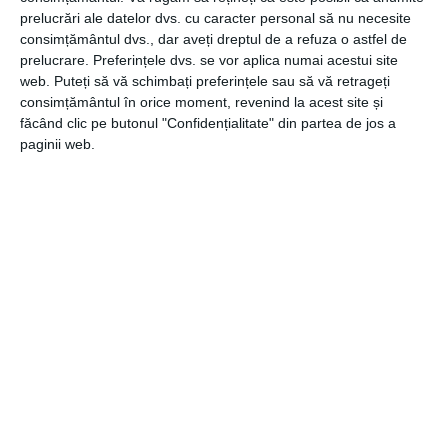
este ideala si pentru sezonul de imperechere, in cazul in
prelucrări ale datelor dvs. cu caracter personal să nu necesite
care porumbeii scad in greutate sau in urma unor
consimțământul dvs., dar aveți dreptul de a refuza o astfel de
schimbari bruste in alimentatie.
prelucrare. Preferințele dvs. se vor aplica numai acestui site
web. Puteți să vă schimbați preferințele sau să vă retrageți
De asemenea, pentru perioada naparlirii si nu numai, este
consimțământul în orice moment, revenind la acest site și
indicat sa se foloseasca un supliment care sa contribuie la
făcând clic pe butonul "Confidențialitate" din partea de jos a
un penaj sanatos si stralucitor. Astfel de produse contin
paginii web.
substante nutritive esentiale pentru o crestere optima a
noilor pene.
CATEGORII
GENERALE
Navigare
Articolul
ANTERIOR
în
anterior
Farmacia PHARMAPLUS este autorizată să