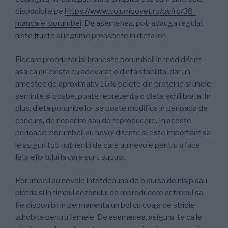
disponibile pe
https://www.columbovet.ro/ps/ro/38-
mancare-porumbei
. De asemenea, poti adauga regulat
niste fructe si legume proaspete in dieta lor.
Fiecare proprietar isi hraneste porumbeii in mod diferit,
asa ca nu exista cu adevarat o dieta stabilita, dar un
amestec de aproximativ 16% pelete din proteine si unele
seminte si boabe, poate reprezenta o dieta echilibrata. In
plus, dieta porumbeilor se poate modifica in perioada de
concurs, de neparlire sau de reproducere. In aceste
perioade, porumbeii au nevoi diferite si este important sa
le asiguri toti nutrientii de care au nevoie pentru a face
fata efortului la care sunt supusi.
Porumbeii au nevoie intotdeauna de o sursa de nisip sau
pietris si in timpul sezonului de reproducere ar trebui sa
fie disponibil in permanenta un bol cu coaja de stridie
zdrobita pentru femele. De asemenea, asigura-te ca le