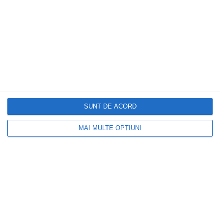
SUNT DE ACORD
MAI MULTE OPȚIUNI
DOCTORUL ZILEI
Cercetătorii confirmă: această vitamină
poate încetini îmbătrânirea celulară