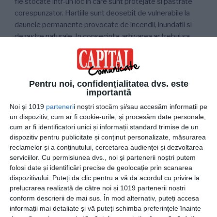
fie stocate intr-un loc in care sunt protejate si pastrate
corespunzator. Hartiile sunt deosebit de vulnerabile la
daunele permanente provocate de incendii, inundatii si
dezastre naturale. In consecinta, arhivarea ar trebui sa
aiba loc intr-o unitate securizata. Un centru de inregistrari
profesionale este special conceput pentru a va proteja
documentele de catastrofele care pot aparea in instalatia
dumneavoastra.
Pentru noi, confidențialitatea dvs. este
importantă
Asigurati preluarea rapida si precisa
Noi și 1019
parteneri
i noștri stocăm și/sau accesăm informații pe
un dispozitiv, cum ar fi cookie-urile, și procesăm date personale,
cum ar fi identificatori unici și informații standard trimise de un
Este posibil sa nu aveti nevoie de inregistrarile dvs. din
dispozitiv pentru publicitate și conținut personalizate, măsurarea
arhiva foarte des, dar cand faceti acest lucru, recuperarea
reclamelor și a conținutului, cercetarea audienței și dezvoltarea
lor ar trebui sa fie prompta si eficienta. Cele mai multe
serviciilor.
Cu permisiunea dvs., noi și partenerii noștri putem
sisteme de arhivare nu sunt bine organizate si necesita
folosi date și identificări precise de geolocație prin scanarea
sapare prin cutii pentru a gasi informatii critice. Atunci
dispozitivului. Puteți da clic pentru a vă da acordul cu privire la
cand inregistrarile dvs. din arhiva sunt stocate intr-un
prelucrarea realizată de către noi și 1019 partenerii noștri
depozit special de inregistrari, ele sunt codate si urmarite
conform descrierii de mai sus. În mod alternativ, puteți accesa
informații mai detaliate și vă puteți schimba preferințele înainte
pentru a fi accesate rapid si recuperate imediat cand