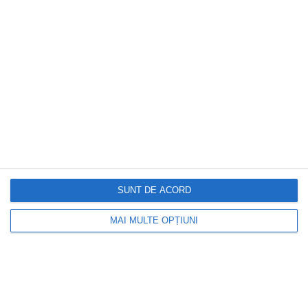
...
SUNT DE ACORD
MAI MULTE OPȚIUNI
DOCTORUL ZILEI
Câte ore trebuie să dormi în funcție de
vârstă. Recomandările specialiștilor
pentru un somn sănătos