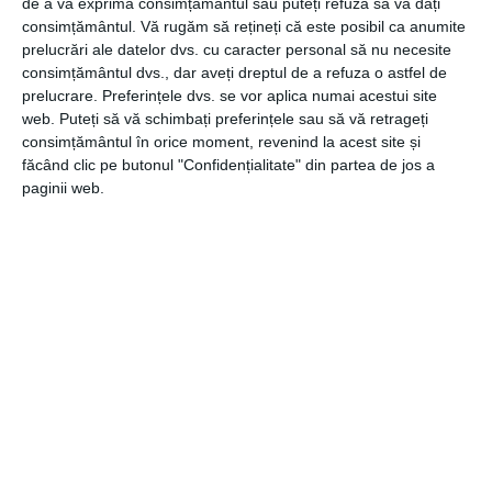
de a vă exprima consimțământul sau puteți refuza să vă dați
aveti nevoie de ele.
consimțământul.
Vă rugăm să rețineți că este posibil ca anumite
prelucrări ale datelor dvs. cu caracter personal să nu necesite
Digitalizati fisierele active
consimțământul dvs., dar aveți dreptul de a refuza o astfel de
prelucrare. Preferințele dvs. se vor aplica numai acestui site
Arhivarea documentelor pe hartie inseamna, de
web. Puteți să vă schimbați preferințele sau să vă retrageți
asemenea, o solutie pentru inregistrarile cele mai active.
consimțământul în orice moment, revenind la acest site și
Digitalizarea fisierelor active elimina cautarile
făcând clic pe butonul "Confidențialitate" din partea de jos a
paginii web.
consumatoare de timp prin mai multe camere si dulapuri
de fisiere pentru acel document crucial. Puteti folosi o
aplicatie care scaneaza si localizeaza rapid documentele
de care aveti nevoie.
CATEGORII
COMUNICATE
,
GENERALE
Navigare