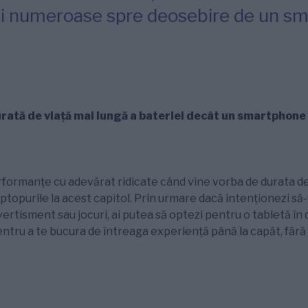
i numeroase spre deosebire de un s
urată de viață mai lungă a bateriei decât un smartphone
formanțe cu adevărat ridicate când vine vorba de durata de 
aptopurile la acest capitol. Prin urmare dacă intenționezi să-
ivertisment sau jocuri, ai putea să optezi pentru o tabletă în
tru a te bucura de întreaga experiență până la capăt, fără