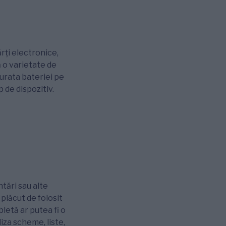
ărți electronice,
ă o varietate de
durata bateriei pe
 de dispozitiv.
ntări sau alte
plăcut de folosit
bletă ar putea fi o
iza scheme, liste,