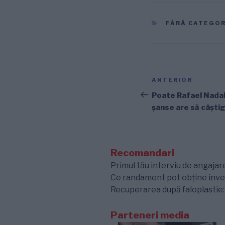
CATEGORII
FĂRĂ CATEGOR
Navigare
Articolul
ANTERIOR
în
anterior
Poate Rafael Nadal 
șanse are să câști
articole
Recomandari
Primul tău interviu de angajare
Ce randament pot obține inves
Recuperarea după faloplastie: e
Parteneri media