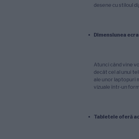
desene cu stiloul di
Dimensiunea ecran
Atunci când vine vor
decât cel al unui te
ale unor laptopuri m
vizuale într-un for
Tabletele oferă ac