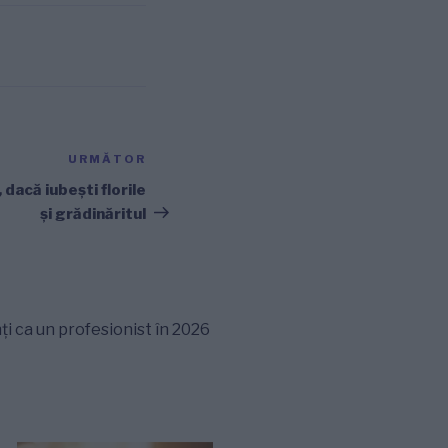
URMĂTOR
Articolul
următor
dacă iubești florile
și grădinăritul
ți ca un profesionist în 2026