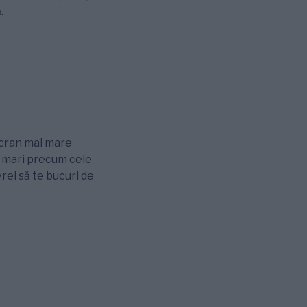
.
 ecran mai mare
de mari precum cele
vrei să te bucuri de