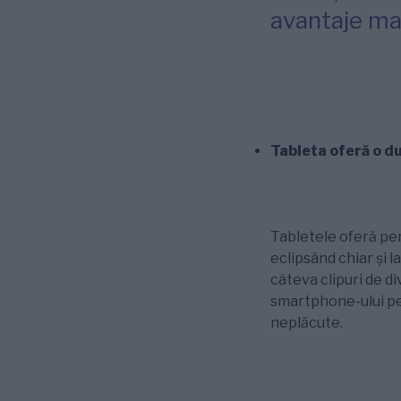
avantaje ma
Tableta oferă o d
Tabletele oferă per
eclipsând chiar și l
câteva clipuri de d
smartphone-ului pen
neplăcute.