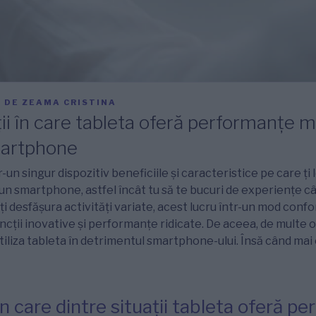
2
DE
ZEAMA CRISTINA
ii în care tableta oferă performanțe ma
martphone
-un singur dispozitiv beneficiile și caracteristice pe care ți l
i un smartphone, astfel încât tu să te bucuri de experiențe câ
ți desfășura activități variate, acest lucru într-un mod confor
cții inovative și performanțe ridicate. De aceea, de multe or
utiliza tableta în detrimentul smartphone-ului. Însă când mai
în care dintre situații tableta oferă pe