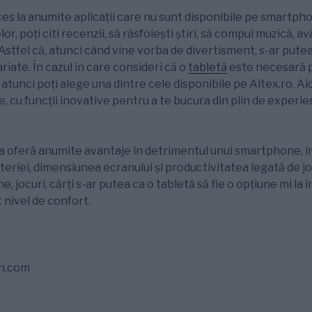
es la anumite aplicații care nu sunt disponibile pe smartpho
or, poți citi recenzii, să răsfoiești știri, să compui muzică, av
 Astfel că, atunci când vine vorba de divertisment, s-ar putea
riate. În cazul în care consideri că o
tabletă
este necesară 
tunci poți alege una dintre cele disponibile pe Altex.ro. Aic
 cu funcții inovative pentru a te bucura din plin de experien
ta oferă anumite avantaje în detrimentul unui smartphone, î
teriei, dimensiunea ecranului și productivitatea legată de job
me, jocuri, cărți s-ar putea ca o tabletă să fie o opțiune mi la 
t nivel de confort.
sh.com