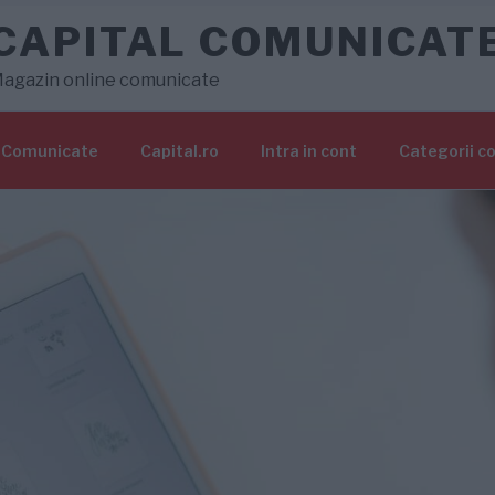
CAPITAL COMUNICAT
agazin online comunicate
Comunicate
Capital.ro
Intra in cont
Categorii c