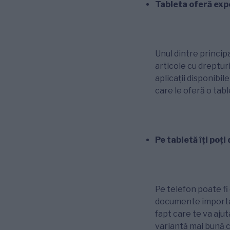
Tableta oferă exp
Unul dintre principa
articole cu drepturi
aplicații disponibi
care le oferă o tab
Pe tabletă îți poți
Pe telefon poate fi d
documente important
fapt care te va ajuta
variantă mai bună ch