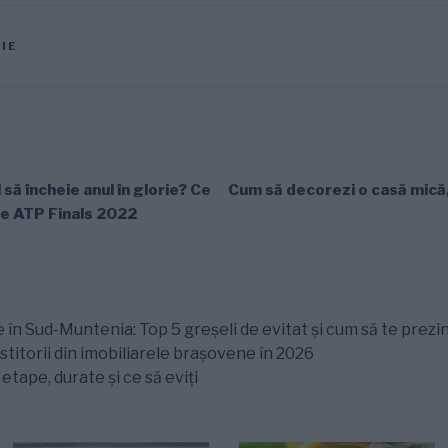
IE
să încheie anul în glorie? Ce
Cum să decorezi o casă mică, 
ge ATP Finals 2022
 în Sud-Muntenia: Top 5 greșeli de evitat și cum să te prezin
titorii din imobiliarele brașovene în 2026
tape, durate și ce să eviți