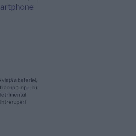
martphone
viață a bateriei,
ți ocup timpul cu
 detrimentul
 întreruperi