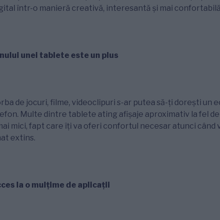
gital într-o manieră creativă, interesantă și mai confortabilă
ului unei tablete este un plus
ba de jocuri, filme, videoclipuri s-ar putea să-ți dorești un
lefon. Multe dintre tablete ating afișaje aproximativ la fel 
ai mici, fapt care îți va oferi confortul necesar atunci când 
mat extins.
ces la o mulțime de aplicații