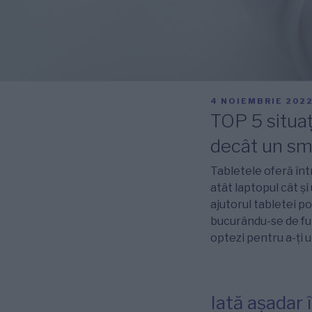
PUBLICAT
4 NOIEMBRIE 202
PE
TOP 5 situaț
decât un s
Tabletele oferă într
atât laptopul cât ș
ajutorul tabletei po
bucurându-se de fun
optezi pentru a-ți 
Iată așadar 