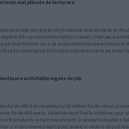
eriențe mai plăcute de lecturare
lele avantaje pe care le oferă tableta, este acela de a citi c
 depline într-un mod confortabil și relaxat. Chiar dacă exist
le și pe smartphone-uri, s-ar putea dimensiunea ecranului & 
letă să te convingă să-ți începi următoarea carte pe acest tip
 desfășura activitățile legate de job
estul de dificil să vizualizezi și să editezi foi de calcul, preze
e. Pe de altă parte, tabletele sunt foarte intuitive, ușor și 
 să fii productiv și mult mai eficient. În această situație, o ta
iar și în detrimentul laptopului, având în vedere că poți real