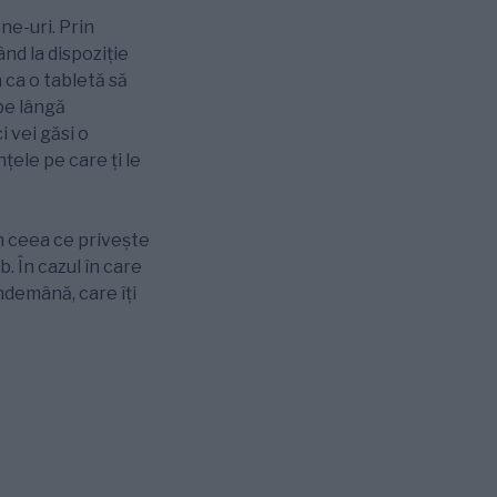
ne-uri. Prin
ând la dispoziție
 ca o tabletă să
pe lângă
i vei găsi o
țele pe care ți le
n ceea ce privește
. În cazul în care
îndemână, care îți