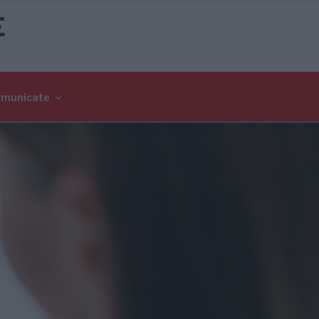
E
omunicate