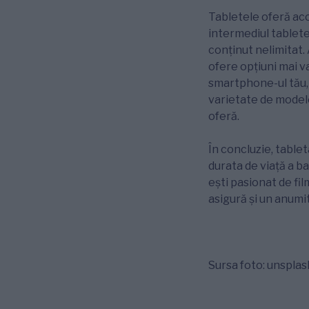
Tabletele oferă acc
intermediul tabletel
conținut nelimitat.
ofere opțiuni mai va
smartphone-ul tău, a
varietate de modele,
oferă.
În concluzie, table
durata de viață a ba
ești pasionat de fil
asigură și un anumi
Sursa foto: unspla