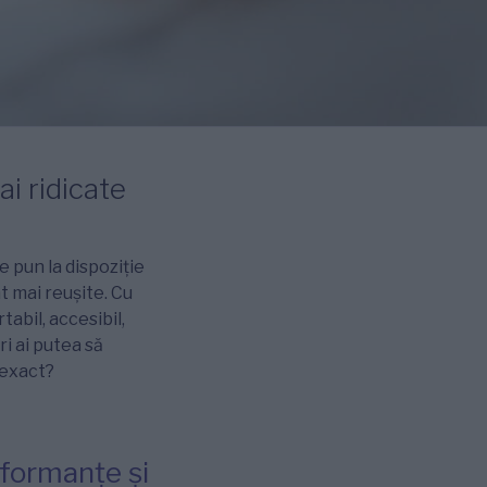
i ridicate
e pun la dispoziție
t mai reușite. Cu
tabil, accesibil,
i ai putea să
 exact?
rformanțe și