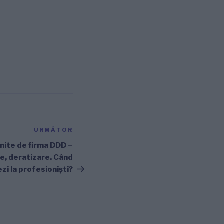
URMĂTOR
Articolul
următor
inite de firma DDD –
e, deratizare. Când
zi la profesioniști?