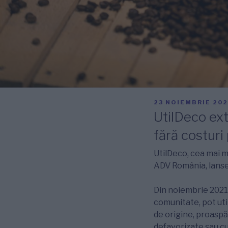
PUBLICAT
23 NOIEMBRIE 202
PE
UtilDeco ext
fără costur
UtilDeco, cea mai m
ADV România, lanse
Din noiembrie 2021, 
comunitate, pot uti
de origine, proaspă
defavorizate sau cu 