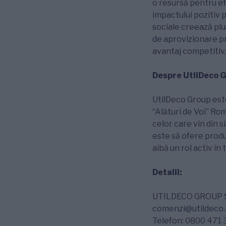
o resursă pentru ef
impactului pozitiv p
sociale creează plu
de aprovizionare p
avantaj competitiv.
Despre UtilDeco 
UtilDeco Group este
“Alături de Voi” Rom
celor care vin din s
este să ofere produ
aibă un rol activ în
Detalii:
UTILDECO GROUP 
comenzi@utildeco.
Telefon: 0800 471 