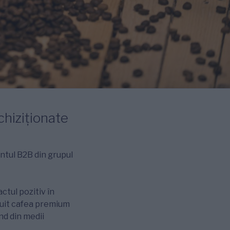
chiziționate
ntul B2B din grupul
ctul pozitiv în
atuit cafea premium
nd din medii