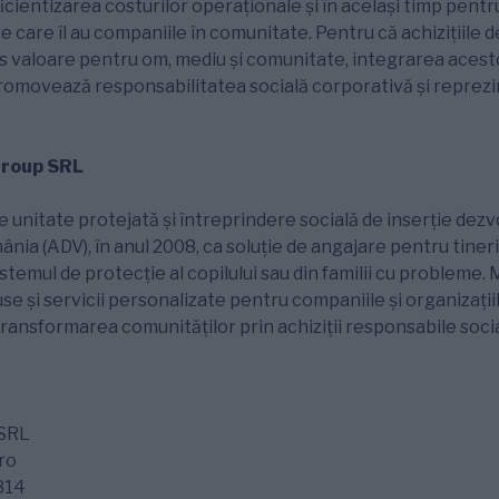
icientizarea costurilor operaționale și în același timp pent
e care îl au companiile în comunitate. Pentru că achizițiile d
s valoare pentru om, mediu și comunitate, integrarea acestor
romovează responsabilitatea socială corporativă și reprezi
Group SRL
 unitate protejată și întreprindere socială de inserție dezv
ânia (ADV), în anul 2008, ca soluție de angajare pentru tinerii 
istemul de protecție al copilului sau din familii cu probleme.
se și servicii personalizate pentru companiile și organizații
 transformarea comunităților prin achiziții responsabile socia
SRL
ro
314