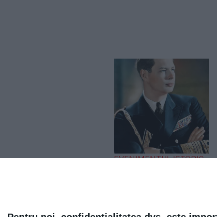
EVENIMENTUL ISTORIC
„Iliescu, în linia și
logica epocii
staliniste”. Ce a spus
Regele Mihai după