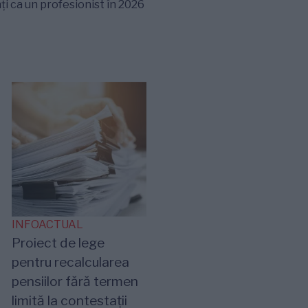
ți ca un profesionist în 2026
INFOACTUAL
Proiect de lege
pentru recalcularea
pensiilor fără termen
limită la contestații