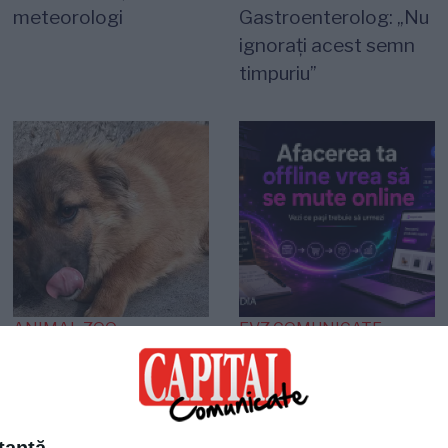
meteorologi
Gastroenterolog: „Nu
ignorați acest semn
timpuriu”
ANIMAL ZOO
EVZ COMUNICATE
O viață așteaptă un
Agentia Plum Media
miracol! Cățelușa care
lansează un ghid
s-a refugiat într-un
practic pentru
colț așteptând
afacerile offline care