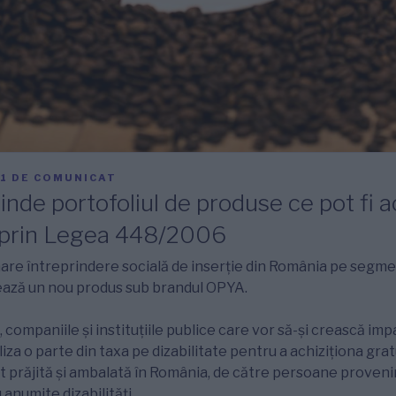
1
DE
COMUNICAT
inde portofoliul de produse ce pot fi a
i prin Legea 448/2006
are întreprindere socială de inserție din România pe segme
ază un nou produs sub brandul OPYA.
companiile și instituțiile publice care vor să-și crească impa
liza o parte din taxa pe dizabilitate pentru a achiziționa gr
t prăjită și ambalată în România, de către persoane proveni
anumite dizabilități.