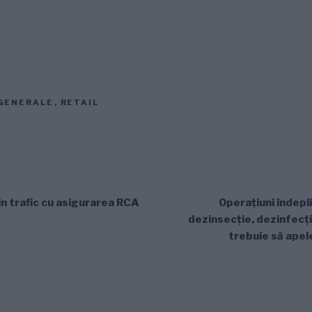
GENERALE
,
RETAIL
in trafic cu asigurarea RCA
Operațiuni îndepl
dezinsecție, dezinfecți
trebuie să apele