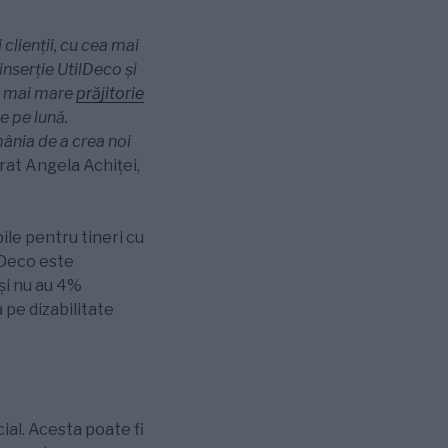
clienții, cu cea mai
 inserție UtilDeco și
ea mai mare
prăjitorie
e pe lună.
ânia de a crea noi
rat Angela Achiței,
ile pentru tineri cu
ilDeco este
 și nu au 4%
 pe dizabilitate
ial. Acesta poate fi