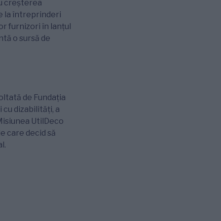
ru creșterea
e la întreprinderi
 furnizori în lanțul
ntă o sursă de
oltată de Fundația
cu dizabilități, a
 Misiunea UtilDeco
le care decid să
l.