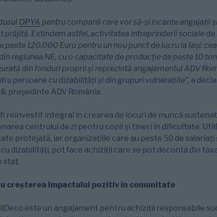
dusul
OPYA
pentru companii care vor să-și încânte angajații și 
 prăjită
. Extindem astfel, activitatea întreprinderii sociale de
de peste 120.000 Euro pentru un nou punct de lucru la Iași: c
din regiunea NE, cu o capacitate de producție de peste 10 ton
gurată din fonduri proprii și reprezintă angajamentul ADV Rom
ru persoane cu dizabilități și din grupuri vulnerabile”,
a decla
 & președinte ADV România.
 fi reinvestit integral în crearea de locuri de muncă sustenab
ionarea centrului de zi pentru copii și tineri în dificultate. Ut
tate protejată, iar organizațiile care au peste 50 de salariați
 dizabilități, pot face achiziții care se pot deconta din taxa
 stat.
u creșterea impactului pozitiv în comunitate
ilDeco este un angajament pentru achiziții responsabile soc