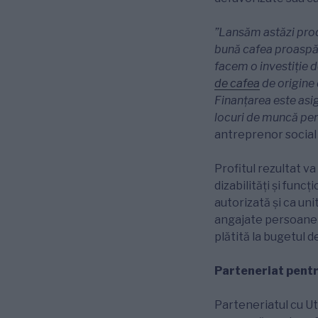
”Lansăm astăzi pro
bună
cafea proaspăt
facem o investiție 
de cafea
de origine 
Finanțarea este asi
locuri de muncă pent
antreprenor social
Profitul rezultat va
dizabilități și funcț
autorizată și ca uni
angajate persoane cu
plătită la bugetul de
Parteneriat pentr
Parteneriatul cu Ut