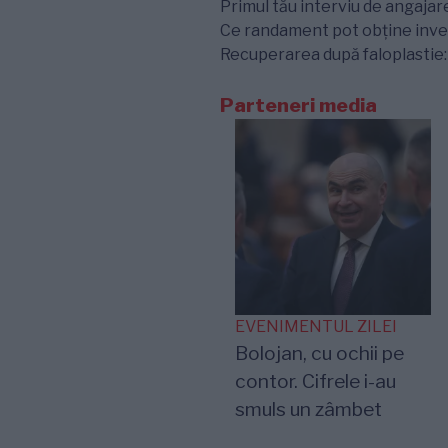
Primul tău interviu de angajare
Ce randament pot obține inves
Recuperarea după faloplastie: e
Parteneri media
EVENIMENTUL ZILEI
Bolojan, cu ochii pe
contor. Cifrele i-au
smuls un zâmbet