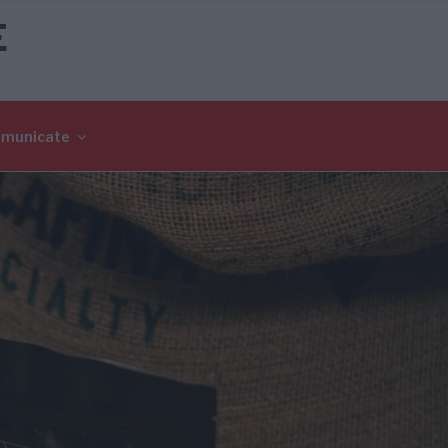
E
omunicate