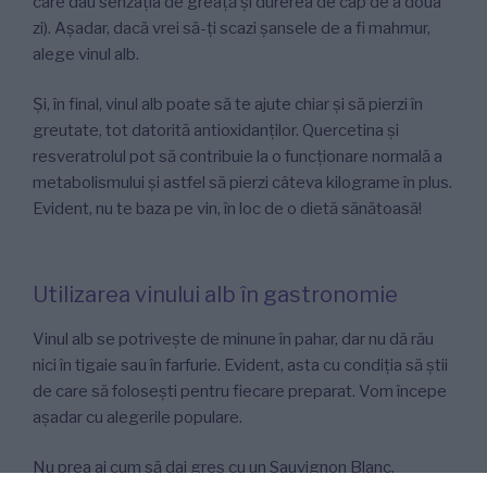
care dau senzația de greață și durerea de cap de a doua
zi). Așadar, dacă vrei să-ți scazi șansele de a fi mahmur,
alege vinul alb.
Și, în final, vinul alb poate să te ajute chiar și să pierzi în
greutate, tot datorită antioxidanților. Quercetina și
resveratrolul pot să contribuie la o funcționare normală a
metabolismului și astfel să pierzi câteva kilograme în plus.
Evident, nu te baza pe vin, în loc de o dietă sănătoasă!
Utilizarea vinului alb în gastronomie
Vinul alb se potrivește de minune în pahar, dar nu dă rău
nici în tigaie sau în farfurie. Evident, asta cu condiția să știi
de care să folosești pentru fiecare preparat. Vom începe
așadar cu alegerile populare.
Nu prea ai cum să dai greș cu un Sauvignon Blanc.