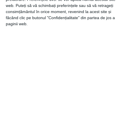
web. Puteți să vă schimbați preferințele sau să vă retrageți
consimțământul în orice moment, revenind la acest site și
făcând clic pe butonul "Confidențialitate" din partea de jos a
CATEGORII
COMUNICATE
,
LIFESTYLE
paginii web.
Navigare
Articolul
ANTERIOR
în
anterior
Aparat de cafea pentru birou: 3 criterii
articole
esențiale de selecție
Articolul
URMĂTOR
următor
Cum să alegi în mod corect încălțămintea pentru
copilul tău de pe internet . Top 3 sfaturi de care să
ții cont
Recomandari