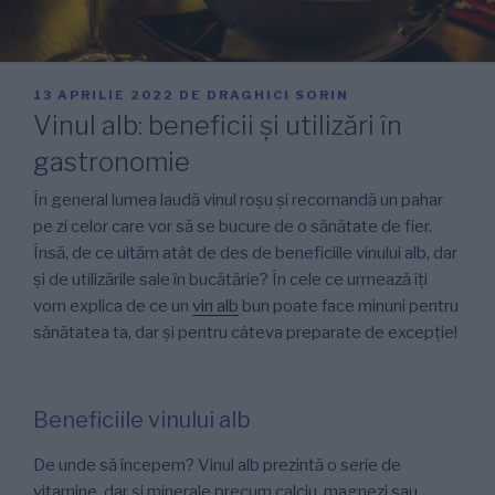
PUBLICAT
13 APRILIE 2022
DE
DRAGHICI SORIN
PE
Vinul alb: beneficii și utilizări în
gastronomie
În general lumea laudă vinul roșu și recomandă un pahar
pe zi celor care vor să se bucure de o sănătate de fier.
Însă, de ce uităm atât de des de beneficiile vinului alb, dar
și de utilizările sale în bucătărie? În cele ce urmează îți
vom explica de ce un
vin alb
bun poate face minuni pentru
sănătatea ta, dar și pentru câteva preparate de excepție!
Beneficiile vinului alb
De unde să începem? Vinul alb prezintă o serie de
vitamine, dar și minerale precum calciu, magnezi sau