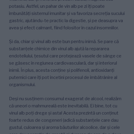
potasiu. Astfel, un pahar de vin alb pe zi îți poate
îmbunătăți sistemul imunitar și va favoriza secreția sucului
gastric, ajutându-te practic la digestie, și pe deasupra va
avea și efect calmant, fiind folositor în cazul insomniilor.
Și da, chiar și vinul alb este bun pentru inimă. Se pare că
substanțele chimice din vinul alb ajută la repararea
endoteliului, țesutul care protejează vasele de sânge ce
se găsesc în regiunea cardiovasculară, dar și interiorul
inimii. În plus, acesta conține și polifenoli, antioxidanți
puternici care îți pot încetini procesul de îmbătrânire al
organismului.
Deși nu susținem consumul exagerat de alcool, realizăm
că uneori o mahmureală este inevitabilă. Ei bine, tot cu
vinul alb poți drege și asta! Acesta prezintă un conținut
foarte redus de congeneri (adică substanțele care dau
gustul, culoarea și aroma băuturilor alcoolice, dar și cele