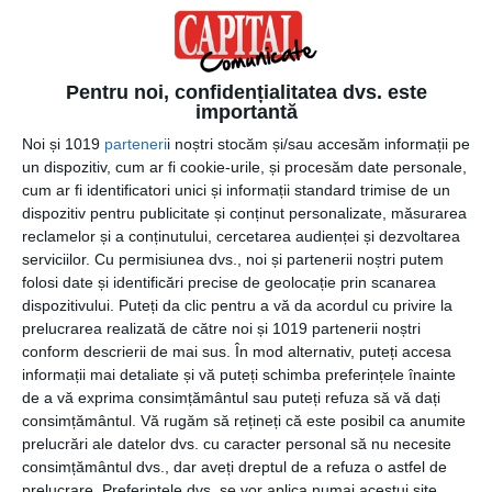
Acidulat și cu un conținut moderat de alcool, se va
evapora rapid atunci când îl folosești în mâncare. De
preferat va fi să-l adaugi când faci fructe de mare sau
sosuri cu smântână.
Pentru noi, confidențialitatea dvs. este
importantă
Dacă vrei ceva care să potențeze aromele, mergi pe
Noi și 1019
parteneri
i noștri stocăm și/sau accesăm informații pe
Sherry. Acest tip de vin va da o notă de complexitate
un dispozitiv, cum ar fi cookie-urile, și procesăm date personale,
preparatelor și poate fi folosit inclusiv la deglasare.
cum ar fi identificatori unici și informații standard trimise de un
dispozitiv pentru publicitate și conținut personalizate, măsurarea
reclamelor și a conținutului, cercetarea audienței și dezvoltarea
Pentru sosuri îți putem recomanda și vinul spumant,
serviciilor.
Cu permisiunea dvs., noi și partenerii noștri putem
potrivit și într-un sorbet sau o vinegretă. Nu-ți face griji în
folosi date și identificări precise de geolocație prin scanarea
legătură cu bulele, ele dispar când îl folosești la gătit, deci
dispozitivului. Puteți da clic pentru a vă da acordul cu privire la
orice sticlă de șampanie poate fi folosită la mâncare.
prelucrarea realizată de către noi și 1019 partenerii noștri
conform descrierii de mai sus. În mod alternativ, puteți accesa
Marsala, asociat cu desertul, poate fi folosit și în
informații mai detaliate și vă puteți schimba preferințele înainte
preparate ceva mai complexe, de exemplu pui cu
de a vă exprima consimțământul sau puteți refuza să vă dați
consimțământul.
Vă rugăm să rețineți că este posibil ca anumite
smântână și ciuperci. Dacă mergi tot pe deserturi,
prelucrări ale datelor dvs. cu caracter personal să nu necesite
mizează pe preparatul italian numit zabaione.
consimțământul dvs., dar aveți dreptul de a refuza o astfel de
prelucrare. Preferințele dvs. se vor aplica numai acestui site