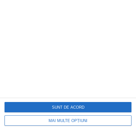
CAPITAL
Locuiești la bloc? 10 reguli pe care mulți
proprietari le înțeleg greșit și ajung să
plătească mai mult.Ce spune legea
SUNT DE ACORD
MAI MULTE OPȚIUNI
DOCTORUL ZILEI