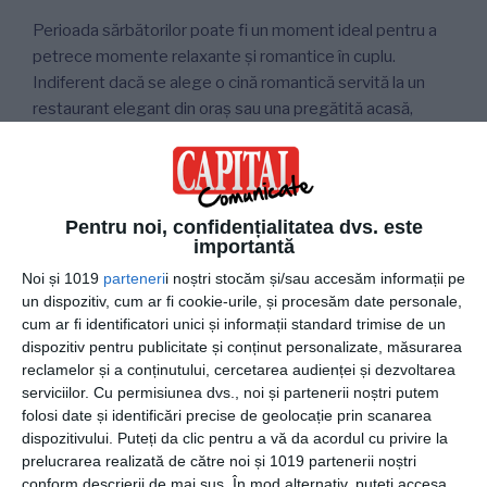
Perioada sărbătorilor poate fi un moment ideal pentru a
petrece momente relaxante și romantice în cuplu.
Indiferent dacă se alege o cină romantică servită la un
restaurant elegant din oraș sau una pregătită acasă,
partenerul sau partenera va fi impresionat/ă de acest
gest, bucurându-se de clipe speciale împreună.
Pentru noi, confidențialitatea dvs. este
Pulovere asortate
importantă
Noi și 1019
parteneri
i noștri stocăm și/sau accesăm informații pe
Dacă partenerul sau partenera este o persoană care
un dispozitiv, cum ar fi cookie-urile, și procesăm date personale,
iubește Crăciunul și toate aspectele legate de acesta, cu
cum ar fi identificatori unici și informații standard trimise de un
siguranță va fi foarte încântat/ă de un set de pulovere
dispozitiv pentru publicitate și conținut personalizate, măsurarea
asortate, cu tematică specifică sărbătorilor de iarnă.
reclamelor și a conținutului, cercetarea audienței și dezvoltarea
serviciilor.
Cu permisiunea dvs., noi și partenerii noștri putem
Aceasta poate fi ocazia perfectă pentru a imortaliza un
folosi date și identificări precise de geolocație prin scanarea
moment fericit din viața de cuplu, care să le amintească
dispozitivului. Puteți da clic pentru a vă da acordul cu privire la
întotdeauna partenerilor de clipele frumoase petrecute
prelucrarea realizată de către noi și 1019 partenerii noștri
împreună.
conform descrierii de mai sus. În mod alternativ, puteți accesa