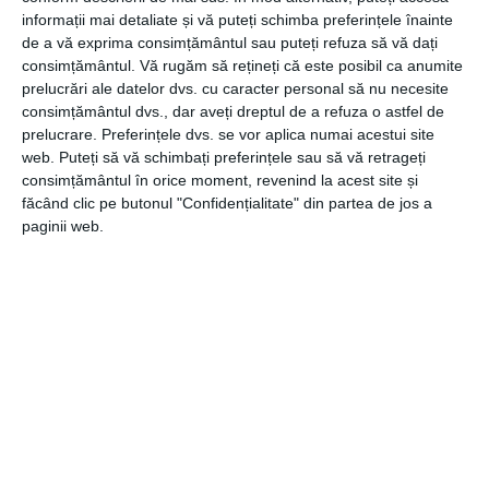
informații mai detaliate și vă puteți schimba preferințele înainte
de a vă exprima consimțământul sau puteți refuza să vă dați
consimțământul.
Vă rugăm să rețineți că este posibil ca anumite
O ședință foto de sărbători
prelucrări ale datelor dvs. cu caracter personal să nu necesite
consimțământul dvs., dar aveți dreptul de a refuza o astfel de
Un alt cadou potrivit, care poate surprinde într-un mod
prelucrare. Preferințele dvs. se vor aplica numai acestui site
plăcut partenerul de viață, este o ședință foto de
web. Puteți să vă schimbați preferințele sau să vă retrageți
sărbători. Este unul dintre cadourile în tendințe din
consimțământul în orice moment, revenind la acest site și
această perioadă, fiind totodată o modalitate inedită de a
făcând clic pe butonul "Confidențialitate" din partea de jos a
păstra amintirea unor momente frumoase și fericite, de
paginii web.
sărbători.
În concluzie, există numeroase variante de cadouri și
surprize pentru persoana iubită, chiar și atunci când
inspirația lipsește. De aceea, fie o cercetare în prealabil a
ceea ce își dorește partenerul sau partenera, fie noi idei
preluate din mediul online, pot fi soluții potrivite în
această situație.