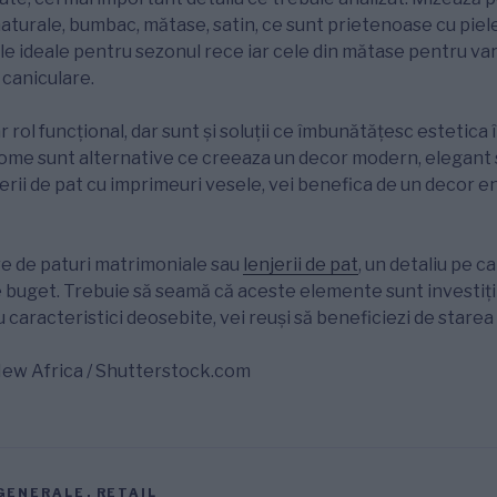
 naturale, bumbac, mătase, satin, ce sunt prietenoase cu piel
le ideale pentru sezonul rece iar cele din mătase pentru va
 caniculare.
r rol funcţional, dar sunt şi soluţii ce îmbunătăţesc estetica 
me sunt alternative ce creeaza un decor modern, elegant s
erii de pat cu imprimeuri vesele, vei benefica de un decor e
are de paturi matrimoniale sau
lenjerii de pat
, un detaliu pe ca
e buget. Trebuie să seamă că aceste elemente sunt investiții
caracteristici deosebite, vei reuşi să beneficiezi de starea 
New Africa / Shutterstock.com
GENERALE
,
RETAIL