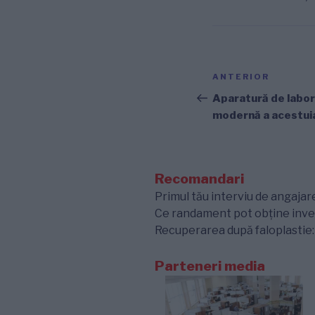
Navigare
Articolul
ANTERIOR
în
anterior
Aparatură de labor
modernă a acestuia
articole
Recomandari
Primul tău interviu de angajare
Ce randament pot obține inves
Recuperarea după faloplastie: e
Parteneri media