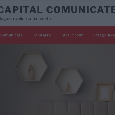
CAPITAL COMUNICAT
agazin online comunicate
Comunicate
Capital.ro
Intra in cont
Categorii c