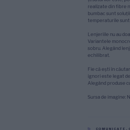
realizate din fibre
bumbac sunt soluţii
temperaturile sunt
Lenjeriile nu au doa
Variantele monocro
sobru. Alegând lenj
echilibrat.
Fie că ești în căut
ignori este legat d
Alegând produse cu 
Sursa de imagine: 
CATEGORII
COMUNICATE
,