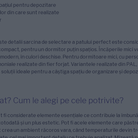
pațiul pentru depozitare
lor din care sunt realizate
r
te detalii sarcina de selectare a patului perfect este consid
ompact, pentru un dormitor puțin spațios. Încăperile mici vo
 modern, în culori deschise. Pentru dormitoare mici, cu pers
oniale realizate din fier forjat. Variantele realizate din PA
t soluții ideale pentru a câștiga spațiu de organizare şi depoz
pat? Cum le alegi pe cele potrivite?
ot fi considerate elemente esenţiale ce contribuie la îmbună
otodată şi un plus estetic. Pot fi acele elemente care păstr
ot crea un ambient răcoros vara, când temperaturile devin tr
ate, cel mai important detaliu ce trebuie analizat. Mizează p