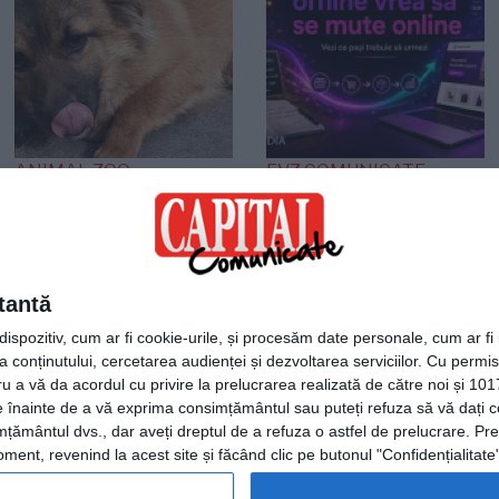
ANIMAL ZOO
EVZ COMUNICATE
O viață așteaptă un
Agentia Plum Media
miracol! Cățelușa care
lansează un ghid
s-a refugiat într-un
practic pentru
colț așteptând
afacerile offline care
tantă
sfârșitul
vor să intre în
spozitiv, cum ar fi cookie-urile, și procesăm date personale, cum ar fi id
comerțul electronic
 conținutului, cercetarea audienței și dezvoltarea serviciilor.
Cu permisi
ru a vă da acordul cu privire la prelucrarea realizată de către noi și 101
ele înainte de a vă exprima consimțământul sau puteți refuza să vă dați
țământul dvs., dar aveți dreptul de a refuza o astfel de prelucrare. Pre
ent, revenind la acest site și făcând clic pe butonul "Confidențialitate"
Termeni și condiții
|
Consimtamant cookie-uri