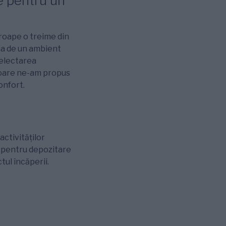
me pentru un
roape o treime din
cia de un ambient
selectarea
ătoare ne-am propus
onfort.
activităților
u pentru depozitare
tul încăperii.