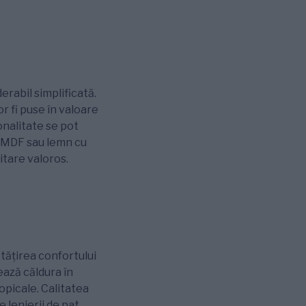
erabil simplificată.
r fi puse în valoare
onalitate se pot
L, MDF sau lemn cu
itare valoros.
tăţirea confortului
ează căldura în
opicale. Calitatea
e lenjerii de pat