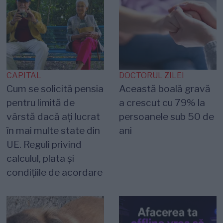
CAPITAL
DOCTORUL ZILEI
Cum se solicită pensia
Această boală gravă
pentru limită de
a crescut cu 79% la
vârstă dacă ați lucrat
persoanele sub 50 de
în mai multe state din
ani
UE. Reguli privind
calculul, plata și
condițiile de acordare