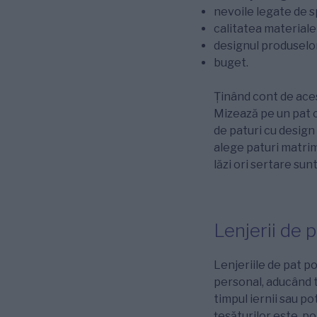
nevoile legate de s
calitatea materiale
designul produselo
buget.
Ţinând cont de aces
Mizează pe un pat c
de paturi cu design
alege paturi matrim
lăzi ori sertare sun
Lenjerii de 
Lenjeriile de pat p
personal, aducând t
timpul iernii sau p
ţesăturilor este, po