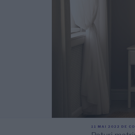
PUBLICAT
11 MAI 2022
DE
CO
PE