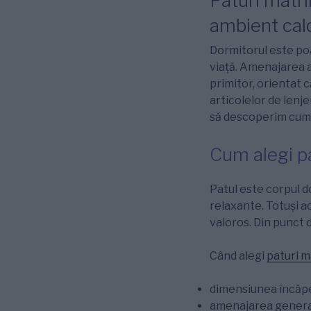
Paturi matri
ambient cald
Dormitorul este poa
viață. Amenajarea a
primitor, orientat 
articolelor de lenj
să descoperim cum 
Cum alegi p
Patul este corpul do
relaxante. Totuși a
valoros. Din punct 
Când alegi
paturi m
dimensiunea încăpe
amenajarea genera