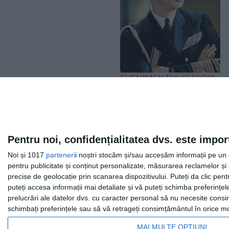
EVENIMENTUL ISTORIC
„Iliescu, în linia și
logica epocii
staliniste”. Ce a spus
Regele Mihai după
Pentru noi, confidențialitatea dvs. este impor
expulzarea de pe
Noi și 1017
parteneri
i noștri stocăm și/sau accesăm informații pe un di
Otopeni
pentru publicitate și conținut personalizate, măsurarea reclamelor și a
precise de geolocație prin scanarea dispozitivului. Puteți da clic pent
puteți accesa informații mai detaliate și vă puteți schimba preferinț
prelucrări ale datelor dvs. cu caracter personal să nu necesite consim
schimbați preferințele sau să vă retrageți consimțământul în orice mom
MAI MULTE OPȚIUNI