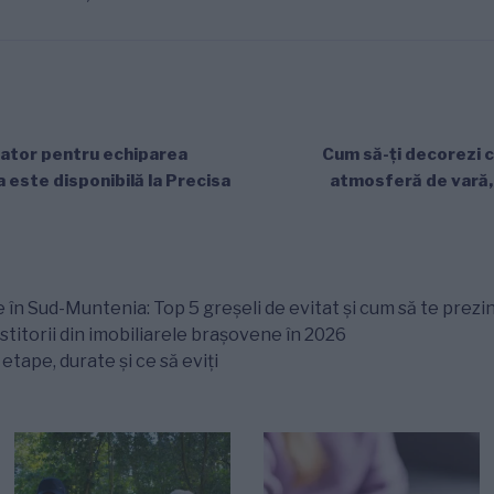
ator pentru echiparea
Cum să-ți decorezi c
 este disponibilă la Precisa
atmosferă de vară, 
 în Sud-Muntenia: Top 5 greșeli de evitat și cum să te prezin
titorii din imobiliarele brașovene în 2026
tape, durate și ce să eviți