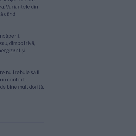
ea. Variantele din
ră când
încăperii.
au, dimpotrivă,
nergizant şi
re nu trebuie să îl
 în confort.
de bine mult dorită.