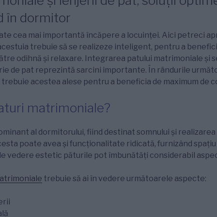
moniale şi lenjerii de pat, soluții opti
 în dormitor
te cea mai importantă încăpere a locuinței. Aici petreci ap
cestuia trebuie să se realizeze inteligent, pentru a benefi
către odihnă şi relaxare. Integrarea patului matrimoniale şi 
erie de pat reprezintă sarcini importante. În rândurile urm
trebuie acestea alese pentru a beneficia de maximum de c
aturi matrimoniale?
minant al dormitorului, fiind destinat somnului şi realizarea 
cesta poate avea şi funcţionalitate ridicată, furnizând spați
de vedere estetic păturile pot îmbunătăți considerabil aspec
atrimoniale
trebuie să ai în vedere următoarele aspecte:
rii
lă