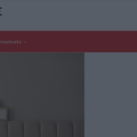
E
omunicate