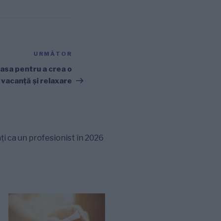
URMĂTOR
Articolul
următor
asa pentru a crea o
vacanță și relaxare
ți ca un profesionist în 2026