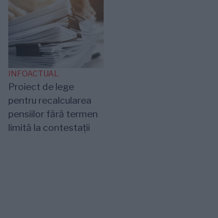
INFOACTUAL
Proiect de lege
pentru recalcularea
pensiilor fără termen
limită la contestații