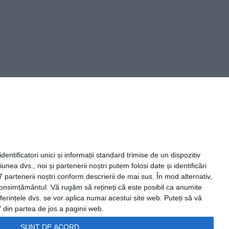
Capital Comunicate
entificatori unici și informații standard trimise de un dispozitiv
unea dvs., noi și partenerii noștri putem folosi date și identificări
7 partenerii noștri conform descrierii de mai sus. În mod alternativ,
 consimțământul.
Vă rugăm să rețineți că este posibil ca anumite
ferințele dvs. se vor aplica numai acestui site web. Puteți să vă
 din partea de jos a paginii web.
SUNT DE ACORD