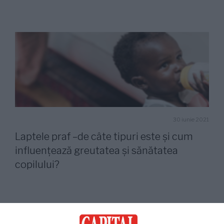
30 iunie 2021
Laptele praf –de câte tipuri este şi cum
influenţează greutatea şi sănătatea
copilului?