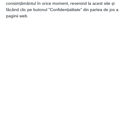
consimțământul în orice moment, revenind la acest site și
făcând clic pe butonul "Confidențialitate" din partea de jos a
paginii web.
30 iunie 2021
Cum îngrijim dinții copiilor? Sfaturi de la
specialişti
30 iunie 2021