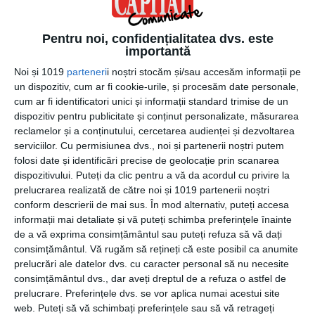
Pentru noi, confidențialitatea dvs. este
importantă
Noi și 1019
parteneri
i noștri stocăm și/sau accesăm informații pe
un dispozitiv, cum ar fi cookie-urile, și procesăm date personale,
cum ar fi identificatori unici și informații standard trimise de un
30 iunie 2021
dispozitiv pentru publicitate și conținut personalizate, măsurarea
reclamelor și a conținutului, cercetarea audienței și dezvoltarea
Cursurile de SEO te ajută să înţelegi, pas
serviciilor.
Cu permisiunea dvs., noi și partenerii noștri putem
cu pas, optimizarea şi vânzarea în online
folosi date și identificări precise de geolocație prin scanarea
dispozitivului. Puteți da clic pentru a vă da acordul cu privire la
prelucrarea realizată de către noi și 1019 partenerii noștri
conform descrierii de mai sus. În mod alternativ, puteți accesa
informații mai detaliate și vă puteți schimba preferințele înainte
de a vă exprima consimțământul sau puteți refuza să vă dați
consimțământul.
Vă rugăm să rețineți că este posibil ca anumite
prelucrări ale datelor dvs. cu caracter personal să nu necesite
consimțământul dvs., dar aveți dreptul de a refuza o astfel de
prelucrare. Preferințele dvs. se vor aplica numai acestui site
web. Puteți să vă schimbați preferințele sau să vă retrageți