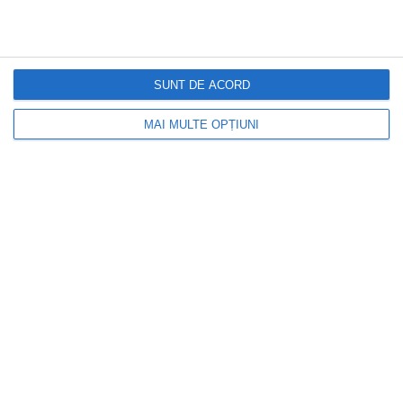
27 mai 2021
Cutii poştale cu design îndrăzneț
SUNT DE ACORD
MAI MULTE OPȚIUNI
4 mai 2021
Cum alegeți sistemul de irigații potrivit